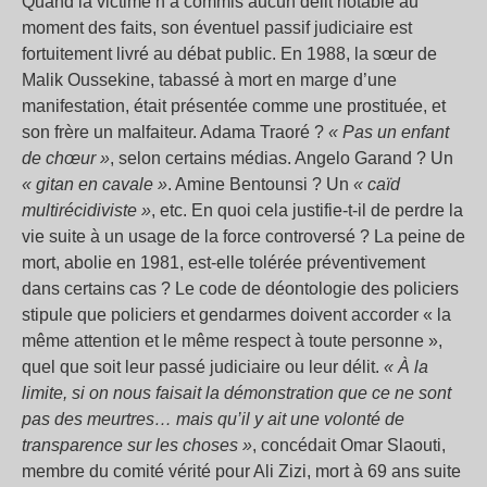
Quand la victime n’a commis aucun délit notable au
moment des faits, son éventuel passif judiciaire est
fortuitement livré au débat public. En 1988, la sœur de
Malik Oussekine, tabassé à mort en marge d’une
manifestation, était présentée comme une prostituée, et
son frère un malfaiteur. Adama Traoré ?
« Pas un enfant
de chœur »
, selon certains médias. Angelo Garand ? Un
« gitan en cavale »
. Amine Bentounsi ? Un
« caïd
multirécidiviste »
, etc. En quoi cela justifie-t-il de perdre la
vie suite à un usage de la force controversé ? La peine de
mort, abolie en 1981, est-elle tolérée préventivement
dans certains cas ? Le code de déontologie des policiers
stipule que policiers et gendarmes doivent accorder « la
même attention et le même respect à toute personne »,
quel que soit leur passé judiciaire ou leur délit.
« À la
limite, si on nous faisait la démonstration que ce ne sont
pas des meurtres… mais qu’il y ait une volonté de
transparence sur les choses »
, concédait Omar Slaouti,
membre du comité vérité pour Ali Zizi, mort à 69 ans suite