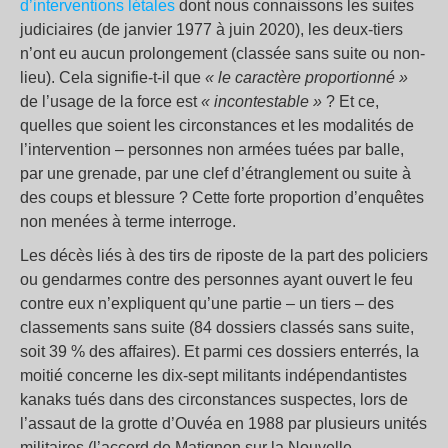
d’interventions létales
dont nous connaissons les suites
judiciaires (de janvier 1977 à juin 2020), les deux-tiers
n’ont eu aucun prolongement (classée sans suite ou non-
lieu). Cela signifie-t-il que
« le caractère proportionné »
de l’usage de la force est
« incontestable »
? Et ce,
quelles que soient les circonstances et les modalités de
l’intervention – personnes non armées tuées par balle,
par une grenade, par une clef d’étranglement ou suite à
des coups et blessure ? Cette forte proportion d’enquêtes
non menées à terme interroge.
Les décès liés à des tirs de riposte de la part des policiers
ou gendarmes contre des personnes ayant ouvert le feu
contre eux n’expliquent qu’une partie – un tiers – des
classements sans suite (84 dossiers classés sans suite,
soit 39 % des affaires). Et parmi ces dossiers enterrés, la
moitié concerne les dix-sept militants indépendantistes
kanaks tués dans des circonstances suspectes, lors de
l’assaut de la grotte d’Ouvéa en 1988 par plusieurs unités
militaires (l’accord de Matignon sur la Nouvelle-