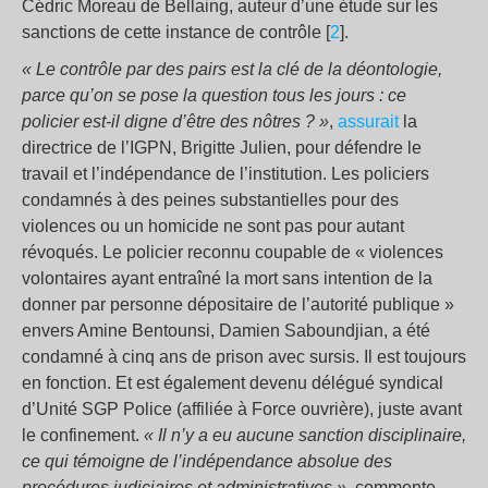
Cédric Moreau de Bellaing, auteur d’une étude sur les
sanctions de cette instance de contrôle [
2
].
« Le contrôle par des pairs est la clé de la déontologie,
parce qu’on se pose la question tous les jours : ce
policier est-il digne d’être des nôtres ? »
,
assurait
la
directrice de l’IGPN, Brigitte Julien, pour défendre le
travail et l’indépendance de l’institution. Les policiers
condamnés à des peines substantielles pour des
violences ou un homicide ne sont pas pour autant
révoqués. Le policier reconnu coupable de « violences
volontaires ayant entraîné la mort sans intention de la
donner par personne dépositaire de l’autorité publique »
envers Amine Bentounsi, Damien Saboundjian, a été
condamné à cinq ans de prison avec sursis. Il est toujours
en fonction. Et est également devenu délégué syndical
d’Unité SGP Police (affiliée à Force ouvrière), juste avant
le confinement.
« Il n’y a eu aucune sanction disciplinaire,
ce qui témoigne de l’indépendance absolue des
procédures judiciaires et administratives »,
commente