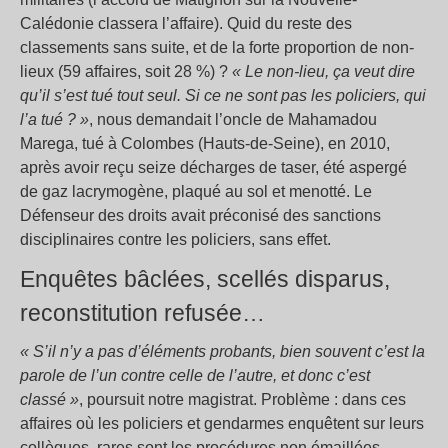
Calédonie classera l’affaire). Quid du reste des
classements sans suite, et de la forte proportion de non-
lieux (59 affaires, soit 28 %) ?
« Le non-lieu, ça veut dire
qu’il s’est tué tout seul. Si ce ne sont pas les policiers, qui
l’a tué ? »
, nous demandait l’oncle de Mahamadou
Marega, tué à Colombes (Hauts-de-Seine), en 2010,
après avoir reçu seize décharges de taser, été aspergé
de gaz lacrymogène, plaqué au sol et menotté. Le
Défenseur des droits avait préconisé des sanctions
disciplinaires contre les policiers, sans effet.
Enquêtes bâclées, scellés disparus,
reconstitution refusée…
« S’il n’y a pas d’éléments probants, bien souvent c’est la
parole de l’un contre celle de l’autre, et donc c’est
classé »
, poursuit notre magistrat. Problème : dans ces
affaires où les policiers et gendarmes enquêtent sur leurs
collègues, rares sont les procédures non émaillées