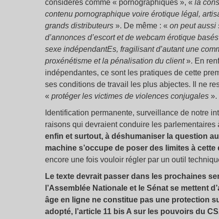
considérés comme « pornographiques », «
la con
contenu pornographique voire érotique légal, artis
grands distributeurs
». De même : «
on peut aussi 
d’annonces d’escort et de webcam érotique basés à
sexe indépendantEs, fragilisant d’autant une commu
proxénétisme et la pénalisation du client
». En renf
indépendantes, ce sont les pratiques de cette prem
ses conditions de travail les plus abjectes. Il ne res
«
protéger les victimes de violences conjugales
».
Identification permanente, surveillance de notre i
raisons qui devraient conduire les parlementaires
enfin et surtout, à déshumaniser la question au
machine s’occupe de poser des limites à cette
encore une fois vouloir régler par un outil tech
Le texte devrait passer dans les prochaines s
l’Assemblée Nationale et le Sénat se mettent d’a
âge en ligne ne constitue pas une protection s
adopté, l’article 11 bis A sur les pouvoirs du CS