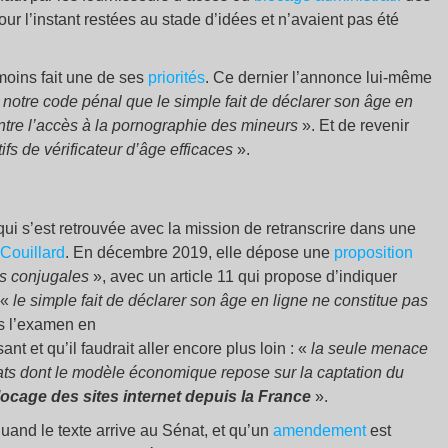
our l’instant restées au stade d’idées et n’avaient pas été
ins fait une de ses
priorités
. Ce dernier l’annonce lui-même
 notre code pénal que le simple fait de déclarer son âge en
ontre l’accès à la pornographie des mineurs
». Et de revenir
tifs de vérificateur d’âge efficaces
».
ui s’est retrouvée avec la mission de retranscrire dans une
Couillard
. En décembre 2019, elle dépose une
proposition
es conjugales
», avec un article 11 qui propose d’indiquer
 «
le simple fait de déclarer son âge en ligne ne constitue pas
s l’examen en
ant et qu’il faudrait aller encore plus loin : «
la seule menace
ats dont le modèle économique repose sur la captation du
locage des sites internet depuis la France
».
quand le texte arrive au Sénat, et qu’un
amendement
est