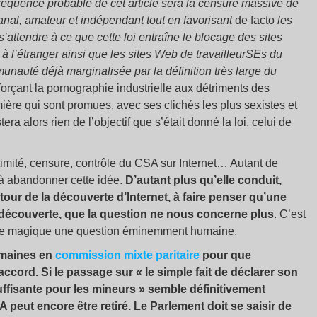
séquence probable de cet article sera la censure massive de
anal, amateur et indépendant tout en favorisant
de facto
les
s’attendre à ce que cette loi entraîne le blocage des sites
 l’étranger ainsi que les sites Web de travailleurSEs du
nauté déjà marginalisée par la définition très large du
orçant la pornographie industrielle aux détriments des
ière qui sont promues, avec ses clichés les plus sexistes et
tera alors rien de l’objectif que s’était donné la loi, celui de
ntimité, censure, contrôle du CSA sur Internet… Autant de
 à abandonner cette idée.
D’autant plus qu’elle conduit,
tour de la découverte d’Internet, à faire penser qu’une
 découverte, que la question ne nous concerne plus
. C’est
nique magique une question éminemment humaine.
emaines en
commission mixte paritaire
pour que
ccord. Si le passage sur « le simple fait de déclarer son
uffisante pour les mineurs » semble définitivement
A peut encore être retiré. Le Parlement doit se saisir de