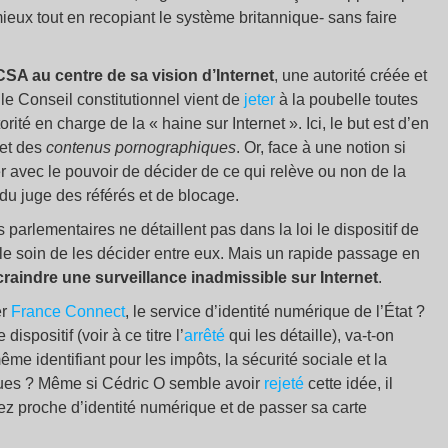
ieux tout en recopiant le système britannique- sans faire
CSA au centre de sa vision d’Internet
, une autorité créée et
le Conseil constitutionnel vient de
jeter
à la poubelle toutes
té en charge de la « haine sur Internet ». Ici, le but est d’en
net des
contenus pornographiques
. Or, face à une notion si
er avec le pouvoir de décider de ce qui relève ou non de la
du juge des référés et de blocage.
 parlementaires ne détaillent pas dans la loi le dispositif de
SA le soin de les décider entre eux. Mais un rapide passage en
craindre une surveillance inadmissible sur Internet
.
er
France Connect
, le service d’identité numérique de l’État ?
spositif (voir à ce titre l’
arrêté
qui les détaille), va-t-on
e identifiant pour les impôts, la sécurité sociale et la
ques ? Même si Cédric O semble avoir
rejeté
cette idée, il
z proche d’identité numérique et de passer sa carte