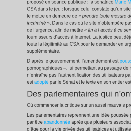
proposé en séance publique : la sénatrice
Marie M
CSA dans le jeu : lorsque celui constate qu’un site
le mettre en demeure de «
prendre toute mesure d
incriminé
». Dans le cas où le site n’obtempère pas,
de l’urgence, afin de mettre «
fin à l’accès à ce ser
fournisseurs d’accès à Internet. La justice peut dé
toute la légitimité au CSA pour le demander en ur
supplémentaire.
D’après le gouvernement, l’amendement est
pous
pornographiques –, lui permettant au passage de me
n’entraîne pas l’authentification des utilisateurs 
est
adopté
par le Sénat et le texte en son entier est
Des parlementaires qui n’ont
Où commencer la critique sur un aussi mauvais pro
Les parlementaires reprennent une idée poussée 
par être
abandonnée
après que plusieurs associat
d’âge pour la vie privée des utilisatrices et utili