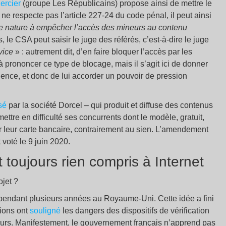
ercier
(groupe Les Républicains) propose ainsi de mettre le
 ne respecte pas l’article 227-24 du code pénal, il peut ainsi
e nature à empêcher l’accès des mineurs au contenu
 le CSA peut saisir le juge des référés, c’est-à-dire le juge
vice
» : autrement dit, d’en faire bloquer l’accès par les
jà prononcer ce type de blocage, mais il s’agit ici de donner
gence, et donc de lui accorder un pouvoir de pression
sé
par la société Dorcel – qui produit et diffuse des contenus
ttre en difficulté ses concurrents dont le modèle, gratuit,
par leur carte bancaire, contrairement au sien. L’amendement
 voté le 9 juin 2020.
 toujours rien compris à Internet
jet ?
pendant plusieurs années au Royaume-Uni. Cette idée a fini
ions ont
souligné
les dangers des dispositifs de vérification
sateurs. Manifestement, le gouvernement français n’apprend pas