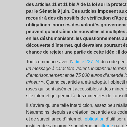
des articles 11 et 11 bis A de la loi sur la prot
par le Sénat le 9 juin. Ces articles imposent 
recourir à des dispositifs de vérification d’âg
obligations, nourries des volontés gouvernement
peuvent qu’entraîner de nouvelles et multiples a
en les déshumanisant, les questionnements au
découverte d’Internet, qui devraient pourtant 
chance de rejeter une partie de cette idée : il doit
Tout commence avec l’
article 227-24
du code pénal
un message à caractère violent, incitant au terror
d’emprisonnement et de 75 000 euros d’amende lo
mineur
». Quand cet article a été adopté, l’objectif
roses qui sont aisément accessibles à des mineurs ».
site internet qui permet à des mineur·es de consu
Il s’avère qu’une telle interdiction, assez peu réal
Néanmoins, depuis sa création, cet article du code 
et de surveillance d’Internet :
obligation
d’utiliser 
justifier de sa majorité sur Internet »,
filtrage
par dé