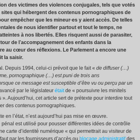
ection des victimes des violences conjugales, tels que votés
aux sites qui hébergent des contenus pornographiques de
e pour empêcher que les mineur·es y aient accès. De telles
ales de nous identifier partout et tout le temps, ne
tteintes à nos libertés. Elles risquent aussi de parasiter,
tour de l’accompagnement des enfants dans la
être au cœur des réflexions. Le Parlement a encore une
 la saisir.
. Depuis 1994, celui-ci prévoit que le fait «
de diffuser (…)
isme, pornographique (…) est puni de trois ans
rsque ce message est susceptible d’être vu ou perçu par un
 avancé par le législateur
était
de « poursuivre les minitels
 Aujourd’hui, cet article sert de prétexte pour interdire tout
lter des contenus pornographiques.
iste en l’état, n’est aujourd’hui pas mise en œuvre.
pénal est utilisé pour pousser différentes idées de contrôle
une carte d’identité numérique « qui permettrait au visiteur de
faut par les fournisseurs d’accès ou
blocage administratif
des