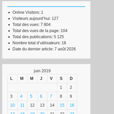
Online Visitors:
1
Visiteurs aujourd’hui:
127
Total des vues:
7 804
Total des vues de la page:
104
Total des publications:
5 125
Nombre total d’utilisateurs:
16
Date du dernier article:
7 août 2026
juin 2019
L
M
M
J
V
S
D
1
2
3
4
5
6
7
8
9
10
11
12
13
14
15
16