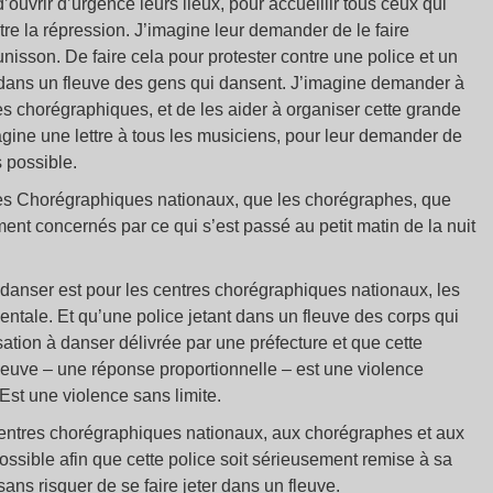
ouvrir d’urgence leurs lieux, pour accueillir tous ceux qui
tre la répression. J’imagine leur demander de le faire
’unisson. De faire cela pour protester contre une police et un
te dans un fleuve des gens qui dansent. J’imagine demander à
s chorégraphiques, et de les aider à organiser cette grande
agine une lettre à tous les musiciens, pour leur demander de
s possible.
res Chorégraphiques nationaux, que les chorégraphes, que
ent concernés par ce qui s’est passé au petit matin de la nuit
 danser est pour les centres chorégraphiques nationaux, les
ntale. Et qu’une police jetant dans un fleuve des corps qui
tion à danser délivrée par une préfecture et que cette
fleuve – une réponse proportionnelle – est une violence
Est une violence sans limite.
ux centres chorégraphiques nationaux, aux chorégraphes et aux
possible afin que cette police soit sérieusement remise à sa
sans risquer de se faire jeter dans un fleuve.