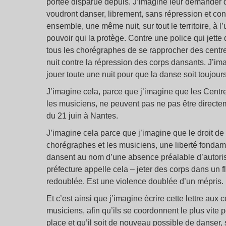
portée disparue depuis. J’imagine leur demander d’
voudront danser, librement, sans répression et con
ensemble, une même nuit, sur tout le territoire, à l
pouvoir qui la protège. Contre une police qui jet
tous les chorégraphes de se rapprocher des centre
nuit contre la répression des corps dansants. J’im
jouer toute une nuit pour que la danse soit toujour
J’imagine cela, parce que j’imagine que les Cent
les musiciens, ne peuvent pas ne pas être directem
du 21 juin à Nantes.
J’imagine cela parce que j’imagine que le droit de
chorégraphes et les musiciens, une liberté fondame
dansent au nom d’une absence préalable d’autorisa
préfecture appelle cela – jeter des corps dans un 
redoublée. Est une violence doublée d’un mépris. 
Et c’est ainsi que j’imagine écrire cette lettre a
musiciens, afin qu’ils se coordonnent le plus vite 
place et qu’il soit de nouveau possible de danser, 