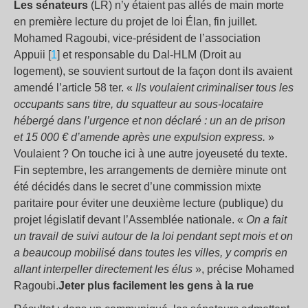
Les sénateurs
(LR) n’y étaient pas allés de main morte
en première lecture du projet de loi Élan, fin juillet.
Mohamed Ragoubi, vice-président de l’association
Appuii [
1
] et responsable du Dal-HLM (Droit au
logement), se souvient surtout de la façon dont ils avaient
amendé l’article 58 ter. «
Ils voulaient criminaliser tous les
occupants sans titre, du squatteur au sous-locataire
hébergé dans l’urgence et non déclaré : un an de prison
et 15 000
€
d’amende après une expulsion express.
»
Voulaient ? On touche ici à une autre joyeuseté du texte.
Fin septembre, les arrangements de dernière minute ont
été décidés dans le secret d’une commission mixte
paritaire pour éviter une deuxième lecture (publique) du
projet législatif devant l’Assemblée nationale. «
On a fait
un travail de suivi autour de la loi pendant sept mois et on
a beaucoup mobilisé dans toutes les villes, y compris en
allant interpeller directement les élus
», précise Mohamed
Ragoubi.
Jeter plus facilement les gens à la rue