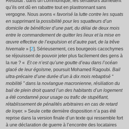
Résultat : dans un communiqué, les sénateurs admettent
qu’ils ont dû en rabattre tout en plastronnant sans
vergogne. Nous avons «
favorisé la lutte contre les squats
en supprimant la possibilité pour les squatteurs d’un
domicile de bénéficier d’une part, du délai de deux mois
entre le commandement de quitter les lieux et la mise en
œuvre effective de l’expulsion et d’autre part, de la trêve
hivernale
» [
2
]. Sérieusement, ces bourgeois cacochymes
se réjouissent de pouvoir jeter plus facilement des gens à
la rue ? «
Et ce n’est qu’une goutte d’eau dans l’océan
glacé de leur égoïsme,
poursuit Mohamed Ragoubi.
Bail
ultra-précaire d’une durée d’un à dix mois rebaptisé “
mobilité ” dans la novlangue macronienne, résiliation du
bail de plein droit quand l’un des habitants d’un logement
a été condamné pour usage ou trafic de stupéfiant,
rétablissement de pénalités arbitraires en cas de retard
de loyer.
» Seule cette dernière disposition n’a pas été
reprise dans la version finale d’un texte qui ressemble fort
à une déclaration de guerre à l’encontre des locataires