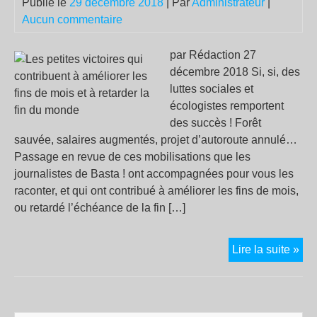
Publié le
29 décembre 2018
| Par
Administrateur
|
Aucun commentaire
par Rédaction 27
décembre 2018 Si, si, des
luttes sociales et
écologistes remportent
des succès ! Forêt
sauvée, salaires augmentés, projet d’autoroute annulé…
Passage en revue de ces mobilisations que les
journalistes de Basta ! ont accompagnées pour vous les
raconter, et qui ont contribué à améliorer les fins de mois,
ou retardé l’échéance de la fin […]
Les
Lire la suite »
pet
vic
qui
con