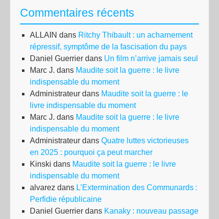
Commentaires récents
à
amé
ALLAIN
dans
Ritchy Thibault : un acharnement
les
répressif, symptôme de la fascisation du pays
fins
Daniel Guerrier
dans
Un film n’arrive jamais seul
de
Marc J.
dans
Maudite soit la guerre : le livre
moi
indispensable du moment
et
Administrateur
dans
Maudite soit la guerre : le
à
livre indispensable du moment
ret
Marc J.
dans
Maudite soit la guerre : le livre
la
indispensable du moment
fin
Administrateur
dans
Quatre luttes victorieuses
du
en 2025 : pourquoi ça peut marcher
mo
Kinski
dans
Maudite soit la guerre : le livre
indispensable du moment
alvarez
dans
L’Extermination des Communards :
Perfidie républicaine
Daniel Guerrier
dans
Kanaky : nouveau passage