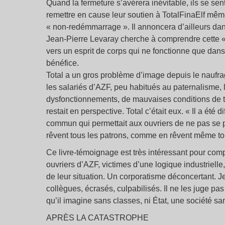
Quand la fermeture s’avérera inévitable, ils se se
remettre en cause leur soutien à TotalFinaElf mê
« non-redémmarrage ». Il annoncera d’ailleurs dan
Jean-Pierre Levaray cherche à comprendre cette « 
vers un esprit de corps qui ne fonctionne que dans 
bénéfice.
Total a un gros problème d’image depuis le naufrag
les salariés d’AZF, peu habitués au paternalisme, l’
dysfonctionnements, de mauvaises conditions de t
restait en perspective. Total c’était eux. « Il a été 
commun qui permettait aux ouvriers de ne pas se
rêvent tous les patrons, comme en rêvent même tous 
Ce livre-témoignage est très intéressant pour compr
ouvriers d’AZF, victimes d’une logique industriell
de leur situation. Un corporatisme déconcertant. 
collègues, écrasés, culpabilisés. Il ne les juge p
qu’il imagine sans classes, ni État, une société san
APRÈS LA CATASTROPHE