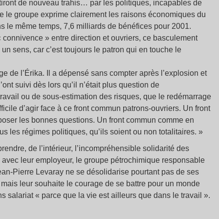
ntiront de nouveau trahis… par les politiques, incapables de
me le groupe exprime clairement les raisons économiques du
s le même temps, 7,6 milliards de bénéfices pour 2001.
connivence » entre direction et ouvriers, ce basculement
un sens, car c’est toujours le patron qui en touche le
e de l’Érika. Il a dépensé sans compter après l’explosion et
ont suivi dès lors qu’il n’était plus question de
ravail ou de sous-estimation des risques, que le redémarrage
difficile d’agir face à ce front commun patrons-ouvriers. Un front
 poser les bonnes questions. Un front commun comme en
les régimes politiques, qu’ils soient ou non totalitaires. »
endre, de l’intérieur, l’incompréhensible solidarité des
e, avec leur employeur, le groupe pétrochimique responsable
Jean-Pierre Levaray ne se désolidarise pourtant pas de ses
as mais leur souhaite le courage de se battre pour un monde
s salariat « parce que la vie est ailleurs que dans le travail ».