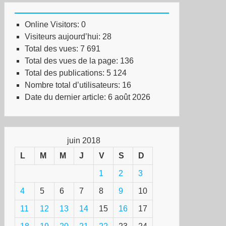
Online Visitors:
0
Visiteurs aujourd’hui:
28
Total des vues:
7 691
Total des vues de la page:
136
Total des publications:
5 124
Nombre total d’utilisateurs:
16
Date du dernier article:
6 août 2026
juin 2018
L
M
M
J
V
S
D
1
2
3
4
5
6
7
8
9
10
11
12
13
14
15
16
17