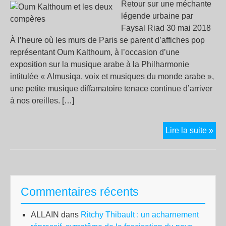
Retour sur une méchante
légende urbaine par
Faysal Riad 30 mai 2018
À l’heure où les murs de Paris se parent d’affiches pop
représentant Oum Kalthoum, à l’occasion d’une
exposition sur la musique arabe à la Philharmonie
intitulée « Almusiqa, voix et musiques du monde arabe »,
une petite musique diffamatoire tenace continue d’arriver
à nos oreilles. […]
Ou
Lire la suite »
Kal
et
les
de
Commentaires récents
co
ALLAIN
dans
Ritchy Thibault : un acharnement