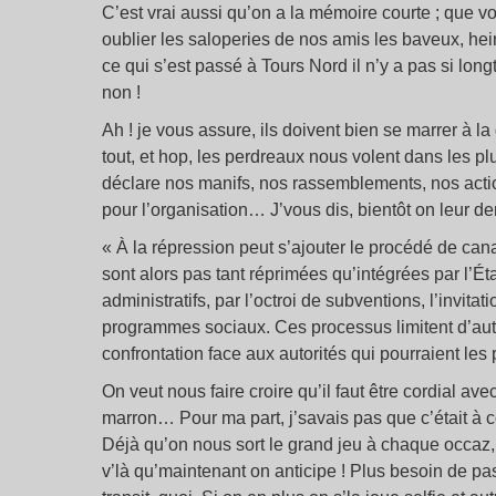
C’est vrai aussi qu’on a la mémoire courte ; que vo
oublier les saloperies de nos amis les baveux, hei
ce qui s’est passé à Tours Nord il n’y a pas si lo
non !
Ah ! je vous assure, ils doivent bien se marrer à la
tout, et hop, les perdreaux nous volent dans les pl
déclare nos manifs, nos rassemblements, nos action
pour l’organisation… J’vous dis, bientôt on leur dem
« À la répression peut s’ajouter le procédé de cana
sont alors pas tant réprimées qu’intégrées par l’Éta
administratifs, par l’octroi de subventions, l’invitat
programmes sociaux. Ces processus limitent d’autan
confrontation face aux autorités qui pourraient les p
On veut nous faire croire qu’il faut être cordial av
marron… Pour ma part, j’savais pas que c’était à 
Déjà qu’on nous sort le grand jeu à chaque occaz, 
v’là qu’maintenant on anticipe ! Plus besoin de pas