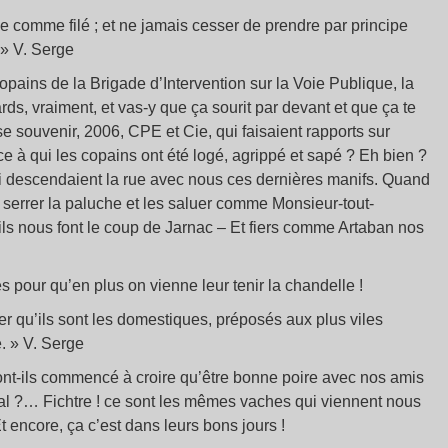
e comme filé ; et ne jamais cesser de prendre par principe
 » V. Serge
 copains de la Brigade d’Intervention sur la Voie Publique, la
ds, vraiment, et vas-y que ça sourit par devant et que ça te
 se souvenir, 2006, CPE et Cie, qui faisaient rapports sur
e à qui les copains ont été logé, agrippé et sapé ? Eh bien ?
ui descendaient la rue avec nous ces dernières manifs. Quand
 serrer la paluche et les saluer comme Monsieur-tout-
ls nous font le coup de Jarnac – Et fiers comme Artaban nos
es pour qu’en plus on vienne leur tenir la chandelle !
ier qu’ils sont les domestiques, préposés aux plus viles
e. » V. Serge
 ont-ils commencé à croire qu’être bonne poire avec nos amis
al ?… Fichtre ! ce sont les mêmes vaches qui viennent nous
t encore, ça c’est dans leurs bons jours !