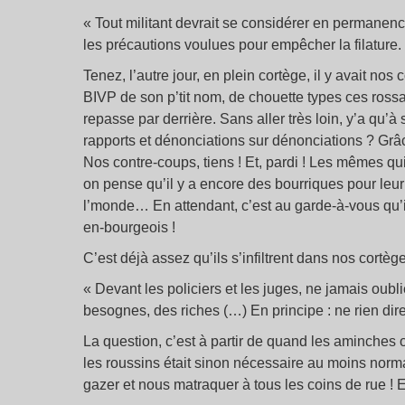
« Tout militant devrait se considérer en permanenc
les précautions voulues pour empêcher la filature.
Tenez, l’autre jour, en plein cortège, il y avait nos
BIVP de son p’tit nom, de chouette types ces rossar
repasse par derrière. Sans aller très loin, y’a qu’à
rapports et dénonciations sur dénonciations ? Grâc
Nos contre-coups, tiens ! Et, pardi ! Les mêmes q
on pense qu’il y a encore des bourriques pour leur
l’monde… En attendant, c’est au garde-à-vous qu’i
en-bourgeois !
C’est déjà assez qu’ils s’infiltrent dans nos cortèg
« Devant les policiers et les juges, ne jamais oubl
besognes, des riches (…) En principe : ne rien dir
La question, c’est à partir de quand les aminches
les roussins était sinon nécessaire au moins norm
gazer et nous matraquer à tous les coins de rue ! E