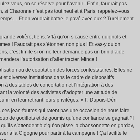
ulez-vous, on se réserve pour l’avenir ! Enfin, faudrait pas
n, si Charonne n’est pas tout neuf et à Paris, rappelez-vous
ngtemps… Et on voudrait battre le pavé avec eux ? Turellement
 grande volière, tiens. V’là qu’on s’cause entre guignols et
umes ! Faudrait pas s’étonner, non plus ! Et vas-y qu’on
s, c’est limite si on ne leur demande pas un brin d’aide
andera l’autorisation d’aller tracter. Mince !
lisation ou de cooptation des forces contestataires. Elles ne
t et diverses institutions dans le cadre de dispositifs
ion à des tables de concertation et l’intégration à des
t la volonté des activistes d’adopter une attitude de
unir en leur retirant leurs privilèges. » F. Dupuis-Déri
ec ces jean-foutres qui ratent pas une occasion de nous faire
coup de godillots et de goumis qu’une confiance se gagnait ?!
qu’ils s’attendent à c’qu’on pisse la chansonnette en gardav,
ser à la Cigogne pour partir à la campagne ! Ça facilite le