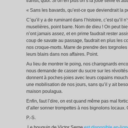
transit, quoi. Si on en plus on s’la joue selfie et a
« Sans les bavards, qu’est-ce que deviendrait la p
C’qu’il y a de ruminant dans l’histoire, c’est qu’il n
muselières, point barre. Nom de dieu ! On peut bien
n’ont jamais assez, et en prime faudrait rester ass
coup de savate au passage, faudrait en plus les con
nos croque-morts. Marre de prendre des torgnoles à t
leurs blairs dans nos affaires. Point.
Au lieu de montrer le poing, nos charognards encou
nous demande de casser du sucre sur les révoltés qu
donnent à poches-joies avec leurs copains mouchar
une mobilisation de nos jours, sans qu’il y ait beso
maison poulagua.
Enfin, faut l’dire, on est quand même pas mal for
d’aller sonner trompettes à nos bignolons locaux.
P.-S.
Le bouquin de Victor Serge
est disponible en-lign