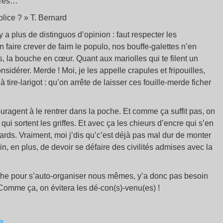
utres…
olice ? » T. Bernard
’y a plus de distinguos d’opinion : faut respecter les
 faire crever de faim le populo, nos bouffe-galettes n’en
is, la bouche en cœur. Quant aux mariolles qui te filent un
sidérer. Merde ! Moi, je les appelle crapules et fripouilles,
ire-larigot : qu’on arrête de laisser ces fouille-merde ficher
ragent à le rentrer dans la poche. Et comme ça suffit pas, on
i sortent les griffes. Et avec ça les chieurs d’encre qui s’en
ds. Vraiment, moi j’dis qu’c’est déjà pas mal dur de monter
in, en plus, de devoir se défaire des civilités admises avec la
tiche pour s’auto-organiser nous mêmes, y’a donc pas besoin
 Comme ça, on évitera les dé-con(s)-venu(es) !
e