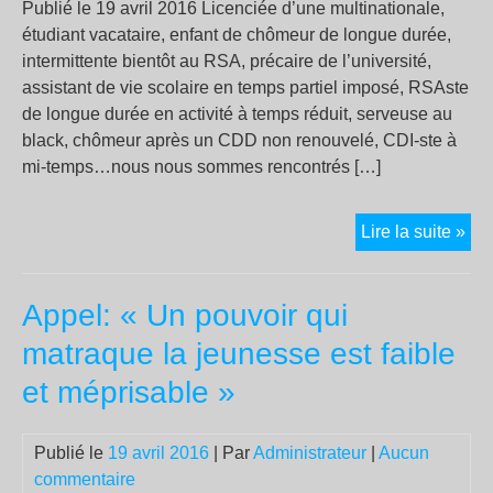
Publié le 19 avril 2016 Licenciée d’une multinationale,
étudiant vacataire, enfant de chômeur de longue durée,
intermittente bientôt au RSA, précaire de l’université,
assistant de vie scolaire en temps partiel imposé, RSAste
de longue durée en activité à temps réduit, serveuse au
black, chômeur après un CDD non renouvelé, CDI-ste à
mi-temps…nous nous sommes rencontrés […]
La
Lire la suite »
pré
est
Appel: « Un pouvoir qui
par
pas
matraque la jeunesse est faible
à
et méprisable »
l’ac
!
Publié le
19 avril 2016
| Par
Administrateur
|
Aucun
commentaire