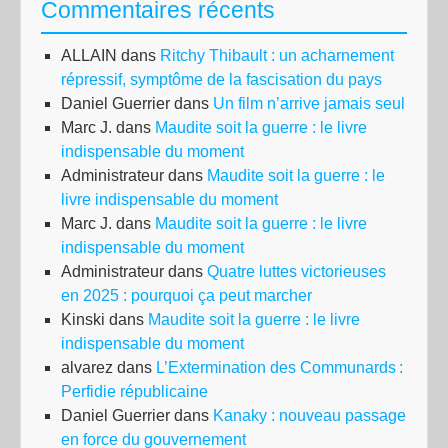
Commentaires récents
mat
la
ALLAIN
dans
Ritchy Thibault : un acharnement
jeu
répressif, symptôme de la fascisation du pays
est
Daniel Guerrier
dans
Un film n’arrive jamais seul
faib
Marc J.
dans
Maudite soit la guerre : le livre
et
indispensable du moment
mép
Administrateur
dans
Maudite soit la guerre : le
»
livre indispensable du moment
Marc J.
dans
Maudite soit la guerre : le livre
indispensable du moment
Administrateur
dans
Quatre luttes victorieuses
en 2025 : pourquoi ça peut marcher
Kinski
dans
Maudite soit la guerre : le livre
indispensable du moment
alvarez
dans
L’Extermination des Communards :
Perfidie républicaine
Daniel Guerrier
dans
Kanaky : nouveau passage
en force du gouvernement