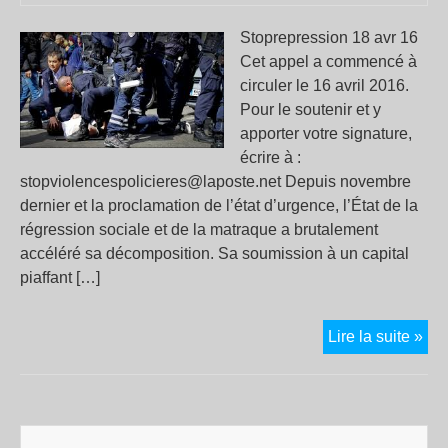
Stoprepression 18 avr 16
Cet appel a commencé à
circuler le 16 avril 2016.
Pour le soutenir et y
apporter votre signature,
écrire à :
stopviolencespolicieres@laposte.net Depuis novembre
dernier et la proclamation de l’état d’urgence, l’État de la
régression sociale et de la matraque a brutalement
accéléré sa décomposition. Sa soumission à un capital
piaffant […]
App
Lire la suite »
«
Un
pou
qui