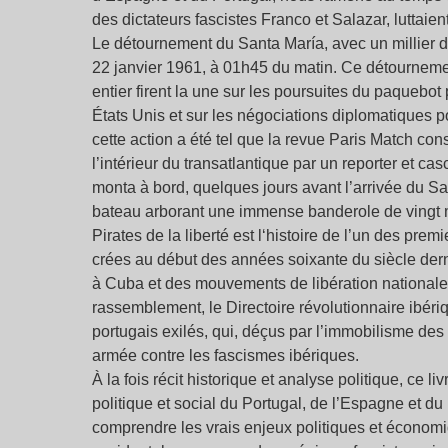
des dictateurs fascistes Franco et Salazar, luttaient
Le détournement du Santa María, avec un millier de
22 janvier 1961, à 01h45 du matin. Ce détourneme
entier firent la une sur les poursuites du paquebot
États Unis et sur les négociations diplomatiques 
cette action a été tel que la revue Paris Match co
l’intérieur du transatlantique par un reporter et c
monta à bord, quelques jours avant l’arrivée du S
bateau arborant une immense banderole de vingt mè
Pirates de la liberté est l‘histoire de l’un des pr
crées au début des années soixante du siècle dern
à Cuba et des mouvements de libération nationale
rassemblement, le Directoire révolutionnaire ibériq
portugais exilés, qui, déçus par l’immobilisme des p
armée contre les fascismes ibériques.
À la fois récit historique et analyse politique, ce 
politique et social du Portugal, de l’Espagne et d
comprendre les vrais enjeux politiques et économ