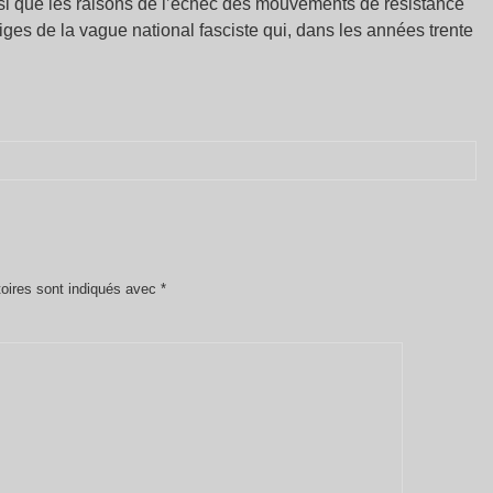
nsi que les raisons de l’échec des mouvements de résistance
tiges de la vague national fasciste qui, dans les années trente
oires sont indiqués avec
*