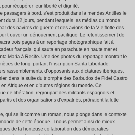
 pour récupérer leur liberté et dignité.
 passagers à bord, s’est produit dans la mer des Antilles le
nt dura 12 jours, pendant lesquels les médias du monde
 par des navires de guerre et des avions de la VIe flotte des
pour trouver un dénouement pacifique. Le retentissement de
nsacra trois pages à un reportage photographique fait à
ascadeur français, qui sauta en parachute en haute mer et
anta Maria à Recife. Une des photos du reportage montrait le
tres de long, portant l’inscription Santa Libertade.
emiers rassemblements, d’opposants aux dictatures ibériques,
ier, dans la suite du triomphe des Barbudos de Fidel Castro
 en Afrique et en d’autres régions du monde. Ce
ue de libération, regroupait des militants espagnols et
artis et des organisations d’expatriés, prônaient la lutte
livre, qui se lit comme un roman, nous plonge dans le contexte
u monde de cette époque. Il nous permet ainsi de mieux
iques de la honteuse collaboration des démocraties