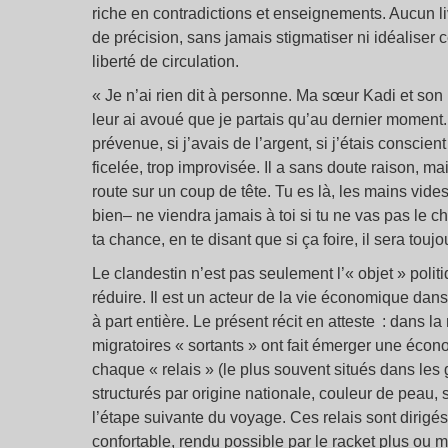
riche en contradictions et enseignements. Aucun li
de précision, sans jamais stigmatiser ni idéaliser
liberté de circulation.
« Je n’ai rien dit à personne. Ma sœur Kadi et so
leur ai avoué que je partais qu’au dernier moment
prévenue, si j’avais de l’argent, si j’étais conscien
ficelée, trop improvisée. Il a sans doute raison, ma
route sur un coup de tête. Tu es là, les mains vide
bien– ne viendra jamais à toi si tu ne vas pas le c
ta chance, en te disant que si ça foire, il sera to
Le clandestin n’est pas seulement l’« objet » polit
réduire. Il est un acteur de la vie économique dans
à part entière. Le présent récit en atteste : dans la
migratoires « sortants » ont fait émerger une éco
chaque « relais » (le plus souvent situés dans les 
structurés par origine nationale, couleur de peau,
l’étape suivante du voyage. Ces relais sont dirigé
confortable, rendu possible par le racket plus ou 