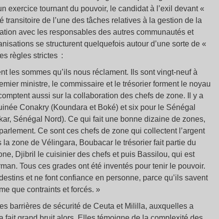
un exercice tournant du pouvoir, le candidat à l’exil devant «
transitoire de l’une des tâches relatives à la gestion de la
iation avec les responsables des autres communautés et
nisations se structurent quelquefois autour d’une sorte de «
 règles strictes :
nt les sommes qu’ils nous réclament. Ils sont vingt-neuf à
emier ministre, le commissaire et le trésorier forment le noyau
comptent aussi sur la collaboration des chefs de zone. Il y a
Guinée Conakry (Koundara et Boké) et six pour le Sénégal
ar, Sénégal Nord). Ce qui fait une bonne dizaine de zones,
parlement. Ce sont ces chefs de zone qui collectent l’argent
la zone de Vélingara, Boubacar le trésorier fait partie du
e, Djibril le cuisinier des chefs et puis Bassilou, qui est
rman. Tous ces grades ont été inventés pour tenir le pouvoir.
andestins et ne font confiance en personne, parce qu’ils savent
me que contraints et forcés. »
es barrières de sécurité de Ceuta et Mililla, auxquelles a
 fait grand bruit alors. Elles témoigne de la complexité des