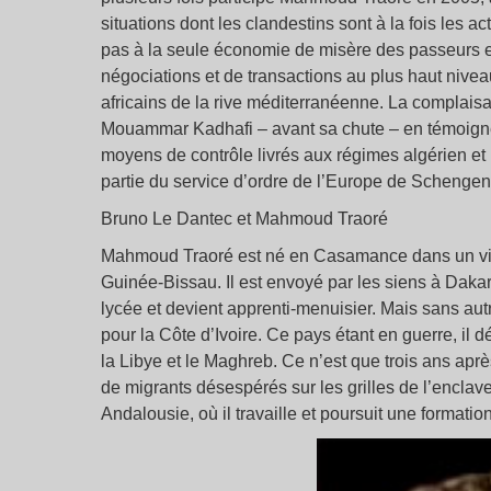
situations dont les clandestins sont à la fois les ac
pas à la seule économie de misère des passeurs et 
négociations et de transactions au plus haut niv
africains de la rive méditerranéenne. La complais
Mouammar Kadhafi – avant sa chute – en témoign
moyens de contrôle livrés aux régimes algérien et m
partie du service d’ordre de l’Europe de Schengen
Bruno Le Dantec et Mahmoud Traoré
Mahmoud Traoré est né en Casamance dans un villa
Guinée-Bissau. Il est envoyé par les siens à Dakar
lycée et devient apprenti-menuisier. Mais sans au
pour la Côte d’Ivoire. Ce pays étant en guerre, il d
la Libye et le Maghreb. Ce n’est que trois ans aprè
de migrants désespérés sur les grilles de l’enclav
Andalousie, où il travaille et poursuit une formatio