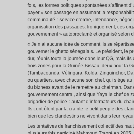
fois, les formes politiques spontanées s’affinent d’
payer » son passage en assumant la responsabilité 
communauté : service d’ordre, intendance, négoc
organisation des passages. Ironiquement, ces orga
gouvernement » autoproclamé et organisé selon des
« Je n’ai aucune idée de comment ils se répartisse
gouverner le ghetto sénégalais. Le président, le pr
dur, réunis toute la journée dans leur QG, mais ils 
trois zones pour la Guinée-Bissau, deux pour la 
(Tambacounda, Vélingara, Kolda, Zinguinchor, Dak
ou quartiers, avec chacune son chef, qui siége au 
du bizness avant de le remettre au chairman. Dans 
gouvernement central, ainsi que Yaya le chef de zon
brigadier de police : autant d’informateurs du chai
Ils contrôlent par la crainte le petit peuple des cl
bien que les clandestins ne vivent dans leur royau
Les tentatives de franchissement collectif des haut
plusieurs fois participé Mahmoud Traoré en 2005, a