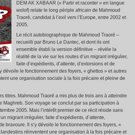
DEM AK XABAAR (« Partir et raconter » en langue
wolof) relate le long périple africain de Mahmoud
Traoré, candidat à l’exil vers l’Europe, entre 2002 et
2005.
Le récit autobiographique de Mahmoud Traoré –
recueilli par Bruno Le Dantec, et dont ils ont
ensemble établi la version définitive – révèle la
réalité de la vie sur les routes d’un migrant irrégulier,
faite d’expédients, d’attente, d’extorsions et de
s’y dévoile le fonctionnement des foyers, « ghettos » et autres
ent une organisation sociale à la fois précaire et pleine de
 titres. Mahmoud Traoré a mis plus de trois ans à atteindre
 le Maghreb. Son voyage se conclut par sa participation à
eptembre 2005. Mais l’intérêt premier de ce récit réside sans
un migrant irrégulier, faite d’expédients, d’attente,
 de bravoure. Il s’y dévoile le fonctionnement des foyers, «
landestins réinventent une organisation à la fois précaire et