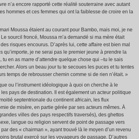
vre n’a encore rapporté cette réalité souterraine avec autant
 ces hommes et ces femmes qui ont la faiblesse de croire en la
n mari Moussa étaient au courant pour Bambo, mais moi, je ne
. Le sourcil froncé, Moussa m’a demandé si ma mère était
t des risques encourus. D’après lui, cette affaire est bien mal
is qu’importe, je ne serai pas le premier jeune à prendre la
s, tu en as marre d’attendre quelque chose qui –tu le sais
hercher. Alors un beau jour tu te secoues les puces et tu tentes
ujours temps de rebrousser chemin comme si de rien n’était. »
ique ou l’instrument idéologique à quoi on cherche à le
 les pays de destination. Il est également un acteur politique
 moitié septentrionale du continent africain, les flux
nomie de misère, en partie gérée par ses acteurs mêmes. À
grandes villes des pays respectifs traversés), des ghettos
 sexe, langue ou religion servent de point de passage vers
s par des « chairman », ayant trouvé là le moyen d’un revenu
moins brutal exercé sur les voyageurs de passage. D’autres