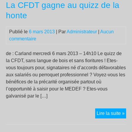
La CFDT gagne au quizz de la
ana
sur
honte
la
mor
Publié le
6 mars 2013
| Par
Administrateur
|
Aucun
de
commentaire
Hu
Ch
de : Carland mercredi 6 mars 2013 – 14h10 Le quizz de
la CFDT, sans langue de bois et sans fioritures ! Etes-
vous toujours pour, signataires né d’accords défavorables
aux salariés ou perroquet professionnel ? Voyez-vous les
bénéfices de la précarité organisée partout où
l’opportunité à saisir pour le MEDEF ? Etes-vous
galvanisé par le […]
La
Lire la suite »
CF
ga