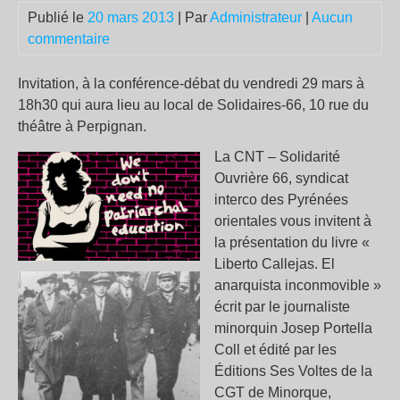
Publié le
20 mars 2013
| Par
Administrateur
|
Aucun
commentaire
Invitation, à la conférence-débat du vendredi 29 mars à
18h30 qui aura lieu au local de Solidaires-66, 10 rue du
théâtre à Perpignan.
La CNT – Solidarité
Ouvrière 66, syndicat
interco des Pyrénées
orientales vous invitent à
la présentation du livre «
Liberto Callejas. El
anarquista inconmovible »
écrit par le journaliste
minorquin Josep Portella
Coll et édité par les
Éditions Ses Voltes de la
CGT de Minorque,