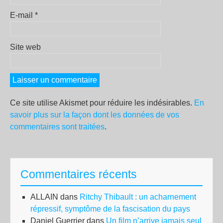
E-mail
*
Site web
Ce site utilise Akismet pour réduire les indésirables.
En
savoir plus sur la façon dont les données de vos
commentaires sont traitées
.
Commentaires récents
ALLAIN
dans
Ritchy Thibault : un acharnement
répressif, symptôme de la fascisation du pays
Daniel Guerrier
dans
Un film n’arrive jamais seul