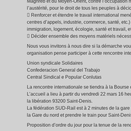
Maghreb et du Moyen-Orient, contre l’occupation mil
l’austérité, pour le droit de tous les peuples à déci
 Renforcer et étendre le travail international men
centres d’appels, industrie, commerce, santé, etc.)
immigration, logement, écologie, santé et travail, et
 Décider ensemble des moyens matériels nécessa
Nous vous invitons à nous dire si la démarche vous i
organisation pense participer à cette rencontre in
Union syndicale Solidaires
Confederacion General del Trabajo
Central Sindical e Popular Conlutas
La rencontre internationale se tiendra à la Bourse
L’accueil a lieu à partir du vendredi 22 mars 16 he
la libération 93200 Saint-Denis.
La fédération SUD-Rail est à 2 minutes de la gare 
la Gare du nord et prendre le train pour Saint-Deni
Proposition d’ordre du jour pour la tenue de la ren