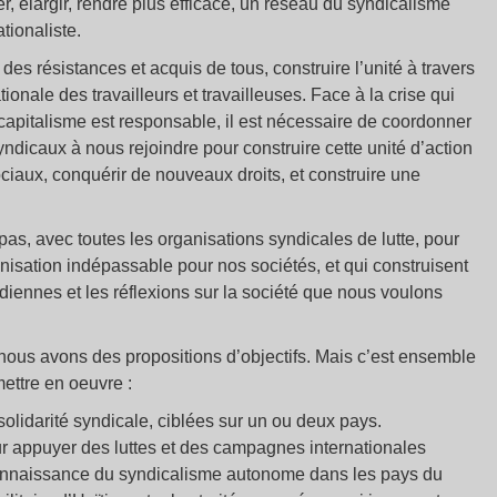
r, élargir, rendre plus efficace, un réseau du syndicalisme
tionaliste.
es résistances et acquis de tous, construire l’unité à travers
ationale des travailleurs et travailleuses. Face à la crise qui
 capitalisme est responsable, il est nécessaire de coordonner
syndicaux à nous rejoindre pour construire cette unité d’action
ciaux, conquérir de nouveaux droits, et construire une
as, avec toutes les organisations syndicales de lutte, pour
anisation indépassable pour nos sociétés, et qui construisent
idiennes et les réflexions sur la société que nous voulons
 nous avons des propositions d’objectifs. Mais c’est ensemble
ettre en oeuvre :
solidarité syndicale, ciblées sur un ou deux pays.
ur appuyer des luttes et des campagnes internationales
econnaissance du syndicalisme autonome dans les pays du