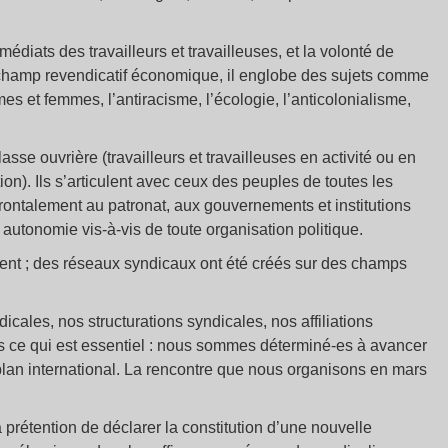
édiats des travailleurs et travailleuses, et la volonté de
u champ revendicatif économique, il englobe des sujets comme
mmes et femmes, l’antiracisme, l’écologie, l’anticolonialisme,
sse ouvrière (travailleurs et travailleuses en activité ou en
on). Ils s’articulent avec ceux des peuples de toutes les
ontalement au patronat, aux gouvernements et institutions
 autonomie vis-à-vis de toute organisation politique.
tent ; des réseaux syndicaux ont été créés sur des champs
icales, nos structurations syndicales, nos affiliations
ns ce qui est essentiel : nous sommes déterminé-es à avancer
plan international. La rencontre que nous organisons en mars
 prétention de déclarer la constitution d’une nouvelle