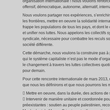
organisation internationale ! Nous voulons renforce
offensif, démocratique, autonome, alternatif, interna
Nous voulons partager nos expériences, s’enrichir d
les frontières, mettre en oeuvre la solidarité intern
frappe les populations de tous les pays, et dont le
et unifier nos luttes. Nous appelons les collectifs 
syndicale, nécessaire pour combattre les reculs so
société différente.
Cette démarche, nous voulons la construire pas à p
qui le système capitaliste n’est pas le mode d’org
le changement à travers les luttes collectives quot
pour demain.
Pour cette rencontre internationale de mars 2013,
que nous les définirons et que nous pourrons les m
 Mettre en oeuvre, dans la durée, des actions de 
 Intervenir de manière unitaire et coordonnée po
préexistantes : soutien au peuple palestinien, r