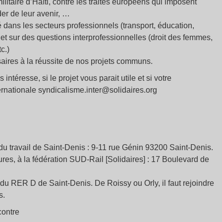
itaire d’Haïti, contre les traités européens qui imposent
der de leur avenir, …
é dans les secteurs professionnels (transport, éducation,
 et sur des questions interprofessionnelles (droit des femmes,
c.)
ires à la réussite de nos projets communs.
ntéresse, si le projet vous parait utile et si votre
ternationale syndicalisme.inter@solidaires.org
 du travail de Saint-Denis : 9-11 rue Génin 93200 Saint-Denis.
ures, à la fédération SUD-Rail [Solidaires] : 17 Boulevard de
du RER D de Saint-Denis. De Roissy ou Orly, il faut rejoindre
s.
contre