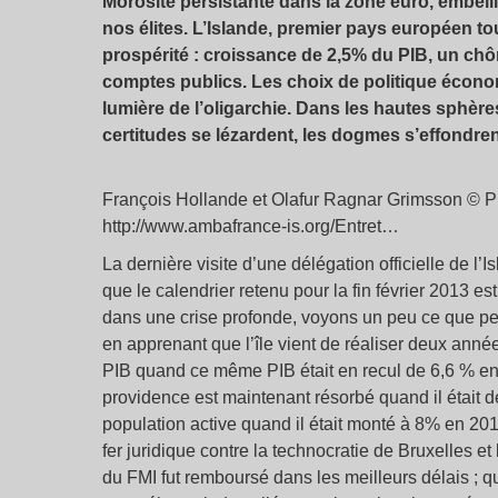
Morosité persistante dans la zone euro, embelli
nos élites. L’Islande, premier pays européen to
prospérité : croissance de 2,5% du PIB, un c
comptes publics. Les choix de politique économ
lumière de l’oligarchie. Dans les hautes sphèr
certitudes se lézardent, les dogmes s’effondren
François Hollande et Olafur Ragnar Grimsson © P
http://www.ambafrance-is.org/Entret…
La dernière visite d’une délégation officielle de l
que le calendrier retenu pour la fin février 2013 
dans une crise profonde, voyons un peu ce que peu
en apprenant que l’île vient de réaliser deux ann
PIB quand ce même PIB était en recul de 6,6 % en 2
providence est maintenant résorbé quand il était
population active quand il était monté à 8% en 2010
fer juridique contre la technocratie de Bruxelles et 
du FMI fut remboursé dans les meilleurs délais ; 