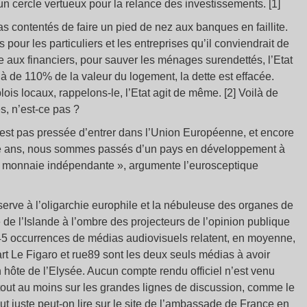
un cercle vertueux pour la relance des investissements. [1]
as contentés de faire un pied de nez aux banques en faillite.
our les particuliers et les entreprises qu’il conviendrait de
 aux financiers, pour sauver les ménages surendettés, l’Etat
là de 110% de la valeur du logement, la dette est effacée.
ois locaux, rappelons-le, l’Etat agit de même. [2] Voilà de
s, n’est-ce pas ?
’est pas pressée d’entrer dans l’Union Européenne, et encore
te ans, nous sommes passés d’un pays en développement à
te monnaie indépendante », argumente l’eurosceptique
serve à l’oligarchie europhile et la nébuleuse des organes de
 de l’Islande à l’ombre des projecteurs de l’opinion publique
45 occurrences de médias audiovisuels relatent, en moyenne,
part Le Figaro et rue89 sont les deux seuls médias à avoir
n hôte de l’Elysée. Aucun compte rendu officiel n’est venu
, tout au moins sur les grandes lignes de discussion, comme le
ut juste peut-on lire sur le site de l’ambassade de France en