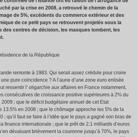
e confirmée de l’Islande ont eu raison de l’arrogance de
uché par la crise en 2008, a retrouvé le chemin de la
hômage de 5%, excédents du commerce extérieur et des
ique de ce petit pays se retrouvent projetés sous la
es des centres de décision, les masques tombent, les
t.
résidence de la République
’Islande remonte à 1983. Qui serait assez crédule pour croire
est une pure coïncidence ? A l’aune d’une zone euro enlisée
t ressentir l’ oligarchie aux affaires en France notamment,
ées consécutives de croissance positive supérieures à 2% du
009 ; que le déficit budgétaire annuel de cet Etat
 de 13.5% en 2008 ; que le chômage approche les 5% de la
 ; qu’il faut se faire à l’idée que le pays a gagné son bras de
la finance internationale ; que le prêt de 2.1 milliards d’euros
qu’en dévaluant brièvement la couronne jusqu’à 70%, le pays