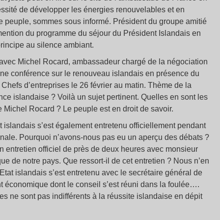
ssité de développer les énergies renouvelables et en
 le peuple, sommes sous informé. Président du groupe amitié
n mention du programme du séjour du Président Islandais en
principe au silence ambiant.
 avec Michel Rocard, ambassadeur chargé de la négociation
’une conférence sur le renouveau islandais en présence du
Chefs d’entreprises le 26 février au matin. Thème de la
nce islandaise ? Voilà un sujet pertinent. Quelles en sont les
 Michel Rocard ? Le peuple est en droit de savoir.
nt islandais s’est également entretenu officiellement pendant
onale. Pourquoi n’avons-nous pas eu un aperçu des débats ?
un entretien officiel de près de deux heures avec monsieur
ique de notre pays. Que ressort-il de cet entretien ? Nous n’en
’Etat islandais s’est entretenu avec le secrétaire général de
 économique dont le conseil s’est réuni dans la foulée….
 ne sont pas indifférents à la réussite islandaise en dépit