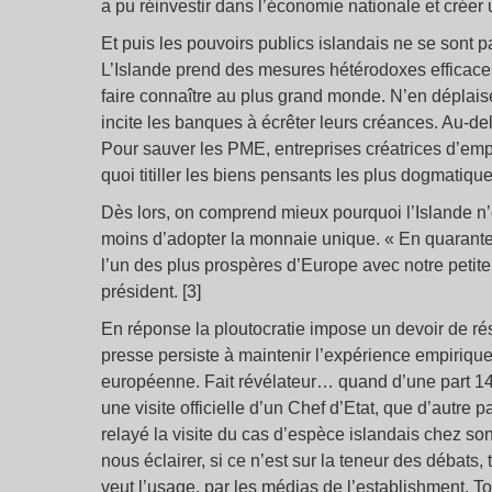
a pu réinvestir dans l’économie nationale et créer 
Et puis les pouvoirs publics islandais ne se sont p
L’Islande prend des mesures hétérodoxes efficaces p
faire connaître au plus grand monde. N’en déplaise
incite les banques à écrêter leurs créances. Au-de
Pour sauver les PME, entreprises créatrices d’empl
quoi titiller les biens pensants les plus dogmatique
Dès lors, on comprend mieux pourquoi l’Islande n
moins d’adopter la monnaie unique. « En quaran
l’un des plus prospères d’Europe avec notre peti
président. [3]
En réponse la ploutocratie impose un devoir de ré
presse persiste à maintenir l’expérience empirique
européenne. Fait révélateur… quand d’une part 1
une visite officielle d’un Chef d’Etat, que d’autre 
relayé la visite du cas d’espèce islandais chez so
nous éclairer, si ce n’est sur la teneur des débats
veut l’usage, par les médias de l’establishment. To