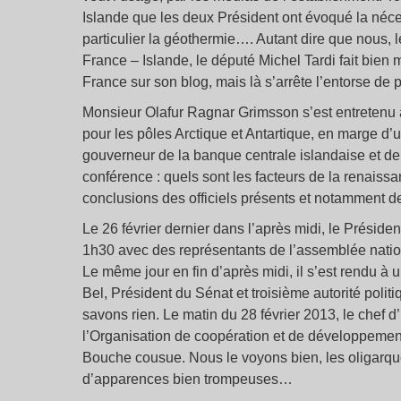
Islande que les deux Président ont évoqué la néce
particulier la géothermie…. Autant dire que nous,
France – Islande, le député Michel Tardi fait bie
France sur son blog, mais là s’arrête l’entorse de 
Monsieur Olafur Ragnar Grimsson s’est entretenu
pour les pôles Arctique et Antartique, en marge d
gouverneur de la banque centrale islandaise et de 
conférence : quels sont les facteurs de la renaissa
conclusions des officiels présents et notamment de
Le 26 février dernier dans l’après midi, le Préside
1h30 avec des représentants de l’assemblée nati
Le même jour en fin d’après midi, il s’est rendu à 
Bel, Président du Sénat et troisième autorité polit
savons rien. Le matin du 28 février 2013, le chef d
l’Organisation de coopération et de développement
Bouche cousue. Nous le voyons bien, les oligarques
d’apparences bien trompeuses…