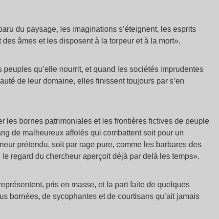
sparu du paysage, les imaginations s’éteignent, les esprits
t des âmes et les disposent à la torpeur et à la mort».
es peuples qu’elle nourrit, et quand les sociétés imprudentes
eauté de leur domaine, elles finissent toujours par s’en
 les bornes patrimoniales et les frontières fictives de peuple
sang de malheureux affolés qui combattent soit pour un
nneur prétendu, soit par rage pure, comme les barbares des
e le regard du chercheur aperçoit déjà par delà les temps».
eprésentent, pris en masse, et la part faite de quelques
plus bornées, de sycophantes et de courtisans qu’ait jamais