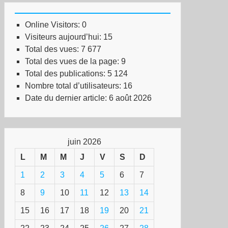
Online Visitors:
0
Visiteurs aujourd’hui:
15
Total des vues:
7 677
Total des vues de la page:
9
Total des publications:
5 124
Nombre total d’utilisateurs:
16
Date du dernier article:
6 août 2026
juin 2026
L
M
M
J
V
S
D
1
2
3
4
5
6
7
8
9
10
11
12
13
14
15
16
17
18
19
20
21