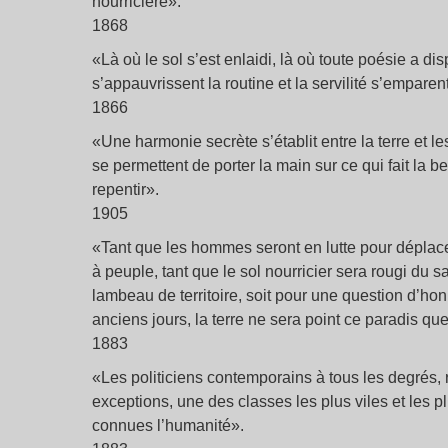
nourricière».
1868
«Là où le sol s’est enlaidi, là où toute poésie a di
s’appauvrissent la routine et la servilité s’emparen
1866
«Une harmonie secrète s’établit entre la terre et l
se permettent de porter la main sur ce qui fait la b
repentir».
1905
«Tant que les hommes seront en lutte pour déplacer
à peuple, tant que le sol nourricier sera rougi du 
lambeau de territoire, soit pour une question d’ho
anciens jours, la terre ne sera point ce paradis qu
1883
«Les politiciens contemporains à tous les degrés, r
exceptions, une des classes les plus viles et les 
connues l’humanité».