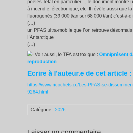
poêles Tefal en particulier –, le document montre 
à incendie, électronique, etc. Il révèle aussi que
fluorogénés (39 000 t/an sur 68 000 t/an) c’est-à-
(…)
un PFAS ultra-mobile que l’on retrouve désormais
l’Antarctique
(…)
Voir aussi, le TFA est toxique :
Omniprésent dan
reproduction
Ecrire à l’auteur.e de cet article 
https://www.ricochets.cc/Les-PFAS-se-disseminent-
9264.html
Catégorie :
2026
Laisser un commentaire