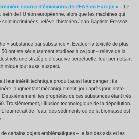
a première source d’émissions de PFAS en Europe
»
– Le
u sein de l’Union européenne, alors que les machines qui
sont incriminées, relève l’historien Jean-Baptiste Fressoz
che «
substance par substance
». Evaluer la toxicité de plus
50 ont été sérieusement étudiées à ce jour – relève de la
ustriels une stratégie d’esquive perpétuelle, leur permettant
chimique tout aussi suspect.
it leur intérêt technique produit aussi leur danger : ils
phère, augmentant mécaniquement, jour après jour, notre
iés. Deuxièmement, les propriétés de ces substances étant très
2050. Troisièmement, l’illusion technologique de la dépollution.
 leur retrait de l’eau, des sédiments ou de la biomasse est
»
r de certains objets emblématiques – le fart des skis et les