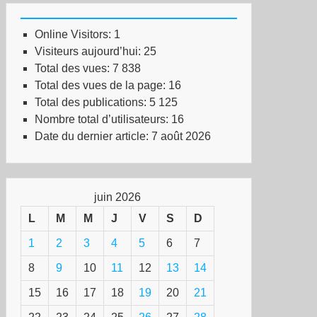
Online Visitors:
1
Visiteurs aujourd’hui:
25
Total des vues:
7 838
Total des vues de la page:
16
Total des publications:
5 125
Nombre total d’utilisateurs:
16
Date du dernier article:
7 août 2026
juin 2026
L
M
M
J
V
S
D
1
2
3
4
5
6
7
8
9
10
11
12
13
14
15
16
17
18
19
20
21