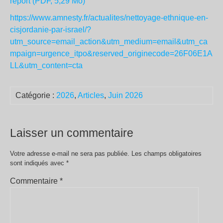
report (PDF, 5,29 Mo)
https://www.amnesty.fr/actualites/nettoyage-ethnique-en-
cisjordanie-par-israel/?
utm_source=email_action&utm_medium=email&utm_ca
mpaign=urgence_itpo&reserved_originecode=26F06E1A
LL&utm_content=cta
Catégorie :
2026
,
Articles
,
Juin 2026
Laisser un commentaire
Votre adresse e-mail ne sera pas publiée.
Les champs obligatoires
sont indiqués avec
*
Commentaire
*