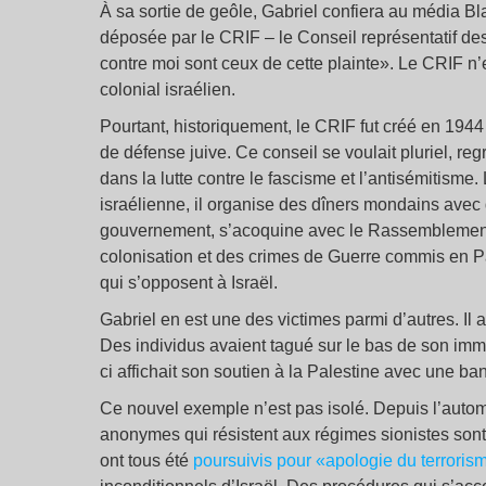
À sa sortie de geôle, Gabriel confiera au média Bla
déposée par le CRIF – le Conseil représentatif des
contre moi sont ceux de cette plainte». Le CRIF n’e
colonial israélien.
Pourtant, historiquement, le CRIF fut créé en 1944 
de défense juive. Ce conseil se voulait pluriel, regr
dans la lutte contre le fascisme et l’antisémitisme.
israélienne, il organise des dîners mondains ave
gouvernement, s’acoquine avec le Rassemblement N
colonisation et des crimes de Guerre commis en 
qui s’opposent à Israël.
Gabriel en est une des victimes parmi d’autres. Il av
Des individus avaient tagué sur le bas de son im
ci affichait son soutien à la Palestine avec une b
Ce nouvel exemple n’est pas isolé. Depuis l’autom
anonymes qui résistent aux régimes sionistes so
ont tous été
poursuivis pour «apologie du terroris