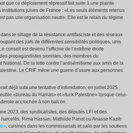
st que ce déploiement répressif fait suite à une plainte
 institutions juives de France : «Les seuls éléments retenus
st pas une organisation neutre. Elle est le relais du régime
dans le sillage de la résistance antifasciste et des réseaux
oupant des juifs de différentes sensibilités politiques, unis
 Le conseil est devenu l’officine de l’extrême droite
c des propagandistes sionistes, des membres du
ational. De la lutte contre l’antisémitisme aux amis de la
Palestine. Le CRIF mène une guerre d’usure aux personnes
ait déjà subi une tentative d’intimidation, en juillet 2025.
meuble «bureau du Hamas» et «fuck Palestine» lorsque celui-
anderole accrochée à son balcon.
ne 2023, des syndicalistes, des députés LFI et des
nt harcelés. Rima Hassan, Mathilde Panot ou Anasse Kazib
me»
, cuisinés dans les commissariats et salis par les soutiens