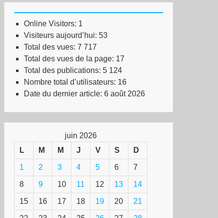
Online Visitors:
1
Visiteurs aujourd’hui:
53
Total des vues:
7 717
Total des vues de la page:
17
Total des publications:
5 124
Nombre total d’utilisateurs:
16
Date du dernier article:
6 août 2026
juin 2026
L
M
M
J
V
S
D
1
2
3
4
5
6
7
8
9
10
11
12
13
14
15
16
17
18
19
20
21