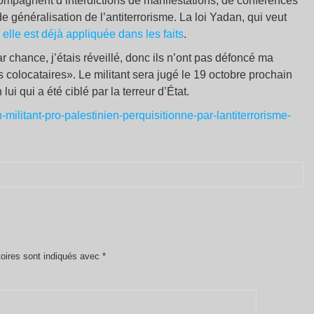
compagnent d’interdictions de manifestations, de conférences
e généralisation de l’antiterrorisme. La loi Yadan, qui veut
elle est déjà appliquée dans les faits
.
r chance, j’étais réveillé, donc ils n’ont pas défoncé ma
s colocataires». Le militant sera jugé le 19 octobre prochain
ui qui a été ciblé par la terreur d’État.
-militant-pro-palestinien-perquisitionne-par-lantiterrorisme-
oires sont indiqués avec
*