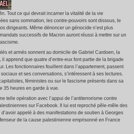
in. Tout ce qui devrait incarner la vitalité de la vie
uées sans sommation, les contre-pouvoirs sont dissous, le
nos dirigeants. Même dénoncer un génocide n’est plus
 mandats successifs de Macron auront réussi à mettre sur un
fascisme.
oulés et armés sonnent au domicile de Gabriel Cardoen, la
, il apprend que quatre d’entre-eux font partie de la brigade
peur. Les fonctionnaires fouillent dans l’appartement, passent
sociaux et ses conversations, s’intéressent à ses lectures.
apitalistes, féministes ou sur le fascisme présents dans sa
de 35 heures en garde à vue.
ne telle opération avec l’appui de l’antiterrorisme contre
estiniennes sur Facebook. Il lui est reproché pêle-mêle des
 ou d’avoir appelé à des manifestations de soutien à Georges
défenseur de la cause palestinienne emprisonné en France