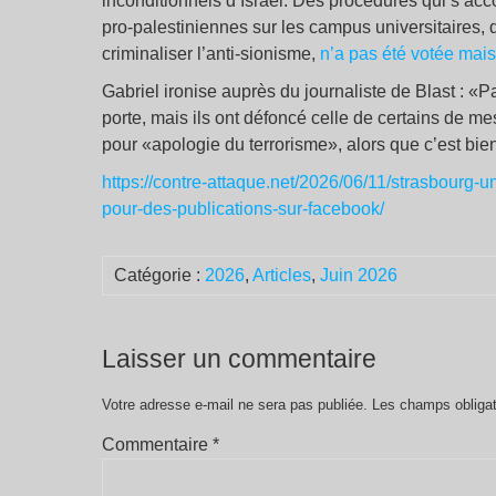
inconditionnels d’Israël. Des procédures qui s’ac
pro-palestiniennes sur les campus universitaires, d
criminaliser l’anti-sionisme,
n’a pas été votée mais 
Gabriel ironise auprès du journaliste de Blast : «Pa
porte, mais ils ont défoncé celle de certains de me
pour «apologie du terrorisme», alors que c’est bien l
https://contre-attaque.net/2026/06/11/strasbourg-un
pour-des-publications-sur-facebook/
Catégorie :
2026
,
Articles
,
Juin 2026
Laisser un commentaire
Votre adresse e-mail ne sera pas publiée.
Les champs obligat
Commentaire
*