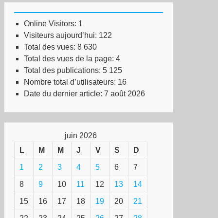
Online Visitors:
1
Visiteurs aujourd’hui:
122
Total des vues:
8 630
Total des vues de la page:
4
Total des publications:
5 125
Nombre total d’utilisateurs:
16
Date du dernier article:
7 août 2026
juin 2026
L
M
M
J
V
S
D
1
2
3
4
5
6
7
8
9
10
11
12
13
14
15
16
17
18
19
20
21