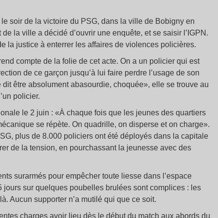
u le soir de la victoire du PSG, dans la ville de Bobigny en
e la ville a décidé d’ouvrir une enquête, et se saisir l’IGPN.
 la justice à enterrer les affaires de violences policières.
end compte de la folie de cet acte. On a un policier qui est
direction de ce garçon jusqu’à lui faire perdre l’usage de son
me dit être absolument abasourdie, choquée», elle se trouve au
un policier.
onale le 2 juin : «À chaque fois que les jeunes des quartiers
mécanique se répète. On quadrille, on disperse et on charge».
u PSG, plus de 8.000 policiers ont été déployés dans la capitale
nérer de la tension, en pourchassant la jeunesse avec des
nts surarmés pour empêcher toute liesse dans l’espace
5 jours sur quelques poubelles brulées sont complices : les
 là. Aucun supporter n’a mutilé qui que ce soit.
entes charges avoir lieu dès le début du match aux abords du