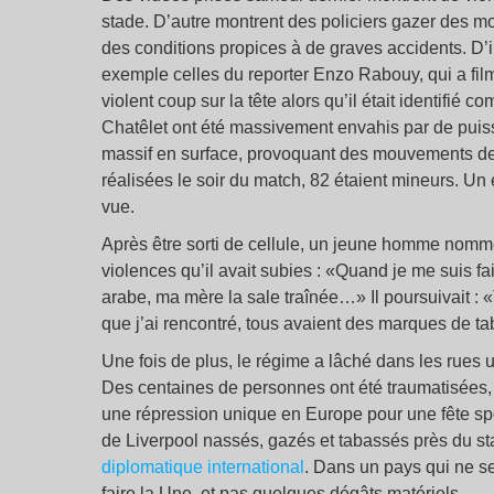
stade. D’autre montrent des policiers gazer des m
des conditions propices à de graves accidents. D’
exemple celles du reporter Enzo Rabouy, qui a filmé
violent coup sur la tête alors qu’il était identifié 
Chatêlet ont été massivement envahis par de puis
massif en surface, provoquant des mouvements de 
réalisées le soir du match, 82 étaient mineurs. Un 
vue.
Après être sorti de cellule, un jeune homme nom
violences qu’il avait subies : «Quand je me suis fait
arabe, ma mère la sale traînée…» Il poursuivait : 
que j’ai rencontré, tous avaient des marques de ta
Une fois de plus, le régime a lâché dans les rues u
Des centaines de personnes ont été traumatisées, b
une répression unique en Europe pour une fête sp
de Liverpool nassés, gazés et tabassés près du st
diplomatique international
. Dans un pays qui ne ser
faire la Une, et pas quelques dégâts matériels.