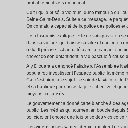
probablement vers un hôpital.
Ce tir qui a brisé la vie d’un jeune mineur a eu lie
Seine-Saint-Denis. Suite à ce message, le parquet d
On connait la capacité de la police des polices et de
L’élu Insoumis explique : «Je ne sais pas si on se r
dans sa voiture, qui baisse sa vitre et qui tire en 
œil». Il précise : «J’ai parlé avec la maman, qui 
chevet de son enfant dont la vie bascule à cause d’
Aly Diouara a dénoncé l’affaire à l’Assemblée Nati
populaires investissent l’espace public, la même 
Car c’est bien là le sujet : le soir de la victoire d
et sa banlieue pour briser la joie collective et gé
moyens militarisés.
Le gouvernement a donné carte blanche à des age
public. Les médias qui tournent en boucle depuis 
policiers ont encore une fois brisé des vies ce soir
Des vidéos prises samedi dernier montrent de viol