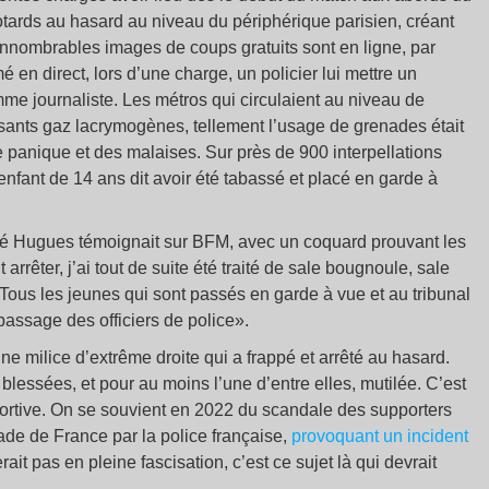
otards au hasard au niveau du périphérique parisien, créant
innombrables images de coups gratuits sont en ligne, par
 en direct, lors d’une charge, un policier lui mettre un
comme journaliste. Les métros qui circulaient au niveau de
sants gaz lacrymogènes, tellement l’usage de grenades était
panique et des malaises. Sur près de 900 interpellations
enfant de 14 ans dit avoir été tabassé et placé en garde à
mé Hugues témoignait sur BFM, avec un coquard prouvant les
 arrêter, j’ai tout de suite été traité de sale bougnoule, sale
«Tous les jeunes qui sont passés en garde à vue et au tribunal
bassage des officiers de police».
ne milice d’extrême droite qui a frappé et arrêté au hasard.
lessées, et pour au moins l’une d’entre elles, mutilée. C’est
ortive. On se souvient en 2022 du scandale des supporters
ade de France par la police française,
provoquant un incident
ait pas en pleine fascisation, c’est ce sujet là qui devrait