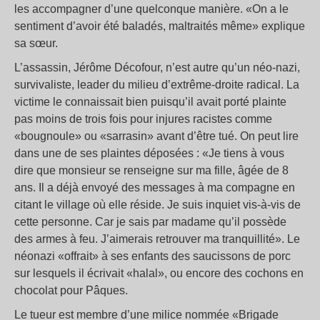
les accompagner d’une quelconque manière. «On a le
sentiment d’avoir été baladés, maltraités même» explique
sa sœur.
L’assassin, Jérôme Décofour, n’est autre qu’un néo-nazi,
survivaliste, leader du milieu d’extrême-droite radical. La
victime le connaissait bien puisqu’il avait porté plainte
pas moins de trois fois pour injures racistes comme
«bougnoule» ou «sarrasin» avant d’être tué. On peut lire
dans une de ses plaintes déposées : «Je tiens à vous
dire que monsieur se renseigne sur ma fille, âgée de 8
ans. Il a déjà envoyé des messages à ma compagne en
citant le village où elle réside. Je suis inquiet vis-à-vis de
cette personne. Car je sais par madame qu’il possède
des armes à feu. J’aimerais retrouver ma tranquillité». Le
néonazi «offrait» à ses enfants des saucissons de porc
sur lesquels il écrivait «halal», ou encore des cochons en
chocolat pour Pâques.
Le tueur est membre d’une milice nommée «Brigade