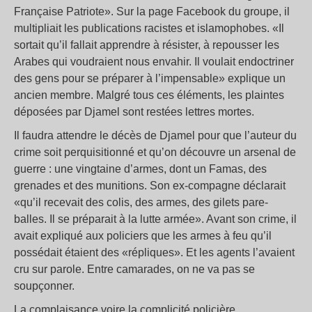
Française Patriote». Sur la page Facebook du groupe, il
multipliait les publications racistes et islamophobes. «Il
sortait qu’il fallait apprendre à résister, à repousser les
Arabes qui voudraient nous envahir. Il voulait endoctriner
des gens pour se préparer à l’impensable» explique un
ancien membre. Malgré tous ces éléments, les plaintes
déposées par Djamel sont restées lettres mortes.
Il faudra attendre le décès de Djamel pour que l’auteur du
crime soit perquisitionné et qu’on découvre un arsenal de
guerre : une vingtaine d’armes, dont un Famas, des
grenades et des munitions. Son ex-compagne déclarait
«qu’il recevait des colis, des armes, des gilets pare-
balles. Il se préparait à la lutte armée». Avant son crime, il
avait expliqué aux policiers que les armes à feu qu’il
possédait étaient des «répliques». Et les agents l’avaient
cru sur parole. Entre camarades, on ne va pas se
soupçonner.
La complaisance voire la complicité policière