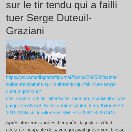
sur le tir tendu qui a failli
tuer Serge Duteuil-
Graziani
https://www.mediapart.fr/journal/france/260526/sainte-
soline-revelations-sur-le-tir-tendu-qui-failli-tuer-serge-
duteuil-graziani?
utm_source=article_offert&utm_medium=email&utm_cam
paign=TRANSAC&utm_content=&utm_term=&xtor=EPR-
1013-%5Barticle-offert%5D&M_BT=2091187351443
Après plusieurs années d’enquête, la justice s’était
déclarée incapable de savoir qui avait grièvement blessé