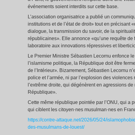
événements soient interdits sur cette base.
L’association organisatrice a publié un communiqu
institutions et de l’état de droit» tout en précisan
dialogue, la transmission du savoir, de la spiritual
républicaines». Elle annonce «qu’une requête de f
laboratoire aux innovations répressives et libertici
Le Premier Ministre Sébastien Lecornu enfonce le 
l’islamisme politique, la République doit être ferm
de l’Intérieur». Bizarrement, Sébastien Lecornu n
police et l’armée, ni par l’explosion des violences 
l’extrême droite, qui dégénèrent en agressions de
République».
Cette même république pointée par l’ONU, qui a pub
qui ciblent les citoyen·nes musulman·nes en France
https://contre-attaque.net/2026/05/24/islamophobi
des-musulmans-de-louest/