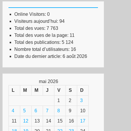
Online Visitors:
0
Visiteurs aujourd’hui:
94
Total des vues:
7 763
Total des vues de la page:
11
Total des publications:
5 124
Nombre total d’utilisateurs:
16
Date du dernier article:
6 août 2026
mai 2026
L
M
M
J
V
S
D
1
2
3
4
5
6
7
8
9
10
11
12
13
14
15
16
17