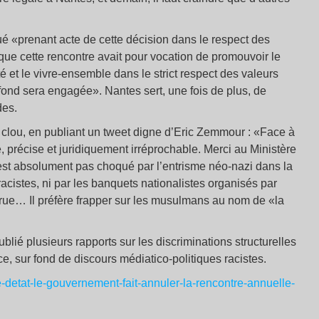
é «prenant acte de cette décision dans le respect des
t «que cette rencontre avait pour vocation de promouvoir le
ité et le vivre-ensemble dans le strict respect des valeurs
ond sera engagée». Nantes sert, une fois de plus, de
des.
clou, en publiant un tweet digne d’Eric Zemmour : «Face à
e, précise et juridiquement irréprochable. Merci au Ministère
’est absolument pas choqué par l’entrisme néo-nazi dans la
racistes, ni par les banquets nationalistes organisés par
 rue… Il préfère frapper sur les musulmans au nom de «la
lié plusieurs rapports sur les discriminations structurelles
, sur fond de discours médiatico-politiques racistes.
e-detat-le-gouvernement-fait-annuler-la-rencontre-annuelle-