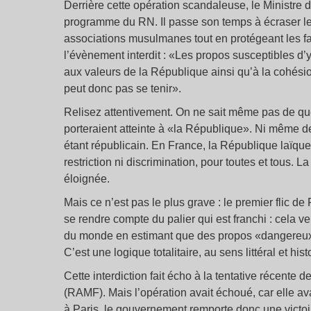
Derrière cette opération scandaleuse, le Ministre 
programme du RN. Il passe son temps à écraser les
associations musulmanes tout en protégeant les fasc
l’évènement interdit : «Les propos susceptibles d’y 
aux valeurs de la République ainsi qu’à la cohési
peut donc pas se tenir».
Relisez attentivement. On ne sait même pas de qu
porteraient atteinte à «la République». Ni même
étant républicain. En France, la République laïque 
restriction ni discrimination, pour toutes et tous.
éloignée.
Mais ce n’est pas le plus grave : le premier flic de
se rendre compte du palier qui est franchi : cela v
du monde en estimant que des propos «dangereux»
C’est une logique totalitaire, au sens littéral et his
Cette interdiction fait écho à la tentative récent
(RAMF). Mais l’opération avait échoué, car elle avai
à Paris, le gouvernement remporte donc une victoir