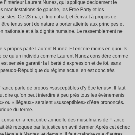
de l’Intérieur Laurent Nunez, qui applique décidément le
 manifestations de gauche, les Free Party et les
istes. Ce 23 mai, il triomphait, et écrivait à propos de
être tenus sont de nature à porter atteinte aux principes et
on nationale et à la dignité humaine. Le rassemblement ne
els propos parle Laurent Nunez. Et encore moins en quoi ils
 de ce qu’un individu comme Laurent Nunez considère comme
est sensée garantir la liberté d’expression et de foi, sans
 La pseudo-République du régime actuel en est donc très
 France parle de propos «susceptibles d’y être tenus». Il faut
eut dire qu’on peut interdire à peu près tous les événements
 ou «illégaux» seraient «susceptibles» d’être prononcés.
torique du terme.
e de censurer la rencontre annuelle des musulmans de France
t été retoquée par la justice en avril dernier. Après cet échec
e légale à Nantes, et demain, il faut craindre que d’autres