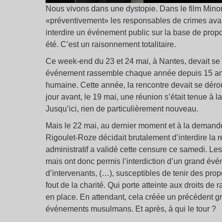
Nous vivons dans une dystopie. Dans le film Minor
«préventivement» les responsables de crimes avant
interdire un événement public sur la base de propo
été. C’est un raisonnement totalitaire.
Ce week-end du 23 et 24 mai, à Nantes, devait se 
événement rassemble chaque année depuis 15 ans de
humaine. Cette année, la rencontre devait se déro
jour avant, le 19 mai, une réunion s’était tenue à la
Jusqu’ici, rien de particulièrement nouveau.
Mais le 22 mai, au dernier moment et à la demande 
Rigoulet-Roze décidait brutalement d’interdire la r
administratif a validé cette censure ce samedi. Le
mais ont donc permis l’interdiction d’un grand év
d’intervenants, (…), susceptibles de tenir des propo
fout de la charité. Qui porte atteinte aux droits d
en place. En attendant, cela créée un précédent gra
événements musulmans. Et après, à qui le tour ?