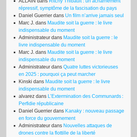
ALLAIN
dans
Ritchy Thibault : un acharnement
répressif, symptôme de la fascisation du pays
Daniel Guerrier
dans
Un film n’arrive jamais seul
Marc J.
dans
Maudite soit la guerre : le livre
indispensable du moment
Administrateur
dans
Maudite soit la guerre : le
livre indispensable du moment
Marc J.
dans
Maudite soit la guerre : le livre
indispensable du moment
Administrateur
dans
Quatre luttes victorieuses
en 2025 : pourquoi ça peut marcher
Kinski
dans
Maudite soit la guerre : le livre
indispensable du moment
alvarez
dans
L’Extermination des Communards :
Perfidie républicaine
Daniel Guerrier
dans
Kanaky : nouveau passage
en force du gouvernement
Administrateur
dans
Nouvelles attaques de
drones contre la flottille de la liberté