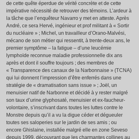
de cette quête éperdue de vérité concrète et de cette
impérative nécessité de retrouver des témoins. L’ardeur à
la tâche que l’enquêteur Navarro y met en atteste. Après
André, ce sera Hervé, ingénieur et prof militant à « Sortir
du nucléaire » ; Michel, un travailleur d’Orano-Malvési,
mécano de son métier qui ressentit, à trente-deux ans, le
premier symptôme – la fatigue – d’une leucémie
lymphoïde reconnue maladie professionnelle dix ans
après et dont il souffre toujours ; des membres de
« Transparence des canaux de la Narbonnaise » (TCNA)
qui lui donnent l’impression d’être enferrés dans une
stratégie de « dramatisation sans issue » ; Joël, un
menuisier natif de Narbonne et décidé à y rester malgré
son taux d’urine glyphosaté, menuisier et ex-faucheur-
volontaire, s’inscrivant dans toutes les luttes contre le
Monstre depuis qu’il a vu la digue céder et dégueuler
toutes ses saloperies sur le jardin de ses amis ; ou
encore Ghislaine, installée malgré elle en zone Seveso
depuis 1999, découvrant que les charmantes collines au