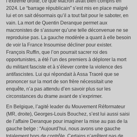
l’extrême droite, ce que Macron avait bien compris en
2024. Le “barrage républicain” s’est mis en place malgré
lui et on sait désormais qu’il a tout fait pour le saboter, en
vain. La mort de Quentin Deranque permet aux
macronistes de s’assurer qu’une telle déconvenue ne se
reproduise pas. La gauche modérée a quant à elle besoin
de voir la France Insoumise décliner pour exister.
François Ruffin, que l’on pourrait sacrer roi des
opportunistes, a été l’un des premiers à déplorer la mort
du militant fasciste et à s’élever contre la violence des
antifascistes. Lui qui répondait à Assa Traoré que se
prononcer sur la mort de son frère nécessitait une
enquête, n’a pas attendu d’en savoir plus sur les
circonstances du drame avant de s’exprimer.
En Belgique, l’agité leader du Mouvement Réformateur
(MR, droite), Georges-Louis Bouchez, s’est lui aussi saisi
de l’affaire Deranque pour imaginer la mise au pas de la
gauche belge : “Aujourd’hui, nous avons une gauche
totalement hors de contrôle. Certains n’arrêtent pas de