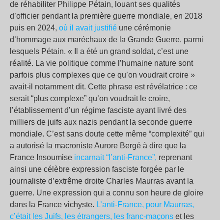
de réhabiliter Philippe Pétain, louant ses qualités
d’officier pendant la première guerre mondiale, en 2018
puis en 2024,
où il avait justifié
une cérémonie
d’hommage aux maréchaux de la Grande Guerre, parmi
lesquels Pétain. « Il a été un grand soldat, c’est une
réalité. La vie politique comme l’humaine nature sont
parfois plus complexes que ce qu’on voudrait croire »
avait-il notamment dit. Cette phrase est révélatrice : ce
serait “plus complexe” qu’on voudrait le croire,
l’établissement d’un régime fasciste ayant livré des
milliers de juifs aux nazis pendant la seconde guerre
mondiale. C’est sans doute cette même “complexité” qui
a autorisé la macroniste Aurore Bergé à dire que la
France Insoumise
incarnait “l’anti-France”,
reprenant
ainsi une célèbre expression fasciste forgée par le
journaliste d’extrême droite Charles Maurras avant la
guerre. Une expression qui a connu son heure de gloire
dans la France vichyste.
L’anti-France, pour Maurras,
c’était les Juifs, les étrangers, les franc-maçons
et les