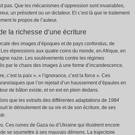
it pas. Que les mécanismes d’oppression sont invariables,
eur, un président ou un dictateur. Et c’est là que le traitement
ement le propos de l’auteur.
e la richesse d’une écriture
tercale des images d’époques et de pays confondus, de
Les répressions aux quatre coins du monde, en Afrique, en
agne nazie. Les soulèvements contre les régimes
ortés par le chaos des images à une forme d’incandescence.
re, c’est la paix », « l’ignorance, c’est la force ». Ces
ranoïaques que l’on rejetait d’un haussement d’épaules en
tour de bâton existe, et on est en plein dedans.
alors que les extraits des différentes adaptations de
1984
 suit le déroulement de sa vie et de son écriture, de ses
up.
o. Ces ruines de Gaza ou d’Ukraine qui illustrent encore
 de se soumettre à ses mauvais démons. La trajectoire