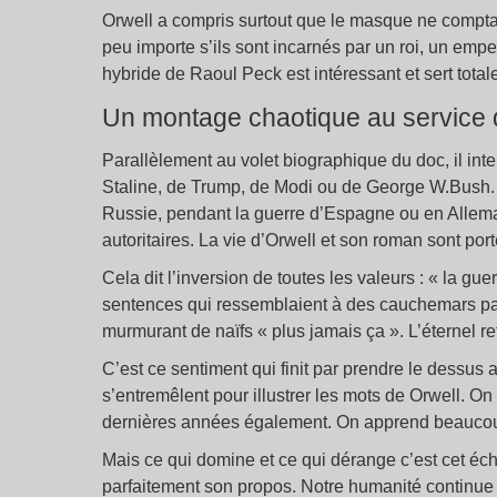
Orwell a compris surtout que le masque ne compta
peu importe s’ils sont incarnés par un roi, un emper
hybride de Raoul Peck est intéressant et sert total
Un montage chaotique au service d
Parallèlement au volet biographique du doc, il in
Staline, de Trump, de Modi ou de George W.Bush. 
Russie, pendant la guerre d’Espagne ou en Allem
autoritaires. La vie d’Orwell et son roman sont p
Cela dit l’inversion de toutes les valeurs : « la guer
sentences qui ressemblaient à des cauchemars pa
murmurant de naïfs « plus jamais ça ». L’éternel re
C’est ce sentiment qui finit par prendre le dessus 
s’entremêlent pour illustrer les mots de Orwell. On
dernières années également. On apprend beauco
Mais ce qui domine et ce qui dérange c’est cet éch
parfaitement son propos. Notre humanité continue