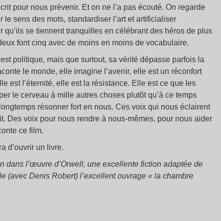
crit pour nous prévenir. Et on ne l’a pas écouté. On regarde
 le sens des mots, standardiser l’art et artificialiser
r qu’ils se tiennent tranquilles en célébrant des héros de plus
deux font cinq avec de moins en moins de vocabulaire.
 est politique, mais que surtout, sa vérité dépasse parfois la
aconte le monde, elle imagine l’avenir, elle est un réconfort
 est l’éternité, elle est la résistance. Elle est ce que les
uper le cerveau à mille autres choses plutôt qu’à ce temps
 longtemps résonner fort en nous. Ces voix qui nous éclairent
t. Des voix pour nous rendre à nous-mêmes, pour nous aider
onte ce film.
 d’ouvrir un livre.
n dans l’œuvre d’Orwell, une excellente fiction adaptée de
lle (avec Denis Robert) l’excellent ouvrage « la chambre