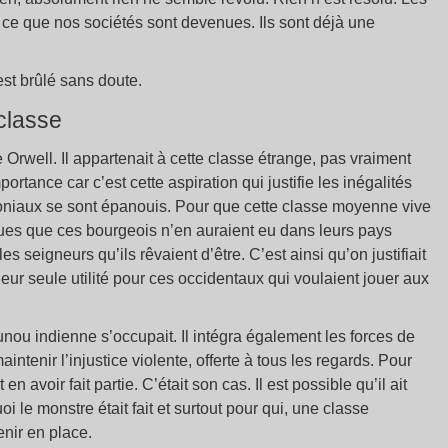
 ce que nos sociétés sont devenues. Ils sont déjà une
est brûlé sans doute.
classe
Orwell. Il appartenait à cette classe étrange, pas vraiment
portance car c’est cette aspiration qui justifie les inégalités
oloniaux se sont épanouis. Pour que cette classe moyenne vive
es que ces bourgeois n’en auraient eu dans leurs pays
s seigneurs qu’ils rêvaient d’être. C’est ainsi qu’on justifiait
eur seule utilité pour ces occidentaux qui voulaient jouer aux
ounou indienne s’occupait. Il intégra également les forces de
intenir l’injustice violente, offerte à tous les regards. Pour
t en avoir fait partie. C’était son cas. Il est possible qu’il ait
oi le monstre était fait et surtout pour qui, une classe
nir en place.