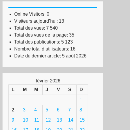
Online Visitors:
0
Visiteurs aujourd’hui:
13
Total des vues:
7 540
Total des vues de la page:
35
Total des publications:
5 123
Nombre total d’utilisateurs:
16
Date du dernier article:
5 août 2026
février 2026
L
M
M
J
V
S
D
1
2
3
4
5
6
7
8
9
10
11
12
13
14
15