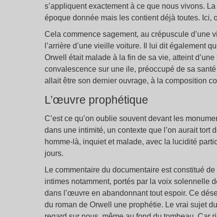
s’appliquent exactement à ce que nous vivons. La l
époque donnée mais les contient déjà toutes. Ici, 
Cela commence sagement, au crépuscule d’une vi
l’arrière d’une vieille voiture. Il lui dit également
Orwell était malade à la fin de sa vie, atteint d’une
convalescence sur une ile, préoccupé de sa santé et s
allait être son dernier ouvrage, à la composition con
L’œuvre prophétique
C’est ce qu’on oublie souvent devant les monuments
dans une intimité, un contexte que l’on aurait to
homme-là, inquiet et malade, avec la lucidité part
jours.
Le commentaire du documentaire est constitué de t
intimes notamment, portés par la voix solennelle d
dans l’œuvre en abandonnant tout espoir. Ce dése
du roman de Orwell une prophétie. Le vrai sujet du
regard sur nous, même au fond du tombeau. Car rie