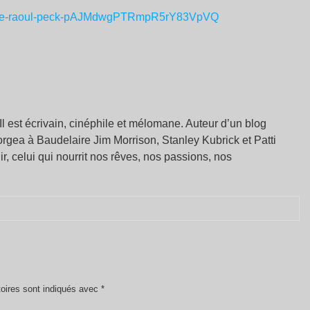
-2-5-de-raoul-peck-pAJMdwgPTRmpR5rY83VpVQ
 est écrivain, cinéphile et mélomane. Auteur d’un blog
e forgea à Baudelaire Jim Morrison, Stanley Kubrick et Patti
échir, celui qui nourrit nos rêves, nos passions, nos
oires sont indiqués avec
*