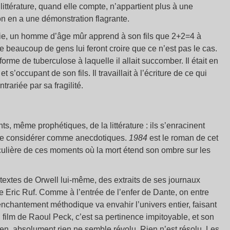
ittérature, quand elle compte, n’appartient plus à une
on en a une démonstration flagrante.
e, un homme d’âge mûr apprend à son fils que 2+2=4 à
 que beaucoup de gens lui feront croire que ce n’est pas le cas.
 forme de tuberculose à laquelle il allait succomber. Il était en
’occupant de son fils. Il travaillait à l’écriture de ce qui
trariée par sa fragilité.
, même prophétiques, de la littérature : ils s’enracinent
rt de considérer comme anecdotiques.
1984
est le roman de cet
iculière de ces moments où la mort étend son ombre sur les
extes de Orwell lui-même, des extraits de ses journaux
e Eric Ruf. Comme à l’entrée de l’enfer de Dante, on entre
nchantement méthodique va envahir l’univers entier, faisant
 film de Raoul Peck, c’est sa pertinence impitoyable, et son
n, absolument rien ne semble révolu. Rien n’est résolu. Les