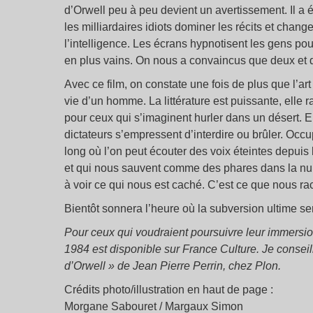
d’Orwell peu à peu devient un avertissement. Il a é
les milliardaires idiots dominer les récits et changer
l’intelligence. Les écrans hypnotisent les gens pou
en plus vains. On nous a convaincus que deux et 
Avec ce film, on constate une fois de plus que l’art
vie d’un homme. La littérature est puissante, elle r
pour ceux qui s’imaginent hurler dans un désert. Elle
dictateurs s’empressent d’interdire ou brûler. Occ
long où l’on peut écouter des voix éteintes depuis
et qui nous sauvent comme des phares dans la nui
à voir ce qui nous est caché. C’est ce que nous rac
Bientôt sonnera l’heure où la subversion ultime sera
Pour ceux qui voudraient poursuivre leur immersio
1984 est disponible sur France Culture. Je consei
d’Orwell » de Jean Pierre Perrin, chez Plon.
Crédits photo/illustration en haut de page :
Morgane Sabouret / Margaux Simon