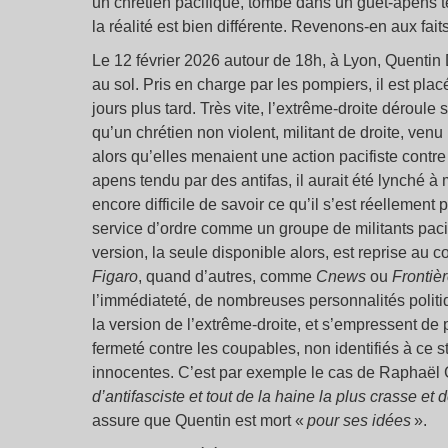
un chrétien pacifique, tombé dans un guet-apens 
la réalité est bien différente. Revenons-en aux faits
Le 12 février 2026 autour de 18h, à Lyon, Quentin 
au sol. Pris en charge par les pompiers, il est pl
jours plus tard. Très vite, l’extrême-droite déroule
qu’un chrétien non violent, militant de droite, venu
alors qu’elles menaient une action pacifiste con
apens tendu par des antifas, il aurait été lynché à m
encore difficile de savoir ce qu’il s’est réellement
service d’ordre comme un groupe de militants pacif
version, la seule disponible alors, est reprise au
Figaro
, quand d’autres, comme
Cnews
ou
Frontiè
l’immédiateté, de nombreuses personnalités polit
la version de l’extrême-droite, et s’empressent de
fermeté contre les coupables, non identifiés à ce 
innocentes. C’est par exemple le cas de Raphaël
d’antifasciste et tout de la haine la plus crasse et d
assure que Quentin est mort «
pour ses idées
».