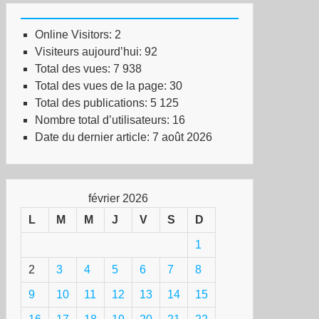
Online Visitors:
2
Visiteurs aujourd’hui:
92
Total des vues:
7 938
Total des vues de la page:
30
Total des publications:
5 125
Nombre total d’utilisateurs:
16
Date du dernier article:
7 août 2026
février 2026
L
M
M
J
V
S
D
1
2
3
4
5
6
7
8
9
10
11
12
13
14
15