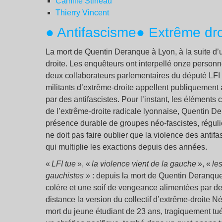
Camille Stineau
Thierry Vincent
● Antifascisme
● Extrême dro
La mort de Quentin Deranque à Lyon, à la suite d’
droite. Les enquêteurs ont interpellé onze person
deux collaborateurs parlementaires du député LFI R
militants d’extrême-droite appellent publiquement
par des antifascistes. Pour l’instant, les éléments
de l’extrême-droite radicale lyonnaise, Quentin D
présence durable de groupes néo-fascistes, régul
ne doit pas faire oublier que la violence des anti
qui multiplie les exactions depuis des années.
«
LFI tue
», «
la violence vient de la gauche
», «
le
gauchistes »
: depuis la mort de Quentin Deranque
colère et une soif de vengeance alimentées par de
distance la version du collectif d’extrême-droite 
mort du jeune étudiant de 23 ans, tragiquement tué