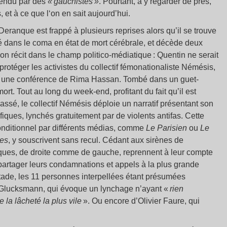
tendu par des
« gauchistes »
. Pourtant, à y regarder de près,
, et à ce que l‘on en sait aujourd’hui.
Deranque est frappé à plusieurs reprises alors qu’il se trouve
acé dans le coma en état de mort cérébrale, et décède deux
 son récit dans le champ politico-médiatique : Quentin ne serait
 protéger les activistes du collectif fémonationaliste Némésis,
tre une conférence de Rima Hassan. Tombé dans un guet-
ort. Tout au long du week-end, profitant du fait qu’il est
 passé, le collectif Némésis déploie un narratif présentant son
iques, lynchés gratuitement par de violents antifas. Cette
 conditionnel par différents médias, comme
Le Parisien
ou
Le
res
, y souscrivent sans recul. Cédant aux sirènes de
iques, de droite comme de gauche, reprennent à leur compte
 partager leurs condamnations et appels à la plus grande
stade, les 11 personnes interpellées étant présumées
 Glucksmann, qui évoque un lynchage n’ayant «
rien
e la lâcheté la plus vile
». Ou encore d’Olivier Faure, qui