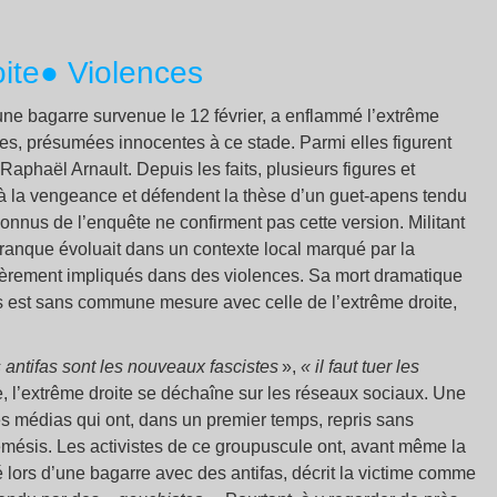
ite
● Violences
une bagarre survenue le 12 février, a enflammé l’extrême
nes, présumées innocentes à ce stade. Parmi elles figurent
aphaël Arnault. Depuis les faits, plusieurs figures et
 à la vengeance et défendent la thèse d’un guet-apens tendu
 connus de l’enquête ne confirment pas cette version. Militant
eranque évoluait dans un contexte local marqué par la
ièrement impliqués dans des violences. Sa mort dramatique
fas est sans commune mesure avec celle de l’extrême droite,
s antifas sont les nouveaux fascistes
»,
« il faut tuer les
, l’extrême droite se déchaîne sur les réseaux sociaux. Une
s médias qui ont, dans un premier temps, repris sans
Némésis. Les activistes de ce groupuscule ont, avant même la
 lors d’une bagarre avec des antifas, décrit la victime comme