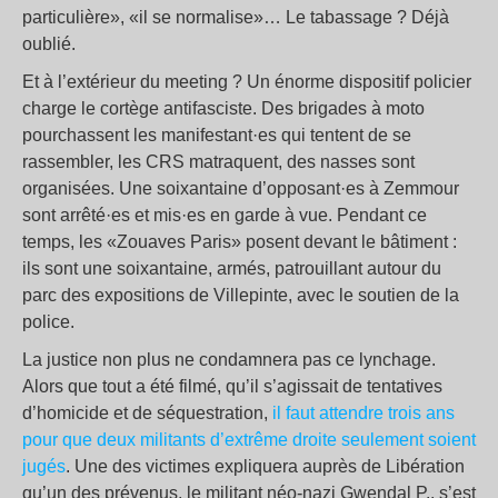
particulière», «il se normalise»… Le tabassage ? Déjà
oublié.
Et à l’extérieur du meeting ? Un énorme dispositif policier
charge le cortège antifasciste. Des brigades à moto
pourchassent les manifestant·es qui tentent de se
rassembler, les CRS matraquent, des nasses sont
organisées. Une soixantaine d’opposant·es à Zemmour
sont arrêté·es et mis·es en garde à vue. Pendant ce
temps, les «Zouaves Paris» posent devant le bâtiment :
ils sont une soixantaine, armés, patrouillant autour du
parc des expositions de Villepinte, avec le soutien de la
police.
La justice non plus ne condamnera pas ce lynchage.
Alors que tout a été filmé, qu’il s’agissait de tentatives
d’homicide et de séquestration,
il faut attendre trois ans
pour que deux militants d’extrême droite seulement soient
jugés
. Une des victimes expliquera auprès de Libération
qu’un des prévenus, le militant néo-nazi Gwendal P., s’est