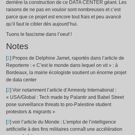
derrière la construction de ce DATA CENTER géant. Les
raisons de ne pas en vouloir sont nombreuses et c’est
parce que ce projet est encore tout frais et peu avancé
qu’il faut le cibler dès aujourd’hui.
Tuons le fascisme dans l’oeuf
!
Notes
[
1
] Propos de Delphine Jamet, raportés dans l’article de
Reporterre : «
C’est le monde dans lequel on vit
» : à
Bordeaux, la mairie écologiste soutient un énorme projet
de data center
[
2
] Voir notamment l’article d’Amnesty International :
« USA/Global : Tech made by Palantir and Babel Street
pose surveillance threats to pro-Palestine student
protestors & migrants »
[
3
] voir l’article du Monde : L’emploi de l’intelligence
artificielle à des fins militaires connaît une accélération