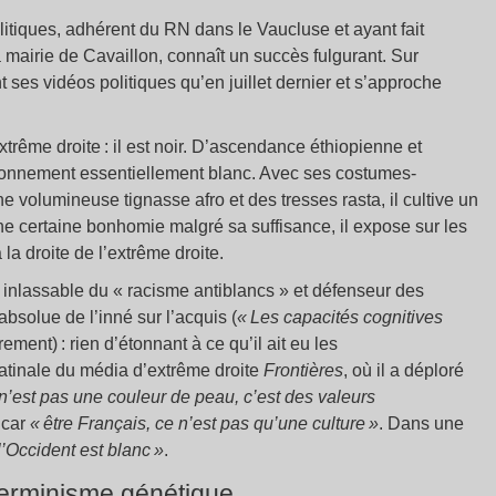
itiques, adhérent du RN dans le Vaucluse et ayant fait
mairie de Cavaillon, connaît un succès fulgurant. Sur
 ses vidéos politiques qu’en juillet dernier et s’approche
’extrême droite : il est noir. D’ascendance éthiopienne et
ironnement essentiellement blanc. Avec ses costumes-
 volumineuse tignasse afro et des tresses rasta, il cultive un
ne certaine bonhomie malgré sa suffisance, il expose sur les
la droite de l’extrême droite.
 inlassable du « racisme antiblancs » et défenseur des
bsolue de l’inné sur l’acquis (
« Les capacités cognitives
irement) : rien d’étonnant à ce qu’il ait eu les
atinale du média d’extrême droite
Frontières
, où il a déploré
 n’est pas une couleur de peau, c’est des valeurs
 car
« être Français, ce n’est pas qu’une culture »
. Dans une
l’Occident est blanc »
.
éterminisme génétique