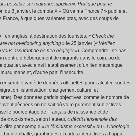
ais possible sur mafrance.app/lieux. Pratique pour le
on du 3 janvier, le compte X « Où va ma France ? » publie et
e France, à quelques variantes près, avec des coups de
»
; en anglais, à destination des touristes,
« Check the
 are not overlooking anything »
le 25 janvier (
« Vérifiez
 vous assurant de ne rien négliger »
). Comprendre : ne pas
 un centre d’hébergement de migrants dans le coin, ou de
e quartier, avec ainsi l’établissement d’un lien mécanique
musulmans et, d’autre part, l’insécurité.
n ensemble varié de données officielles pour calculer, sur des
igration, islamisation, changement culturel et
okisme). Des données parfois objectives, comme le nombre de
souvent pêchées on ne sait où voire purement subjectives.
se le pourcentage de Français de naissance et de
 de « wokisme », selon l’auteur,
« décrit l’ensemble des
t-à-dire par exemple
« le féminisme excessif
» ou
« l’idéologie
oi bien emballé, graphiques et cartes interactives à l’appui.