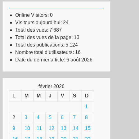
Online Visitors:
0
Visiteurs aujourd’hui:
24
Total des vues:
7 687
Total des vues de la page:
13
Total des publications:
5 124
Nombre total d’utilisateurs:
16
Date du dernier article:
6 août 2026
février 2026
L
M
M
J
V
S
D
1
2
3
4
5
6
7
8
9
10
11
12
13
14
15