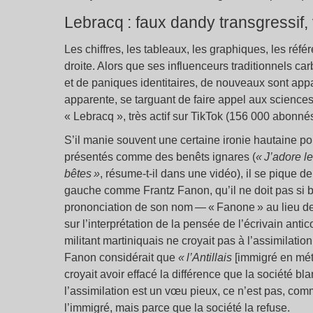
Lebracq : faux dandy transgressif, v
Les chiffres, les tableaux, les graphiques, les réf
droite. Alors que ses influenceurs traditionnels ca
et de paniques identitaires, de nouveaux sont app
apparente, se targuant de faire appel aux sciences
« Lebracq », très actif sur TikTok (156 000 abonnés
S’il manie souvent une certaine ironie hautaine 
présentés comme des benêts ignares (
« J’adore l
bêtes »
, résume-t-il dans une vidéo), il se pique de
gauche comme Frantz Fanon, qu’il ne doit pas si b
prononciation de son nom — « Fanone » au lieu de « 
sur l’interprétation de la pensée de l’écrivain anti
militant martiniquais ne croyait pas à l’assimilati
Fanon considérait que
« l’Antillais
[immigré en mé
croyait avoir effacé la différence que la société b
l’assimilation est un vœu pieux, ce n’est pas, com
l’immigré, mais parce que la société la refuse.