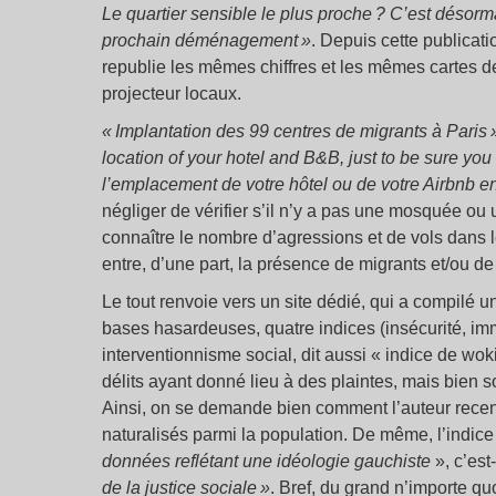
Le quartier sensible le plus proche ? C’est désorm
prochain déménagement »
. Depuis cette publicati
republie les mêmes chiffres et les mêmes cartes d
projecteur locaux.
« Implantation des 99 centres de migrants à Paris 
location of your hotel and B&B, just to be sure you
l’emplacement de votre hôtel ou de votre Airbnb en
négliger de vérifier s’il n’y a pas une mosquée ou
connaître le nombre d’agressions et de vols dans l
entre, d’une part, la présence de migrants et/ou de 
Le tout renvoie vers un site dédié, qui a compilé u
bases hasardeuses, quatre indices (insécurité, imm
interventionnisme social, dit aussi « indice de w
délits ayant donné lieu à des plaintes, mais bien 
Ainsi, on se demande bien comment l’auteur recen
naturalisés parmi la population. De même, l’indice
données reflétant une idéologie gauchiste
», c’es
de la justice sociale »
. Bref, du grand n’importe qu