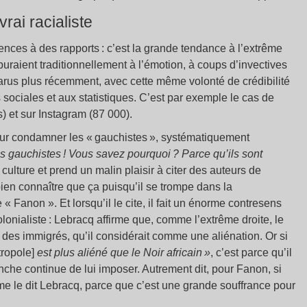
rai racialiste
érences à des rapports : c’est la grande tendance à l’extrême
rburaient traditionnellement à l’émotion, à coups d’invectives
arus plus récemment, avec cette même volonté de crédibilité
 sociales et aux statistiques. C’est par exemple le cas de
) et sur Instagram (87 000).
pour condamner les « gauchistes », systématiquement
es gauchistes ! Vous savez pourquoi ? Parce qu’ils sont
 culture et prend un malin plaisir à citer des auteurs de
ien connaître que ça puisqu’il se trompe dans la
Fanon ». Et lorsqu’il le cite, il fait un énorme contresens
colonialiste : Lebracq affirme que, comme l’extrême droite, le
on des immigrés, qu’il considérait comme une aliénation. Or si
tropole]
est plus aliéné que le Noir africain »
, c’est parce qu’il
lanche continue de lui imposer. Autrement dit, pour Fanon, si
me le dit Lebracq, parce que c’est une grande souffrance pour