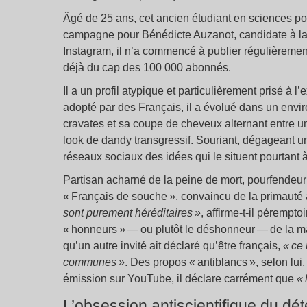
Âgé de 25 ans, cet ancien étudiant en sciences pol
campagne pour Bénédicte Auzanot, candidate à la 
Instagram, il n’a commencé à publier régulièrement
déjà du cap des 100 000 abonnés.
Il a un profil atypique et particulièrement prisé à l
adopté par des Français, il a évolué dans un env
cravates et sa coupe de cheveux alternant entre une
look de dandy transgressif. Souriant, dégageant u
réseaux sociaux des idées qui le situent pourtant à 
Partisan acharné de la peine de mort, pourfendeur
« Français de souche », convaincu de la primauté a
sont purement héréditaires »
, affirme-t-il pérempto
« honneurs » — ou plutôt le déshonneur — de la m
qu’un autre invité ait déclaré qu’être français,
« ce
communes »
. Des propos « antiblancs », selon lui,
émission sur YouTube, il déclare carrément que
« 
L’obsession antiscientifique du d