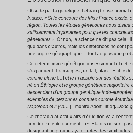
Obsédé par la génétique, Lebracq trouve normal q
Alsace.
« Si le concours des Miss France existe, 
région. Toutes les études génétiques nous disent 
suffisamment importantes pour que les chercheurs p
génétiques »
. Or non, la science ne dit pas cela :
que dans d’autres, mais les différences ne sont pa
une origine géographique — tout au plus une proba
Ce déterminisme génétique obsessionnel et cette 
s’expliquent : Lebracq est, en fait, blanc. Et il le di
comme blanc
[…]
et je m’appuie sur des réalités s
né en Éthiopie et le groupe génétique majoritaire 
descendant d’un groupe génétique indo-européen
exemples de personnes connues comme étant blan
Napoléon et il y a…
[il montre Adolf Hitler].
Donc gé
Ce charabia aux faux airs d’érudition va à l’encon
rien dire scientifiquement. Les Blancs ne sont pa
désignant un groupe ayant certes des similitudes 