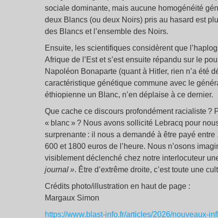
sociale dominante, mais aucune homogénéité génét
deux Blancs (ou deux Noirs) pris au hasard est pl
des Blancs et l’ensemble des Noirs.
Ensuite, les scientifiques considèrent que l’haplog
Afrique de l’Est et s’est ensuite répandu sur le po
Napoléon Bonaparte (quant à Hitler, rien n’a été 
caractéristique génétique commune avec le général
éthiopienne un Blanc, n’en déplaise à ce dernier.
Que cache ce discours profondément racialiste ?
« blanc » ? Nous avons sollicité Lebracq pour nous
surprenante : il nous a demandé à être payé entre 
600 et 1800 euros de l’heure. Nous n’osons imagin
visiblement déclenché chez notre interlocuteur une
journal »
. Être d’extrême droite, c’est toute une cul
Crédits photo/illustration en haut de page :
Margaux Simon
https://www.blast-info.fr/articles/2026/nouveaux-