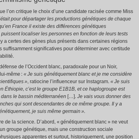
ue l’on critique le choix d’une candidate racisée comme Miss
c’était pour départager les productions génétiques de chaque
qu’en France il existe des différences génétiques
uissent localiser les personnes en fonction de leurs tests
 il y a certes des gènes plus présents dans certaines régions
s suffisamment significatives pour déterminer avec certitude
bilité.
défense de l’Occident blanc, paradoxale pour un Noir,
t lui-même :
« Je suis génétiquement blanc et je me considère
cientifiques »
, ratiocine l’influenceur sur Instagram.
« Je suis
en Éthiopie, c’est le groupe E1B1B, et ce haplogroupe est
 dans le bassin méditerranéen
[…].
Je vais vous donner des
ches qui sont descendantes de ce même groupe. Il y a
nétiquement, je suis même germain ».
tre de la science. D’abord, « génétiquement blanc » ne veut
s un groupe génétique, mais une construction sociale
physiques apparentes et surtout, historiquement, une position