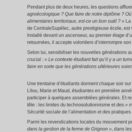
Pendant plus de deux heures, les questions afflue
agroécologique
? Que faire de notre diplôme
? Où 
alimentaires territoriaux, est-ce un bon outil
?
»
La 
de CentraleSupélec, autre prestigieuse école, es
Installé devant un ascenseur, au premier étage d’
retournées, il accepte volontiers d’interrompre so
Selon lui, sensibiliser les nouvelles génération
crucial :
«
Le contexte étudiant fait qu’il y a un tur
faire en sorte que les générations ultérieures soie
Une trentaine d’étudiants dorment chaque soir sur
Lilou, Marie et Maud, étudiantes en première année
participer à quelques assemblées générales. Et re
tête : les limites du technosolutionnisme et des
«
m
Sécurité sociale de l’alimentation et des pratiques
Parmi les revendications locales du mouvement po
dans la gestion de la ferme de Grignon
»
, dans le