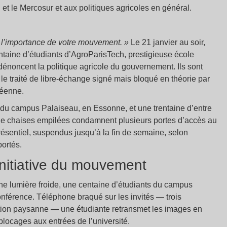
 et le Mercosur et aux politiques agricoles en général.
z l’importance de votre mouvement.
»
Le 21 janvier au soir,
entaine d’étudiants d’AgroParisTech, prestigieuse école
énoncent la politique agricole du gouvernement. Ils sont
 traité de libre-échange signé mais bloqué en théorie par
péenne.
e du campus Palaiseau, en Essonne, et une trentaine d’entre
 de chaises empilées condamnent plusieurs portes d’accès au
ésentiel, suspendus jusqu’à la fin de semaine, selon
portés.
’initiative du mouvement
ne lumière froide, une centaine d’étudiants du campus
onférence. Téléphone braqué sur les invités — trois
ation paysanne — une étudiante retransmet les images en
 blocages aux entrées de l’université.