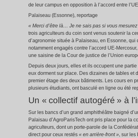
de leur campus en opposition à l’accord entre l’UE
Palaiseau (Essonne), reportage
«
Merci d’être là… Je ne sais pas si vous mesure
trois agriculteurs du coin sont venus soutenir la c
d’agronomie située à Palaiseau, en Essonne, qui d
notamment engagés contre l’accord UE-Mercosur, le
une saisine de la Cour de justice de l’Union euro
Depuis deux jours, elles et ils occupent une parti
eux dorment sur place. Des dizaines de tables et
premier étage des deux bâtiments. Les cours en pr
plusieurs étudiants, ont basculé en ligne ou été re
Un «
collectif autogéré
» à l
Sur les bancs d’un grand amphithéâtre baigné d’u
Palaisau d’AgroParisTech ont pris place pour la c
agriculteurs, dont un porte-parole de la Confédér
direct pour ceux restés
«
en arrière-front
»
, sur les