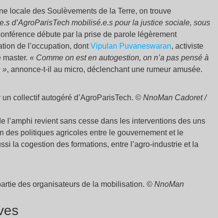
enne locale des Soulèvements de la Terre, on trouve
t.e.s d’AgroParisTech mobilisé.e.s pour la justice sociale, sous
conférence débute par la prise de parole légèrement
ion de l’occupation, dont
Vipulan Puvaneswaran
, activiste
e master.
«
Comme on est en autogestion, on n’a pas pensé à
n
»
, annonce-t-il au micro, déclenchant une rumeur amusée.
 un collectif autogéré d’AgroParisTech.
© NnoMan Cadoret /
de l’amphi revient sans cesse dans les interventions des uns
 des politiques agricoles entre le gouvernement et le
si la cogestion des formations, entre l’agro-industrie et la
artie des organisateurs de la mobilisation.
© NnoMan
ives