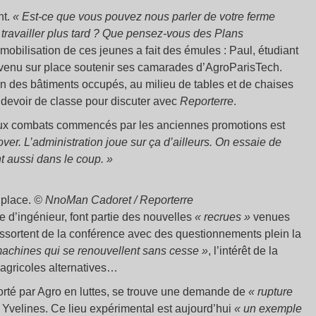
nt.
«
Est-ce que vous pouvez nous parler de votre ferme
travailler plus tard
? Que pensez-vous des Plans
mobilisation de ces jeunes a fait des émules : Paul, étudiant
t venu sur place soutenir ses camarades d’AgroParisTech.
un des bâtiments occupés, au milieu de tables et de chaises
n devoir de classe pour discuter avec
Reporterre
.
s aux combats commencés par les anciennes promotions est
nover. L’administration joue sur ça d’ailleurs. On essaie de
nt aussi dans le coup.
»
 place.
© NnoMan Cadoret / Reporterre
 d’ingénieur, font partie des nouvelles
«
recrues
»
venues
ssortent de la conférence avec des questionnements plein la
achines qui se renouvellent sans cesse
»
, l’intérêt de la
 agricoles alternatives…
rté par Agro en luttes, se trouve une demande de
«
rupture
s Yvelines. Ce lieu expérimental est aujourd’hui
«
un exemple