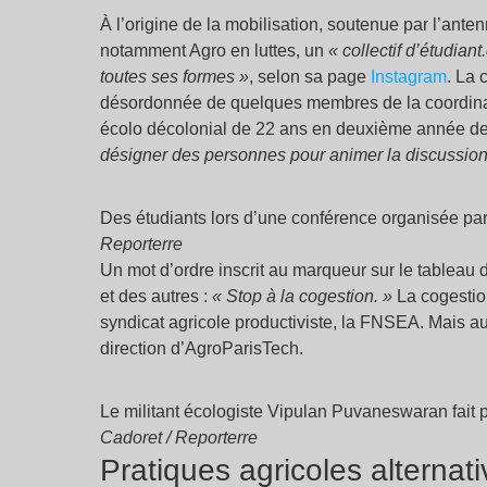
À l’origine de la mobilisation, soutenue par l’ant
notamment Agro en luttes, un
«
collectif d’étudian
toutes ses formes
»
, selon sa page
Instagram
. La 
désordonnée de quelques membres de la coordinat
écolo décolonial de 22 ans en deuxième année d
désigner des personnes pour animer la discussio
Des étudiants lors d’une conférence organisée par
Reporterre
Un mot d’ordre inscrit au marqueur sur le tableau 
et des autres :
«
Stop à la cogestion.
»
La cogestion
syndicat agricole productiviste, la FNSEA. Mais aus
direction d’AgroParisTech.
Le militant écologiste Vipulan Puvaneswaran fait p
Cadoret / Reporterre
Pratiques agricoles alternat