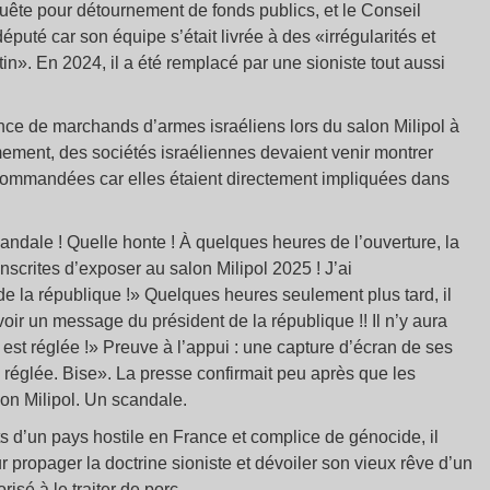
quête pour détournement de fonds publics, et le Conseil
éputé car son équipe s’était livrée à des «irrégularités et
in». En 2024, il a été remplacé par une sioniste tout aussi
ence de marchands d’armes israéliens lors du salon Milipol à
ement, des sociétés israéliennes devaient venir montrer
écommandées car elles étaient directement impliquées dans
ndale ! Quelle honte ! À quelques heures de l’ouverture, la
inscrites d’exposer au salon Milipol 2025 ! J’ai
la république !» Quelques heures seulement plus tard, il
oir un message du président de la république !! Il n’y aura
e est réglée !» Preuve à l’appui : une capture d’écran de ses
e réglée. Bise». La presse confirmait peu après que les
lon Milipol. Un scandale.
ts d’un pays hostile en France et complice de génocide, il
r propager la doctrine sioniste et dévoiler son vieux rêve d’un
isé à le traiter de porc.