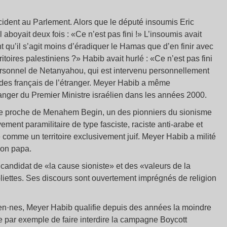
dent au Parlement. Alors que le député insoumis Eric
l aboyait deux fois : «Ce n’est pas fini !» L’insoumis avait
u’il s’agit moins d’éradiquer le Hamas que d’en finir avec
itoires palestiniens ?» Habib avait hurlé : «Ce n’est pas fini
rsonnel de Netanyahou, qui est intervenu personnellement
des français de l’étranger. Meyer Habib a même
anger du Premier Ministre israélien dans les années 2000.
même proche de Menahem Begin, un des pionniers du sionisme
ement paramilitaire de type fasciste, raciste anti-arabe et
comme un territoire exclusivement juif. Meyer Habib a milité
son papa.
candidat de «la cause sioniste» et des «valeurs de la
liettes. Ses discours sont ouvertement imprégnés de religion
en·nes, Meyer Habib qualifie depuis des années la moindre
te par exemple de faire interdire la campagne Boycott