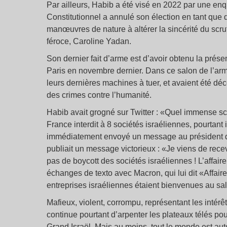
Par ailleurs, Habib a été visé en 2022 par une en
Constitutionnel a annulé son élection en tant que d
manœuvres de nature à altérer la sincérité du scrut
féroce, Caroline Yadan.
Son dernier fait d’arme est d’avoir obtenu la prés
Paris en novembre dernier. Dans ce salon de l’arm
leurs dernières machines à tuer, et avaient été d
des crimes contre l’humanité.
Habib avait grogné sur Twitter : «Quel immense sca
France interdit à 8 sociétés israéliennes, pourtant 
immédiatement envoyé un message au président de 
publiait un message victorieux : «Je viens de recev
pas de boycott des sociétés israéliennes ! L’affair
échanges de texto avec Macron, qui lui dit «Affair
entreprises israéliennes étaient bienvenues au sa
Mafieux, violent, corrompu, représentant les intérê
continue pourtant d’arpenter les plateaux télés pou
Grand Israël. Mais au moins, tout le monde est autor