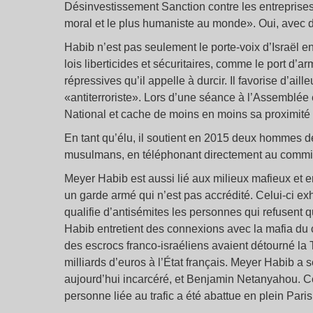
Désinvestissement Sanction contre les entreprises s
moral et le plus humaniste au monde». Oui, avec des
Habib n’est pas seulement le porte-voix d’Israël en 
lois liberticides et sécuritaires, comme le port d
répressives qu’il appelle à durcir. Il favorise d’ail
«antiterroriste». Lors d’une séance à l’Assemblée
National et cache de moins en moins sa proximité a
En tant qu’élu, il soutient en 2015 deux hommes d
musulmans, en téléphonant directement au commissa
Meyer Habib est aussi lié aux milieux mafieux et 
un garde armé qui n’est pas accrédité. Celui-ci exh
qualifie d’antisémites les personnes qui refusent 
Habib entretient des connexions avec la mafia du 
des escrocs franco-israéliens avaient détourné la
milliards d’euros à l’État français. Meyer Habib a 
aujourd’hui incarcéré, et Benjamin Netanyahou. Ce
personne liée au trafic a été abattue en plein Paris