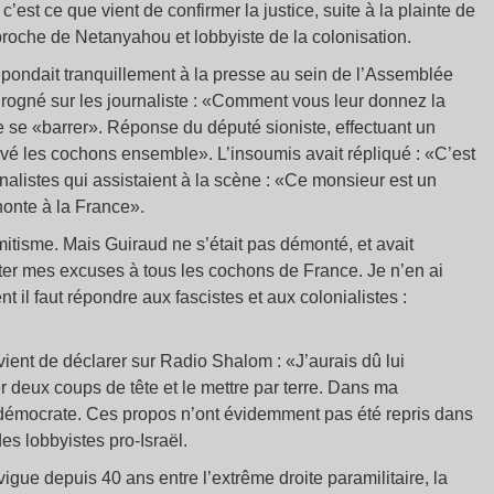
 c’est ce que vient de confirmer la justice, suite à la plainte de
 proche de Netanyahou et lobbyiste de la colonisation.
pondait tranquillement à la presse au sein de l’Assemblée
rogné sur les journaliste : «Comment vous leur donnez la
e se «barrer». Réponse du député sioniste, effectuant un
evé les cochons ensemble». L’insoumis avait répliqué : «C’est
nalistes qui assistaient à la scène : «Ce monsieur est un
 honte à la France».
émitisme. Mais Guiraud ne s’était pas démonté, et avait
er mes excuses à tous les cochons de France. Je n’en ai
il faut répondre aux fascistes et aux colonialistes :
ient de déclarer sur Radio Shalom : «J’aurais dû lui
ner deux coups de tête et le mettre par terre. Dans ma
t démocrate. Ces propos n’ont évidemment pas été repris dans
es lobbyistes pro-Israël.
gue depuis 40 ans entre l’extrême droite paramilitaire, la