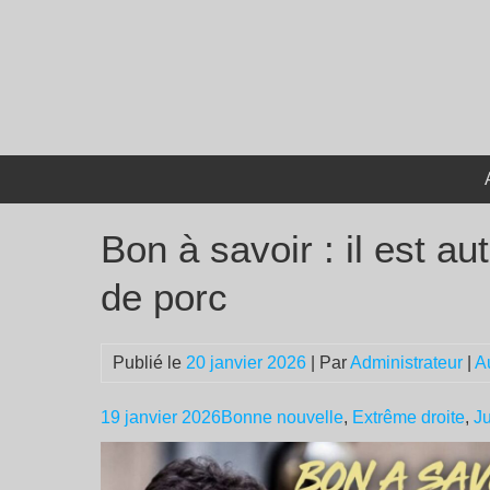
Passer
au
contenu
Bon à savoir : il est au
de porc
Publié le
20 janvier 2026
| Par
Administrateur
|
A
19 janvier 2026
Bonne nouvelle
,
Extrême droite
,
Ju