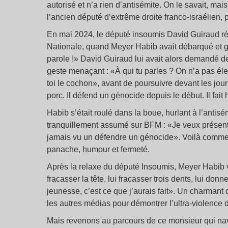
autorisé et n’a rien d’antisémite. On le savait, mais
l’ancien député d’extrême droite franco-israélien,
En mai 2024, le député insoumis David Guiraud ré
Nationale, quand Meyer Habib avait débarqué et g
parole !» David Guiraud lui avait alors demandé d
geste menaçant : «À qui tu parles ? On n’a pas él
toi le cochon», avant de poursuivre devant les jour
porc. Il défend un génocide depuis le début. Il fait
Habib s’était roulé dans la boue, hurlant à l’antis
tranquillement assumé sur BFM : «Je veux présent
jamais vu un défendre un génocide». Voilà comment 
panache, humour et fermeté.
Après la relaxe du député Insoumis, Meyer Habib v
fracasser la tête, lui fracasser trois dents, lui don
jeunesse, c’est ce que j’aurais fait». Un charman
les autres médias pour démontrer l’ultra-violence d
Mais revenons au parcours de ce monsieur qui navi