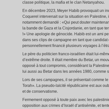
classe politique, la mafia et le clan Netanyahou.
En décembre 2023, Meyer Habib provoquait un inci
Coquerel intervenait sur la situation en Palestine, i
notamment demandé : «Qui peut douter maintenant q
la bande de Gaza et la Cisjordanie, en tant que terr
!» Une apologie de génocide. Habib est un ami pe
dans ses clips de campagne en tant que candidat 
personnellement financé plusieurs voyages à l’étr
Le père du politicien franco-israélien était lui-
d’extrême droite. Il était membre du Betar, un mouv
opposé à tout compromis, considérant la Palestine 
lui aussi au Betar dans les années 1980, comme 
Lors de ses campagnes, il se présentait comme le 
Torah». La pseudo-laïcité républicaine est aux oub
et de conservatisme.
Fermement opposé à toute paix avec les palestini
opposition aux crimes d’Israël d’antisémite, et ten