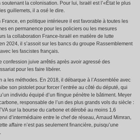
outenant la colonisation. Pour lui, Israël est l’«État le plus
 guillemets, il a osé le dire.
France, en politique intérieure il est favorable à toutes les
’armes en permanence pour les policiers ou les mesures
leurs la collaboration France-Israël en matière de lutte
 en 2024, il s’assoit sur les bancs du groupe Rassemblement
vec les fascistes français.
e confession juive arrêtés après avoir agressé des
riat pour les faire libérer.
en a les méthodes. En 2018, il débarque à l’Assemblée avec
ibe son pistolet pour forcer l’entrée au côté du député, qui
qu’un individu équipé d’un flingue pénètre le bâtiment. Meyer
carbone, responsable de l’un des plus grands vols du siècle :
 TVA sur la bourse du carbone et dérobé au moins 1,6
servi d’intermédiaire entre le chef de réseau, Arnaud Mimran,
tte affaire n’est pas seulement financière, puisqu’une
.