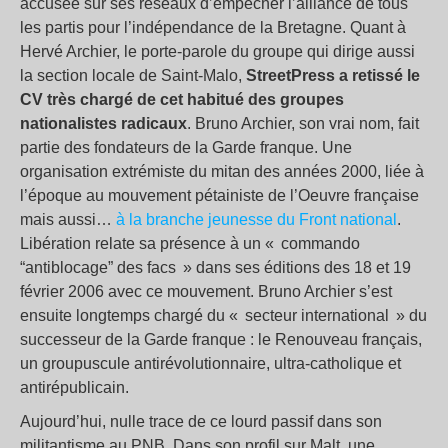
accusée sur ses réseaux d’empêcher l’alliance de tous
les partis pour l’indépendance de la Bretagne. Quant à
Hervé Archier, le porte-parole du groupe qui dirige aussi
la section locale de Saint-Malo,
StreetPress a retissé le
CV très chargé de cet habitué des groupes
nationalistes radicaux
. Bruno Archier, son vrai nom, fait
partie des fondateurs de la Garde franque. Une
organisation extrémiste du mitan des années 2000, liée à
l’époque au mouvement pétainiste de l’Oeuvre française
mais aussi…
à la branche jeunesse du Front national
.
Libération relate sa présence à un « commando
“antiblocage” des facs » dans ses éditions des 18 et 19
février 2006 avec ce mouvement. Bruno Archier s’est
ensuite longtemps chargé du « secteur international » du
successeur de la Garde franque : le Renouveau français,
un groupuscule antirévolutionnaire, ultra-catholique et
antirépublicain.
Aujourd’hui, nulle trace de ce lourd passif dans son
militantisme au PNB. Dans son profil sur Malt, une