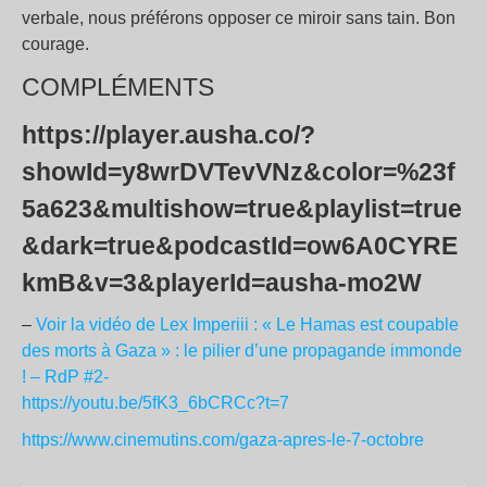
verbale, nous préférons opposer ce miroir sans tain. Bon
courage.
COMPLÉMENTS
https://player.ausha.co/?
showId=y8wrDVTevVNz&color=%23f
5a623&multishow=true&playlist=true
&dark=true&podcastId=ow6A0CYRE
kmB&v=3&playerId=ausha-mo2W
–
Voir la vidéo de Lex Imperiii : « Le Hamas est coupable
des morts à Gaza » : le pilier d’une propagande immonde
! – RdP #2-
https://youtu.be/5fK3_6bCRCc?t=7
https://www.cinemutins.com/gaza-apres-le-7-octobre