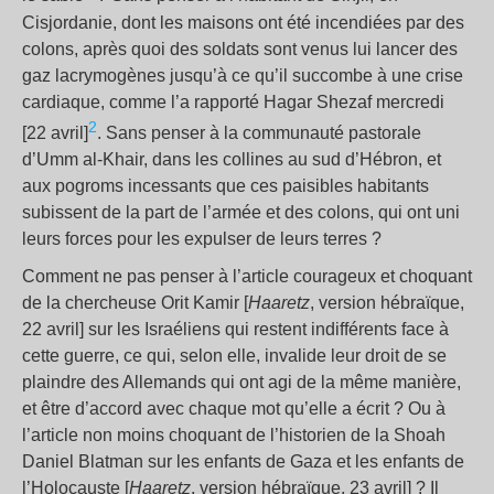
Cisjordanie, dont les maisons ont été incendiées par des
colons, après quoi des soldats sont venus lui lancer des
gaz lacrymogènes jusqu’à ce qu’il succombe à une crise
cardiaque, comme l’a rapporté Hagar Shezaf mercredi
2
[22 avril]
. Sans penser à la communauté pastorale
d’Umm al-Khair, dans les collines au sud d’Hébron, et
aux pogroms incessants que ces paisibles habitants
subissent de la part de l’armée et des colons, qui ont uni
leurs forces pour les expulser de leurs terres
?
Comment ne pas penser à l’article courageux et choquant
de la chercheuse Orit Kamir [
Haaretz
, version hébraïque,
22 avril] sur les Israéliens qui restent indifférents face à
cette guerre, ce qui, selon elle, invalide leur droit de se
plaindre des Allemands qui ont agi de la même manière,
et être d’accord avec chaque mot qu’elle a écrit
? Ou à
l’article non moins choquant de l’historien de la Shoah
Daniel Blatman sur les enfants de Gaza et les enfants de
l’Holocauste [
Haaretz
, version hébraïque, 23 avril]
? Il