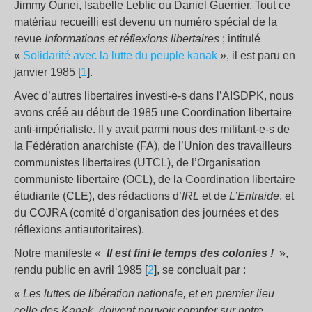
Jimmy Ounei, Isabelle Leblic ou Daniel Guerrier. Tout ce
matériau recueilli est devenu un numéro spécial de la
revue
Informations et réflexions libertaires
; intitulé
«
Solidarité avec la lutte du peuple kanak
», il est paru en
janvier 1985 [
1
].
Avec d’autres libertaires investi-e-s dans l’AISDPK, nous
avons créé au début de 1985 une Coordination libertaire
anti-impérialiste. Il y avait parmi nous des militant-e-s de
la Fédération anarchiste (FA), de l’Union des travailleurs
communistes libertaires (UTCL), de l’Organisation
communiste libertaire (OCL), de la Coordination libertaire
étudiante (CLE), des rédactions d’
IRL
et de
L’Entraide
, et
du COJRA (comité d’organisation des journées et des
réflexions antiautoritaires).
Notre manifeste «
Il est fini le temps des colonies !
»,
rendu public en avril 1985 [
2
], se concluait par :
« Les luttes de libération nationale, et en premier lieu
celle des Kanak, doivent pouvoir compter sur notre