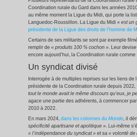
Plusieurs représentants de la Coordination rurale n
Coordination rurale du Gard dans les années 2010
au même moment la Ligue du Midi, qui porte la liste
Languedoc-Roussillon. La Ligue du Midi
« est un
présidente de la Ligue des droits de l’homme de M
Certains de ses militants se sont par exemple film
remplir de
« produits 100 % cochon »
. Leur devis
encore aujourd’hui, la Coordination rurale comme 
Un syndicat divisé
Interrogée à de multiples reprises sur les liens de
présidente de la Coordination rurale depuis 2022, l
tout le monde avait le même discours qu’eux, je pe
agace une partie des adhérents, à commencer par 
2010 à 2022.
En mars 2024,
dans les colonnes du
Monde
, il d
spécificité apartisane et apolitique »
. Lui-même s’é
« l’indépendance du syndicat »
et sa
« volonté de 