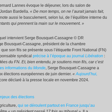
ernard Lannes évoque le déjeuner, lors du salon de
t Jordan Bardella.
« De mon temps, on ne l’aurait jamais fait,
 Il note aussi le basculement, selon lui, de l’équilibre interne du
entants qui prennent la main sur le mouvement. »
 lequel intervient Serge Bousquet-Cassagne © DR
erge Bousquet-Cassagne, président de la chambre
que son fils se présente sous l’étiquette Front National (FN)
esponsable syndical
précise à l’époque au journal
Libération
:
es du FN. Et, bien entendu, je soutiens mon fils, car c’est
les informations du
Monde
, Serge Bousquet-Cassagne a
ux élections européennes de juin dernier.
«
Aujourd’hui,
encore déclaré à la presse locale en novembre 2024.
njeux des élections
riculture,
qui se déroulent partout en France jusqu’au
’être
« un président passé 17 fois au tribunal »
. Il a