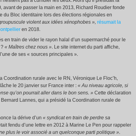
’hésitent pas à cumuler les deux. Alors qu’il présidait la
, avant de passer la main en 2013, Richard Roudier fonde
 du Bloc identitaire lors des élections régionales en
 groupuscule violent aux idées xénophobes »,
résumait la
ontpellier
en 2018.
és en train de vider le rayon halal d’un supermarché pour le
e ?
« Maîtres chez nous »
. Le site internet du parti affiche,
l’une de ses « sources principales ».
 la Coordination rurale avec le RN, Véronique Le Floc’h,
âche le 20 janvier sur France inter :
« Au niveau agricole, si
nse qu’on pourrait aller dans le bon sens. »
Cette déclaration
Bernard Lannes, qui a présidé la Coordination rurale de
énonce la dérive d’un
« syndicat en train de perdre sa
tait fendu d’une lettre en 2012 à Marine Le Pen pour rappeler
ne plus le voir associé a un quelconque parti politique »
.