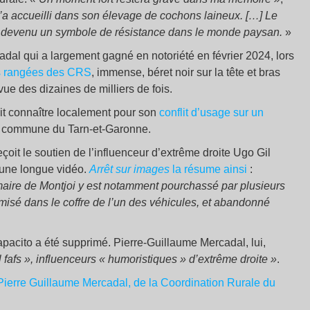
’a accueilli dans son élevage de cochons laineux. […] Le
t devenu un symbole de résistance dans le monde paysan.
»
dal qui a largement gagné en notoriété en février 2024, lors
les rangées des CRS
, immense, béret noir sur la tête et bras
 vue des dizaines de milliers de fois.
ait connaître localement pour son
conflit d’usage sur un
te commune du Tarn-et-Garonne.
çoit le soutien de l’influenceur d’extrême droite Ugo Gil
 une longue vidéo.
Arrêt sur images
la résume ainsi
:
aire de Montjoi y est notamment pourchassé par plusieurs
misé dans le coffre de l’un des véhicules, et abandonné
pacito a été supprimé. Pierre-Guillaume Mercadal, lui,
 fafs », influenceurs « humoristiques » d’extrême droite »
.