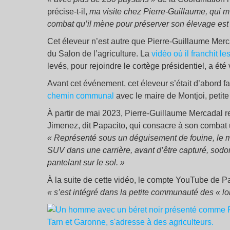
précise-t-il,
ma visite chez Pierre-Guillaume, qui m
combat qu’il mène pour préserver son élevage es
Cet éleveur n’est autre que Pierre-Guillaume Merca
du Salon de l’agriculture. La
vidéo où il franchit 
levés, pour rejoindre le cortège présidentiel, a été
Avant cet événement, cet éleveur s’était d’abord f
chemin communal
avec le maire de Montjoi, peti
À partir de mai 2023, Pierre-Guillaume Mercadal re
Jimenez, dit Papacito, qui consacre à son combat
« Représenté sous un déguisement de fouine, le m
SUV dans une carrière, avant d’être capturé, sodo
pantelant sur le sol. »
À la suite de cette vidéo, le compte YouTube de Pa
« s’est intégré dans la petite communauté des « lol