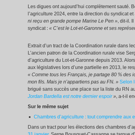
Les digues ont aujourd’hui complètement sauté. B
l’agriculture 2024, entre la direction du syndicat e
ni reçu en grande pompe Marine Le Pen »
, dit-il.
syndicat :
« C’est le Lot-et-Garonne et ses représ
Extrait d’un tract de la Coordination rurale dans
L’ancien patron de la Coordination rurale vise S
d’agriculture du Lot-et-Garonne depuis 2013. Alors 
aux législatives lors d’une partielle en 2013, le r
« Comme tous les Français, je partage 80 % des idé
mon fils. Mais je n’appartiens pas au FN. »
Selon 
brigué sans succès une place sur la liste du RN a
Jordan Bardella est notre dernier espoir
»
, a-t-il 
Sur le même sujet
Chambres d’agriculture : tout comprendre aux e
Dans un tract pour les élections des chambres d’ag
31 janvier
, Serge Bousquet-Cassagne se targue d