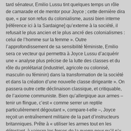
tard sénateur, Emilio Lussu tint quelques temps un rôle
de camarade et de mentor pour Joyce ; cette dernière dira
que, « par son refus du colonialisme, aussi bien interne
[référence ici à la Sardaigne] qu’externe à la société, il
refusait le plus ancien et le plus ancré des colonialismes :
celui de l’homme sur la femme ». Outre
l’approfondissement de sa sensibilité féministe, Emilio
sera ce vecteur qui permettra à Joyce Lussu d’acquérir
une « analyse plus précise de la lutte des classes et du
rôle du prolétariat (industriel, agricole ou colonisé,
masculin ou féminin) dans la transformation de la société
et dans la création d’une nouvelle classe dirigeante ». On
passera outre cette déclinaison classique, et critiquable,
de l’axiome communiste. Bien qu’allergique aux armes –
tenir un flingue, c’est « comme serrer un reptile
particulièrement dégoutant », compare-t-elle –, Joyce
reçoit un entraînement militaire de la part d’instructeurs
britanniques. Prête à « utiliser les armes tout en les
détestant, à vaincre les forces de la guerre pour qu’il n’y