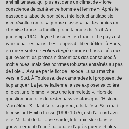
antimilitaristes, qui plus est dans un climat de « forte
conscience de parité entre homme et femme ». Après le
passage à tabac de son père, intellectuel antifasciste
« en révolte contre sa propre classe », par les brutes en
chemise brune, la famille prend la route de l’exil. Au
printemps 1940, Joyce Lussu est en France. Le pays est
vaincu par les nazis. Les troupes d’Hitler défilent à Paris,
en une « sorte de
Folies Bergère
, ironise Lussu, où ceux
qui levaient les jambes n’étaient pas des danseuses à
moitié nues, mais des hommes robustes entraînés au pas
de l’oie ». Avalée par le flot de l’exode, Lussu marche
vers le Sud. À Toulouse, des camarades lui proposent de
la planquer. La jeune Italienne laisse exploser sa colère :
elle est une femme, « pas une femmelette ». Hors de
question pour elle de rester passive alors que l’Histoire
s’accélère. S’il faut faire la guerre, elle la fera. Son mari,
le résistant Emilio Lussu (1890-1975), est d’accord avec
elle. Militant de la cause sarde, futur ministre dans le
gouvernement d’unité nationale d’après-guerre et plus