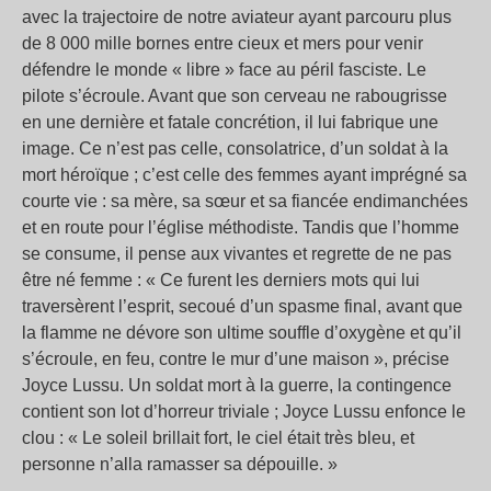
avec la trajectoire de notre aviateur ayant parcouru plus
de 8 000 mille bornes entre cieux et mers pour venir
défendre le monde « libre » face au péril fasciste. Le
pilote s’écroule. Avant que son cerveau ne rabougrisse
en une dernière et fatale concrétion, il lui fabrique une
image. Ce n’est pas celle, consolatrice, d’un soldat à la
mort héroïque ; c’est celle des femmes ayant imprégné sa
courte vie : sa mère, sa sœur et sa fiancée endimanchées
et en route pour l’église méthodiste. Tandis que l’homme
se consume, il pense aux vivantes et regrette de ne pas
être né femme : « Ce furent les derniers mots qui lui
traversèrent l’esprit, secoué d’un spasme final, avant que
la flamme ne dévore son ultime souffle d’oxygène et qu’il
s’écroule, en feu, contre le mur d’une maison », précise
Joyce Lussu. Un soldat mort à la guerre, la contingence
contient son lot d’horreur triviale ; Joyce Lussu enfonce le
clou : « Le soleil brillait fort, le ciel était très bleu, et
personne n’alla ramasser sa dépouille. »