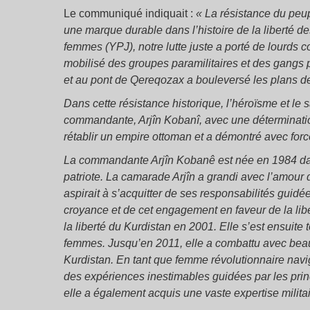
Le communiqué indiquait :
« La résistance du peup
une marque durable dans l’histoire de la liberté d
femmes (YPJ), notre lutte juste a porté de lourds co
mobilisé des groupes paramilitaires et des gangs p
et au pont de Qereqozax a bouleversé les plans de
Dans cette résistance historique, l’héroïsme et le s
commandante, Arjîn Kobanî, avec une déterminatio
rétablir un empire ottoman et a démontré avec forc
La commandante Arjîn Kobanê est née en 1984 dan
patriote. La camarade Arjîn a grandi avec l’amour 
aspirait à s’acquitter de ses responsabilités guidé
croyance et de cet engagement en faveur de la lib
la liberté du Kurdistan en 2001. Elle s’est ensuite
femmes. Jusqu’en 2011, elle a combattu avec beau
Kurdistan. En tant que femme révolutionnaire navig
des expériences inestimables guidées par les prin
elle a également acquis une vaste expertise militai