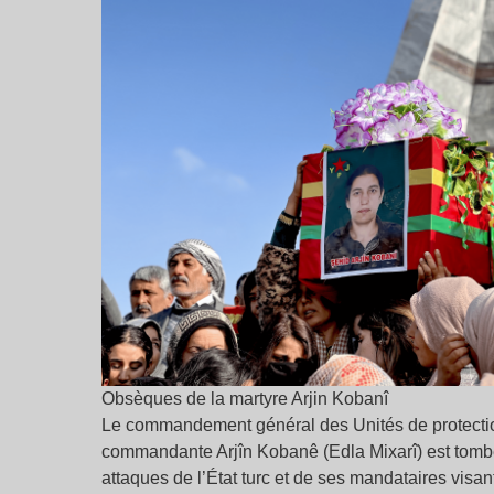
Obsèques de la martyre Arjin Kobanî
Le commandement général des Unités de protecti
commandante Arjîn Kobanê (Edla Mixarî) est tombé e
attaques de l’État turc et de ses mandataires visan