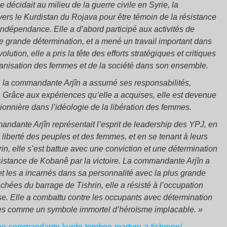
 décidait au milieu de la guerre civile en Syrie, la
ers le Kurdistan du Rojava pour être témoin de la résistance
l’indépendance. Elle a d’abord participé aux activités de
 grande détermination, et a mené un travail important dans
lution, elle a pris la tête des efforts stratégiques et critiques
ganisation des femmes et de la société dans son ensemble.
 la commandante Arjîn a assumé ses responsabilités,
n. Grâce aux expériences qu’elle a acquises, elle est devenue
nnière dans l’idéologie de la libération des femmes.
mandante Arjîn représentait l’esprit de leadership des YPJ, en
liberté des peuples et des femmes, et en se tenant à leurs
in, elle s’est battue avec une conviction et une détermination
résistance de Kobanê par la victoire. La commandante Arjîn a
et les a incarnés dans sa personnalité avec la plus grande
nchées du barrage de Tishrin, elle a résisté à l’occupation
e. Elle a combattu contre les occupants avec détermination
moires comme un symbole immortel d’héroïsme implacable. »
a-une-commandante-kurde-tombee-martyre-a-tishreen/