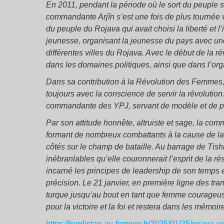
En 2011, pendant la période où le sort du peuple se
commandante Arjîn s’est une fois de plus tournée v
du peuple du Rojava qui avait choisi la liberté et 
jeunesse, organisant la jeunesse du pays avec une
différentes villes du Rojava. Avec le début de la révo
dans les domaines politiques, ainsi que dans l’or
Dans sa contribution à la Révolution des Femmes,
toujours avec la conscience de servir la révolutio
commandante des YPJ, servant de modèle et de pio
Par son attitude honnête, altruiste et sage, la com
formant de nombreux combattants à la cause de la 
côtés sur le champ de bataille. Au barrage de Tishr
inébranlables qu’elle couronnerait l’esprit de la 
incarné les principes de leadership de son temps 
précision. Le 21 janvier, en première ligne des tra
turque jusqu’au bout en tant que femme courageus
pour la victoire et la foi et restera dans les mé
https://kurdistan-au-feminin.fr/2025/01/25/rojav