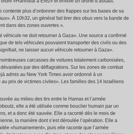
 l’ordre «Hannibal à Erez» et envoie un drone d’assaut.
 contente plus d’ordonner des frappes sur les bases de sa
x». À 10h32, un général fait tirer des obus vers la bande de
ient dans des zones ouvertes ».
eul véhicule ne doit retourner à Gaza». Une source a confirmé
ue de tels véhicules pouvaient transporter des civils ou des
gnifiait, ne laisser aucun véhicule retourner à Gaza».
 nombreuses carcasses de voitures totalement carbonisées,
 dévastées par des déflagrations. Sur les zones de combat
déjà admis au New York Times avoir ordonné à un
u prix de victimes civiles». Les familles des 14 Israéliens
rouvée au milieu des tirs entre le Hamas et l’armée
ibboutz, elle a été utilisée comme bouclier humain par un
iens, et a donc été sauvée. Elle a raconté dès le mois de
enne, la manière dont s’est déroulée l’opération. Elle a
raitée «humainement», puis elle raconte que l’armée