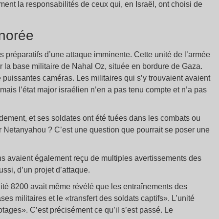
lement la responsabilités de ceux qui, en Israël, ont choisi de
gnorée
les préparatifs d’une attaque imminente. Cette unité de l’armée
ur la base militaire de Nahal Oz, située en bordure de Gaza.
 de puissantes caméras. Les militaires qui s’y trouvaient avaient
ais l’état major israélien n’en a pas tenu compte et n’a pas
dement, et ses soldates ont été tuées dans les combats ou
ar Netanyahou ? C’est une question que pourrait se poser une
ns avaient également reçu de multiples avertissements des
ussi, d’un projet d’attaque.
ité 8200 avait même révélé que les entraînements des
s militaires et le «transfert des soldats captifs». L’unité
 otages». C’est précisément ce qu’il s’est passé. Le