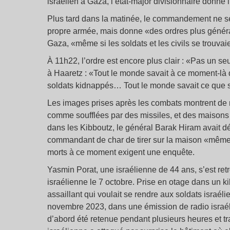
israélien à Gaza, l’état-major divisionnaire donne
Plus tard dans la matinée, le commandement ne se
propre armée, mais donne «des ordres plus générau
Gaza, «même si les soldats et les civils se trouva
À 11h22, l’ordre est encore plus clair : «Pas un s
à Haaretz : «Tout le monde savait à ce moment-là q
soldats kidnappés… Tout le monde savait ce que si
Les images prises après les combats montrent de
comme soufflées par des missiles, et des maisons
dans les Kibboutz, le général Barak Hiram avait 
commandant de char de tirer sur la maison «même a
morts à ce moment exigent une enquête.
Yasmin Porat, une israélienne de 44 ans, s’est ret
israélienne le 7 octobre. Prise en otage dans un k
assaillant qui voulait se rendre aux soldats israél
novembre 2023, dans une émission de radio israéli
d’abord été retenue pendant plusieurs heures et t