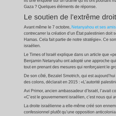
ils une enquête sur un drame qu’ils ont pourtant 
Gaza ? Quelques éléments de réponse.
Le soutien de l’extrême dro
Avant même le 7 octobre,
Netanyahou et ses amis é
contrecarrer la création d’un État palestinien doit
Hamas. Cela fait partie de notre stratégie». Ce son
israélien.
Le Times of Israël explique dans un article que «
Benjamin Netanyahu ont adopté une approche qui di
tout en prenant des mesures qui renforçaient le gr
De son côté, Bezalel Smotrich, qui est aujourd’hui
des colons, déclarait en 2015 : «L’autorité palesti
Avi Primor, ancien ambassadeur d’Israël, l’avait 
«C’est le gouvernement israélien, c’est nous qui a
La droite israélienne a elle-même créé son ennemi
confessionnel plutôt qu’une opposition anticolonia