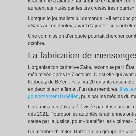
israélienne a attaqué par surprise le bâtiment où e
auraient été «tués par les tirs croisés très nourris»
Lorsque le journaliste lui demande : «Il est donc po
«Sans aucun doute», avant d’ajouter : «Ils ont éli
Une commission d’enquête pourrait chercher combie
octobre.
La fabrication de mensonges
L’organisation caritative Zaka, reconnue par l’État 
médiatisée après le 7 octobre. C’est elle qui avait 
Kibboutz de Be’eri : «J’ai vu 20 enfants ensemble, l
en deux piles» affirmait l’un des membres.
Il est 
gouvernement israélien
, puis par les médias du m
L’organisation Zaka a été visée par plusieurs accu
dès 2021. Pourquoi les autorités israéliennes ont-e
cause par la justice, pour «identifier les victimes» 
Un membre d’United Hatzalah, un groupe de « seco