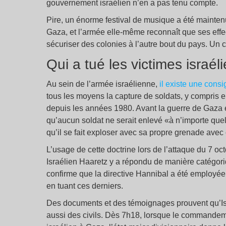
gouvernement israélien n’en a pas tenu compte.
Pire, un énorme festival de musique a été maintenu
Gaza, et l’armée elle-même reconnaît que ses effect
sécuriser des colonies à l’autre bout du pays. Un 
Qui a tué les victimes israé
Au sein de l’armée israélienne,
il existe une cons
tous les moyens la capture de soldats, y compris en
depuis les années 1980. Avant la guerre de Gaza e
qu’aucun soldat ne serait enlevé «à n’importe quel
qu’il se fait exploser avec sa propre grenade avec 
L’usage de cette doctrine lors de l’attaque du 7 o
Israélien Haaretz y a répondu de manière catégoriq
confirme que la directive Hannibal a été employ
en tuant ces derniers.
Des documents et des témoignages prouvent qu’Isr
aussi des civils. Dès 7h18, lorsque le commandem