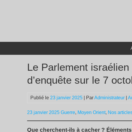
Passer
au
contenu
Le Parlement israélie
d’enquête sur le 7 octo
Publié le
23 janvier 2025
| Par
Administrateur
|
A
23 janvier 2025
Guerre
,
Moyen Orient
,
Nos articles
Que cherchent-ils à cacher ? Élément