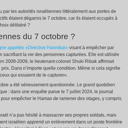
 par les autorités israéliennes littéralement aux portes de
ifs étaient dégarnis le 7 octobre, car ils étaient occupés à
choix délibéré ?
liennes du 7 octobre ?
igne appelée «Directive Hannibal»
visant à empêcher par
 sacrifiant la vie des personnes capturées. Elle est utilisée
n 2008-2009, le lieutenant-colonel Shuki Ribak affirmait
 prix. Dans n’importe quelle condition. Même si cela signifie
ceux qui essaient de le capturer».
ctobre a été sérieusement questionnée. Le grand quotidien
ue : dans une enquête parue le 7 juillet 2024, le journal
ée pour empêcher le Hamas de ramener des otages, y compris
aël n’a pas hésité à massacrer ses propres soldats, mais
ent israélien apprend un enlèvement dans un poste frontière