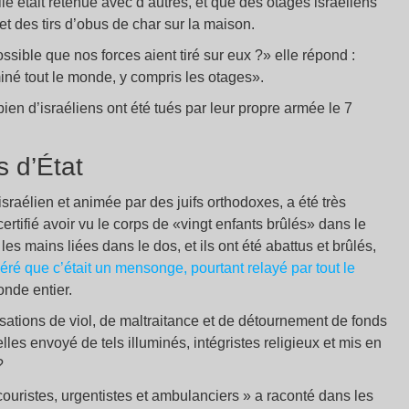
lle était retenue avec d’autres, et que des otages israéliens
 et des tirs d’obus de char sur la maison.
ssible que nos forces aient tiré sur eux ?» elle répond :
miné tout le monde, y compris les otages».
n d’israéliens ont été tués par leur propre armée le 7
 d’État
israélien et animée par des juifs orthodoxes, a été très
certifié avoir vu le corps de «vingt enfants brûlés» dans le
es mains liées dans le dos, et ils ont été abattus et brûlés,
avéré que c’était un mensonge, pourtant relayé par tout le
onde entier.
sations de viol, de maltraitance et de détournement de fonds
lles envoyé de tels illuminés, intégristes religieux et mis en
?
uristes, urgentistes et ambulanciers » a raconté dans les