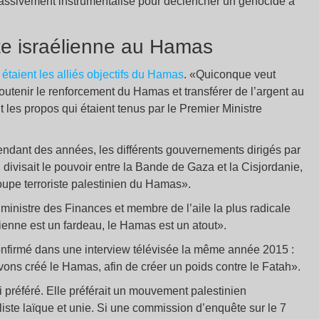
massivement instrumentalisé pour déclencher un génocide à
ite israélienne au Hamas
taient les alliés objectifs du Hamas
. «Quiconque veut
 soutenir le renforcement du Hamas et transférer de l’argent au
t les propos qui étaient tenus par le Premier Ministre
pendant des années, les différents gouvernements dirigés par
visait le pouvoir entre la Bande de Gaza et la Cisjordanie,
oupe terroriste palestinien du Hamas».
 ministre des Finances et membre de l’aile la plus radicale
nienne est un fardeau, le Hamas est un atout».
confirmé dans une interview télévisée la même année 2015 :
vons créé le Hamas, afin de créer un poids contre le Fatah».
 préféré. Elle préférait un mouvement palestinien
liste laïque et unie. Si une commission d’enquête sur le 7