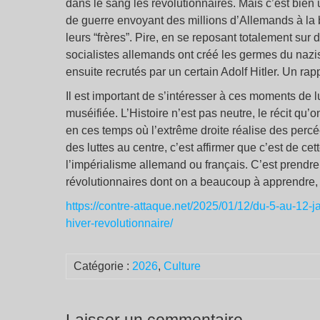
dans le sang les révolutionnaires. Mais c’est bien
de guerre envoyant des millions d’Allemands à la 
leurs “frères”. Pire, en se reposant totalement sur 
socialistes allemands ont créé les germes du nazis
ensuite recrutés par un certain Adolf Hitler. Un rap
Il est important de s’intéresser à ces moments de lut
muséifiée. L’Histoire n’est pas neutre, le récit qu’on 
en ces temps où l’extrême droite réalise des percée
des luttes au centre, c’est affirmer que c’est de ce
l’impérialisme allemand ou français. C’est prendre 
révolutionnaires dont on a beaucoup à apprendre,
https://contre-attaque.net/2025/01/12/du-5-au-12-j
hiver-revolutionnaire/
Catégorie :
2026
,
Culture