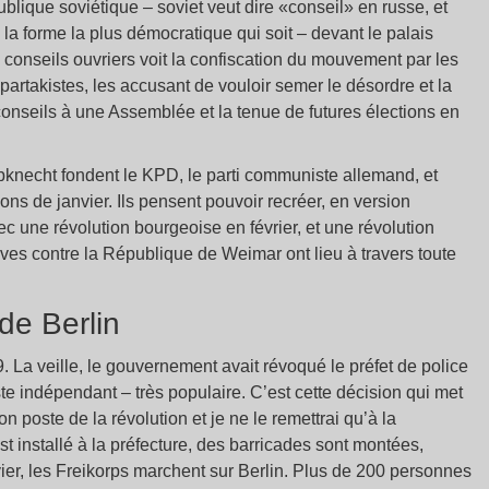
lique soviétique – soviet veut dire «conseil» en russe, et
re la forme la plus démocratique qui soit – devant le palais
conseils ouvriers voit la confiscation du mouvement par les
spartakistes, les accusant de vouloir semer le désordre et la
s conseils à une Assemblée et la tenue de futures élections en
bknecht fondent le KPD, le parti communiste allemand, et
ons de janvier. Ils pensent pouvoir recréer, en version
 une révolution bourgeoise en février, et une révolution
es contre la République de Weimar ont lieu à travers toute
de Berlin
9. La veille, le gouvernement avait révoqué le préfet de police
te indépendant – très populaire. C’est cette décision qui met
n poste de la révolution et je ne le remettrai qu’à la
st installé à la préfecture, des barricades sont montées,
ier, les Freikorps marchent sur Berlin. Plus de 200 personnes