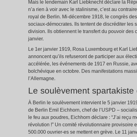
Mais le lendemain Karl Liebknecht déclare la Répub
n’a rien à voir avec le stalinisme, c’est au contrai
royal de Berlin. Mi-décembre 1918, le congrès des 
sociaux-démocrates. Ils tentent de discréditer les 
division. Ils obtiennent le transfert du pouvoir de
janvier.
Le 1er janvier 1919, Rosa Luxembourg et Karl Lie
annoncent qu’ils refuseront de participer aux électi
accélérée, les événements de 1917 en Russie, avec
bolchévique en octobre. Des manifestations massiv
l’Allemagne.
Le soulèvement spartakiste 
À Berlin le soulèvement intervient le 5 janvier 191
de Berlin Emil Eichhorn, chef de l’USPD – socialis
le feu aux poudres, Eichhorn déclare : “J’ai reçu mo
révolution !” Un comité révolutionnaire provisoire e
500.000 ouvrier-es se mettent en grève. Le 11 janv