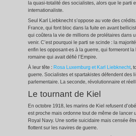
la quasi-totalité des socialistes, alors que le parti e
internationaliste.
Seul Karl Liebknecht s’oppose au vote des crédits
France, qui font bloc dans la fuite en avant bellicist
qui coûtera la vie de millions de prolétaires dans
venir. C’est pourquoi le parti se scinde : la majorit
enfin les opposant-es à la guerre, qui formeront l
romaine qui avait défié l’Empire.
À leur tête :
Rosa Luxemburg et Karl Liebknecht
, 
guerre. Socialistes et spartakistes défendent des l
parlementaire. La seconde, révolutionnaire et réell
Le tournant de Kiel
En octobre 1918, les marins de Kiel refusent d’obéi
est proche mais ordonne tout de même de lancer un
Royal Navy. Une sortie suicidaire mais censée êtr
flottent sur les navires de guerre.