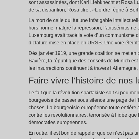
sont assassinées, dont Karl Liebknecht et Rosa Lux
de sa disparition, Rosa titre : «L’ordre règne à Berl
La mort de celle qui fut une infatigable intellectue
hors norme, malgré la répression, l’antisémitisme e
Luxemburg avait tracé la voie d’un communisme dém
dictature mise en place en URSS. Une voie éteinte
Dès janvier 1919, une grande coalition se met en p
Bavière, la république des conseils de Munich est
les insurrections continuent à travers l’Allemagne, 
Faire vivre l’histoire de nos l
Le fait que la révolution spartakiste soit si peu m
bourgeoise de passer sous silence une page de l’H
choses. La bourgeoisie européenne toute entière
contre les révolutionnaires, terrorisée à l’idée qu
démocraties européennes.
En outre, il est bon de rappeler que ce n’est pas 