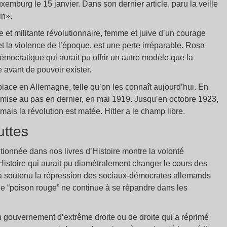
emburg le 15 janvier. Dans son dernier article, paru la veille
in».
lle et militante révolutionnaire, femme et juive d’un courage
t la violence de l’époque, est une perte irréparable. Rosa
ocratique qui aurait pu offrir un autre modèle que la
 avant de pouvoir exister.
lace en Allemagne, telle qu’on les connaît aujourd’hui. En
 mise au pas en dernier, en mai 1919. Jusqu’en octobre 1923,
mais la révolution est matée. Hitler a le champ libre.
uttes
entionnée dans nos livres d’Histoire montre la volonté
istoire qui aurait pu diamétralement changer le cours des
 a soutenu la répression des sociaux-démocrates allemands
e le “poison rouge” ne continue à se répandre dans les
un gouvernement d’extrême droite ou de droite qui a réprimé