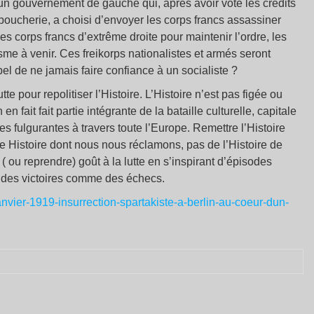
 un gouvernement de gauche qui, après avoir voté les crédits
boucherie, a choisi d’envoyer les corps francs assassiner
des corps francs d’extrême droite pour maintenir l’ordre, les
me à venir. Ces freikorps nationalistes et armés seront
pel de ne jamais faire confiance à un socialiste ?
te pour repolitiser l’Histoire. L’Histoire n’est pas figée ou
en fait fait partie intégrante de la bataille culturelle, capitale
s fulgurantes à travers toute l’Europe. Remettre l’Histoire
tte Histoire dont nous nous réclamons, pas de l’Histoire de
( ou reprendre) goût à la lutte en s’inspirant d’épisodes
 des victoires comme des échecs.
anvier-1919-insurrection-spartakiste-a-berlin-au-coeur-dun-