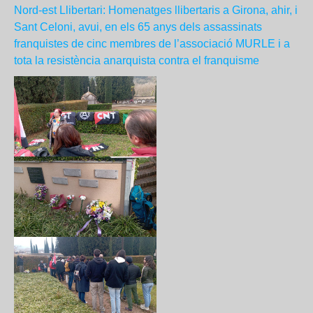
Nord-est Llibertari: Homenatges llibertaris a Girona, ahir, i
Sant Celoni, avui, en els 65 anys dels assassinats
franquistes de cinc membres de l’associació MURLE i a
tota la resistència anarquista contra el franquisme