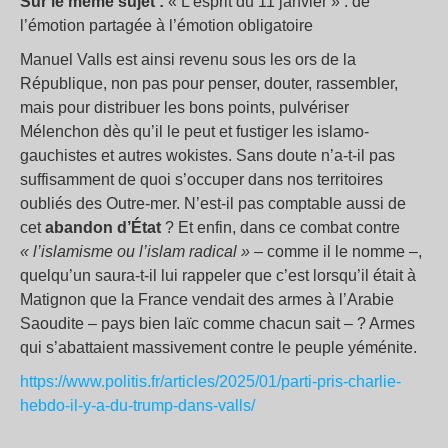
Sur le même sujet :
« L’esprit du 11 janvier » : de
l’émotion partagée à l’émotion obligatoire
Manuel Valls est ainsi revenu sous les ors de la
République, non pas pour penser, douter, rassembler,
mais pour distribuer les bons points, pulvériser
Mélenchon dès qu’il le peut et fustiger les islamo-
gauchistes et autres wokistes. Sans doute n’a-t-il pas
suffisamment de quoi s’occuper dans nos territoires
oubliés des Outre-mer. N’est-il pas comptable aussi de
cet
abandon d’État
? Et enfin, dans ce combat contre
« l’islamisme ou l’islam radical »
– comme il le nomme –,
quelqu’un saura-t-il lui rappeler que c’est lorsqu’il était à
Matignon que la France vendait des armes à l’Arabie
Saoudite – pays bien laïc comme chacun sait – ? Armes
qui s’abattaient massivement contre le peuple yéménite.
https://www.politis.fr/articles/2025/01/parti-pris-charlie-
hebdo-il-y-a-du-trump-dans-valls/