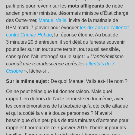
parti pris pour revenir sur les
mots affligeants
de notre
ancien premier ministre, désormais ministre d’État chargé
des Outre-mer,
Manuel Valls
. Invité de la matinale de
BFM mardi 7 janvier pour évoquer
les dix ans de l’attentat
contre
Charlie Hebdo
, la réponse étonne. Au bout de
3 minutes 20 d’entretien, il sort déjà du funeste souvenir
pour aller sur un tout autre terrain, tout aussi sensible,
sans qu’on l’ait interrogé sur le sujet :
« L’antisémitisme
connaît une recrudescence après les
attentats du 7-
Octobre
»
, lâche-t-il.
Sur le même sujet :
De quoi Manuel Valls est-il le nom ?
On ne peut hélas que lui donner raison. Mais quel
rapport, en dehors de l’acte terroriste en lui-même, avec
les commémorations de la barbarie qu’a été cette attaque
et qui a coûté la vie à douze personnes ? N’avait-il
besoin que d’un peu plus de trois minutes d’antenne pour
rappeler l’horreur de ce 7 janvier 2015, l’horreur pour les
familles, l’horreur pour la rédaction, l’horreur pour nos