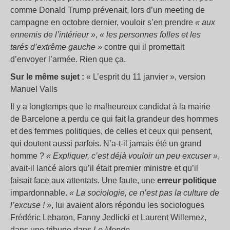
comme Donald Trump prévenait, lors d’un meeting de
campagne en octobre dernier, vouloir s’en prendre
« aux
ennemis de l’intérieur »
,
« les personnes folles et les
tarés d’extrême gauche »
contre qui il promettait
d’envoyer l’armée. Rien que ça.
Sur le même sujet :
« L’esprit du 11 janvier », version
Manuel Valls
Il y a longtemps que le malheureux candidat à la mairie
de Barcelone a perdu ce qui fait la grandeur des hommes
et des femmes politiques, de celles et ceux qui pensent,
qui doutent aussi parfois. N’a-t-il jamais été un grand
homme ?
« Expliquer, c’est déjà vouloir un peu excuser »
,
avait-il lancé alors qu’il était premier ministre et qu’il
faisait face aux attentats. Une faute, une
erreur politique
impardonnable.
« La sociologie, ce n’est pas la culture de
l’excuse ! »
, lui avaient alors répondu les sociologues
Frédéric Lebaron, Fanny Jedlicki et Laurent Willemez,
dans une tribune dans
Le Monde.