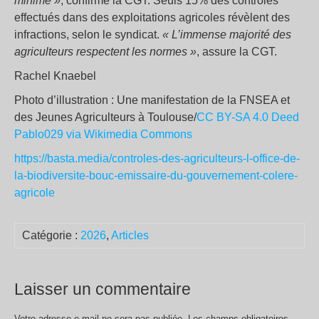
minime »
, confirme la CGT. Seuls 15% des contrôles
effectués dans des exploitations agricoles révèlent des
infractions, selon le syndicat.
« L’immense majorité des
agriculteurs respectent les normes »
, assure la CGT.
Rachel Knaebel
Photo d’illustration : Une manifestation de la FNSEA et
des Jeunes Agriculteurs à Toulouse/
CC BY-SA 4.0 Deed
Pablo029 via Wikimedia Commons
https://basta.media/controles-des-agriculteurs-l-office-de-
la-biodiversite-bouc-emissaire-du-gouvernement-colere-
agricole
Catégorie :
2026
,
Articles
Laisser un commentaire
Votre adresse e-mail ne sera pas publiée.
Les champs obligatoires