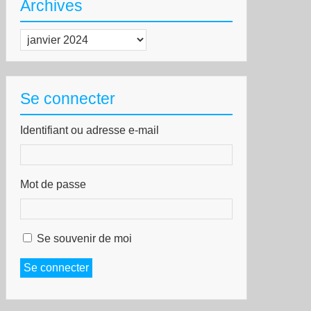
blic
Archives
Archives
Se connecter
Identifiant ou adresse e-mail
ntre-
toire
Mot de passe
nternet
e
cle
Se souvenir de moi
Se connecter
s
rs