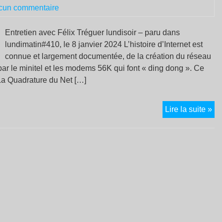
pu
cun commentaire
Entretien avec Félix Tréguer lundisoir – paru dans
lundimatin#410, le 8 janvier 2024 L’histoire d’Internet est
connue et largement documentée, de la création du réseau
ar le minitel et les modems 56K qui font « ding dong ». Ce
La Quadrature du Net […]
Co
Lire la suite »
his
d’i
du
XV
siè
à
no
jou