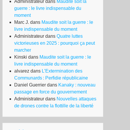
Administrateur
dans
Maudite soit la
guerre : le livre indispensable du
moment
Marc J.
dans
Maudite soit la guerre : le
livre indispensable du moment
Administrateur
dans
Quatre luttes
victorieuses en 2025 : pourquoi ça peut
marcher
Kinski
dans
Maudite soit la guerre : le
livre indispensable du moment
alvarez
dans
L’Extermination des
Communards : Perfidie républicaine
Daniel Guerrier
dans
Kanaky : nouveau
passage en force du gouvernement
cresse
Administrateur
dans
Nouvelles attaques
tient
de drones contre la flottille de la liberté
aël
ec
rgent