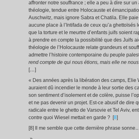
affronter notre souffrance ; elle a peu à dire sur 
théologie, tendue entre Holocauste et émancipatio
Auschwitz, mais ignore Sabra et Chatila. Elle pai
aucune place à l’Intifada de ceux qu’a ghettoïsés l
que la torture et le meurtre d’enfants juifs soient rap
à prendre en compte la possibilité que des Juifs aien
théologie de l’Holocauste relate grandeurs et souff
admettre l’histoire contemporaine du peuple palest
rend compte de qui nous étions, mais elle ne n
[…]
« Des années après la libération des camps, Elie Wi
auraient dû incendier le monde à leur sortie des c
son sentiment d’isolement et de colère, puisse l’o
et ne pas devenir un projet. Est-ce abusif de dire
radicale entre le ghetto de Varsovie et Tel Aviv, ent
contre quoi Wiesel mettait en garde ? [
8
]
[8] Il me semble que cette dernière phrase sonne
»