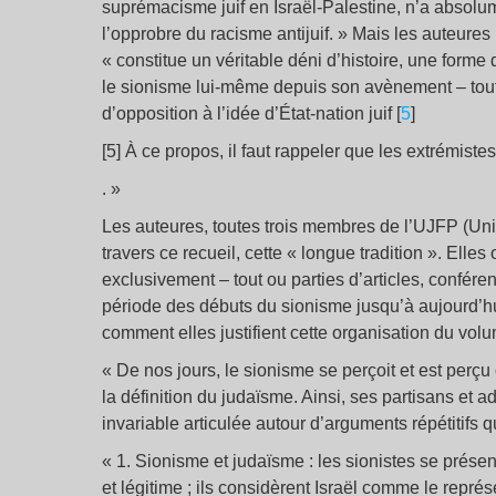
suprémacisme juif en Israël-Palestine, n’a absolumen
l’opprobre du racisme antijuif. » Mais les auteures
« constitue un véritable déni d’histoire, une forme
le sionisme lui-même depuis son avènement – toute 
d’opposition à l’idée d’État-nation juif [
5
]
[5] À ce propos, il faut rappeler que les extrémist
. »
Les auteures, toutes trois membres de l’UJFP (Union
travers ce recueil, cette « longue tradition ». Elles
exclusivement – tout ou parties d’articles, confére
période des débuts du sionisme jusqu’à aujourd’hui
comment elles justifient cette organisation du volu
« De nos jours, le sionisme se perçoit et est perç
la définition du judaïsme. Ainsi, ses partisans et 
invariable articulée autour d’arguments répétitifs
« 1. Sionisme et judaïsme : les sionistes se prése
et légitime ; ils considèrent Israël comme le représe