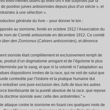
es elles-mêmes disent qu’elles ont « été surprises par la
 de position juives antisionistes depuis plus d’un siècle », et
ntraintes à une sélection ».
roduction générale du livre – pour donner le ton :
opposée au sionisme, fonde en octobre 1912 l’Association du
ra le nom de Comité antisioniste en décembre 1912. Ce comité
ng über den Zionismus
(
Cahiers antisionistes
), et dénonce
nt sioniste était complètement et exclusivement rempli de
euse, produit d’un dogmatisme arrogant et de l’égoïsme le plus
erminée par le sang, et que ni la volonté ni l’adaptation au
dues dispositions innées de la race, qui ne voit de salut que
urde contredite par l’histoire et la pratique humaine dut
 entraîner une pure exclusion des Juifs de tous les autres
force bienfaisante de la pureté absolue de la race, que repose
la doctrine sioniste avec celle des antisémites.” »
te attaque contre le sionisme en lisant ces quelques mots de