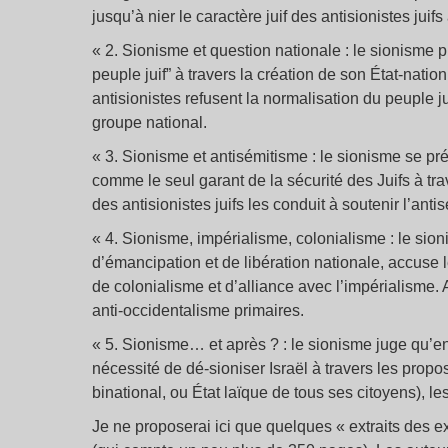
jusqu’à nier le caractère juif des antisionistes juif
« 2. Sionisme et question nationale : le sionisme p
peuple juif” à travers la création de son État-natio
antisionistes refusent la normalisation du peuple j
groupe national.
« 3. Sionisme et antisémitisme : le sionisme se pr
comme le seul garant de la sécurité des Juifs à tr
des antisionistes juifs les conduit à soutenir l’anti
« 4. Sionisme, impérialisme, colonialisme : le si
d’émancipation et de libération nationale, accuse l
de colonialisme et d’alliance avec l’impérialisme. 
anti-occidentalisme primaires.
« 5. Sionisme… et après ? : le sionisme juge qu’en 
nécessité de dé-sioniser Israël à travers les prop
binational, ou État laïque de tous ses citoyens), les
Je ne proposerai ici que quelques « extraits des ex