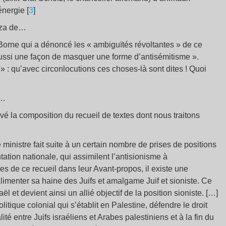
énergie [
3
]
aza de…
Borne qui a dénoncé les « ambiguïtés révoltantes » de ce
s aussi une façon de masquer une forme d’antisémitisme ».
 » : qu’avec circonlocutions ces choses-là sont dites ! Quoi
s…
ivé la composition du recueil de textes dont nous traitons
 ministre fait suite à un certain nombre de prises de positions
ation nationale, qui assimilent l’antisionisme à
es de ce recueil dans leur Avant-propos, il existe une
 alimenter sa haine des Juifs et amalgame Juif et sioniste. Ce
aël et devient ainsi un allié objectif de la position sioniste. […]
olitique colonial qui s’établit en Palestine, défendre le droit
ité entre Juifs israéliens et Arabes palestiniens et à la fin du