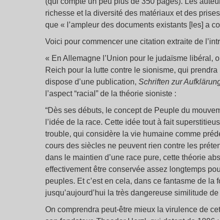
(qui compte un peu plus de 350 pages). Les auteur
richesse et la diversité des matériaux et des prises
que « l’ampleur des documents existants [les] a co
Voici pour commencer une citation extraite de l’int
« En Allemagne l’Union pour le judaïsme libéral, 
Reich pour la lutte contre le sionisme, qui prend
dispose d’une publication,
Schriften zur Aufkläru
l’aspect “racial” de la théorie sioniste :
“Dès ses débuts, le concept de Peuple du mouveme
l’idée de la race. Cette idée tout à fait superstiti
trouble, qui considère la vie humaine comme prédét
cours des siècles ne peuvent rien contre les préten
dans le maintien d’une race pure, cette théorie abs
effectivement être conservée assez longtemps pour
peuples. Et c’est en cela, dans ce fantasme de la 
jusqu’aujourd’hui la très dangereuse similitude de 
On comprendra peut-être mieux la virulence de cet