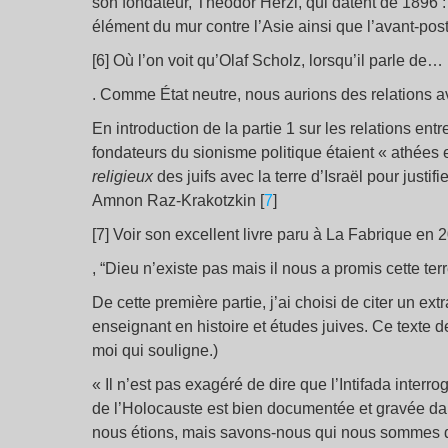
son fondateur, Theodor Herzl, qui datent de 1896 :
élément du mur contre l’Asie ainsi que l’avant-poste
[6] Où l’on voit qu’Olaf Scholz, lorsqu’il parle de…
. Comme État neutre, nous aurions des relations ave
En introduction de la partie 1 sur les relations ent
fondateurs du sionisme politique étaient « athées e
religieux
des juifs avec la terre d’Israël pour justifi
Amnon Raz-Krakotzkin [
7
]
[7] Voir son excellent livre paru à La Fabrique en
, “Dieu n’existe pas mais il nous a promis cette terr
De cette première partie, j’ai choisi de citer un ext
enseignant en histoire et études juives. Ce texte d
moi qui souligne.)
« Il n’est pas exagéré de dire que l’Intifada interr
de l’Holocauste est bien documentée et gravée da
nous étions, mais savons-nous qui nous sommes d