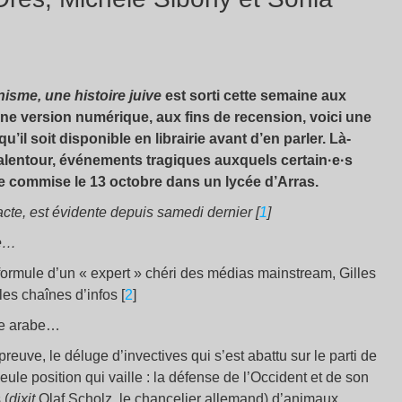
nisme, une histoire juive
est sorti cette semaine aux
une version numérique, aux fins de recension, voici une
’il soit disponible en librairie avant d’en parler. Là-
alentour, événements tragiques auxquels certain·e·s
re commise le 13 octobre dans un lycée d’Arras.
te, est évidente depuis samedi dernier [
1
]
ée…
 formule d’un « expert » chéri des médias mainstream, Gilles
les chaînes d’infos [
2
]
nde arabe…
euve, le déluge d’invectives qui s’est abattu sur le parti de
eule position qui vaille : la défense de l’Occident et de son
 (
dixit
Olaf Scholz, le chancelier allemand) d’animaux