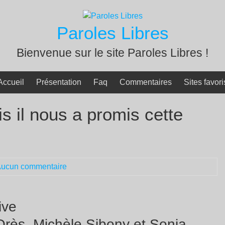
Paroles Libres
Bienvenue sur le site Paroles Libres !
Accueil
Présentation
Faq
Commentaires
Sites favori
s il nous a promis cette
ucun commentaire
ive
 Orès, Michèle Sibony et Sonia