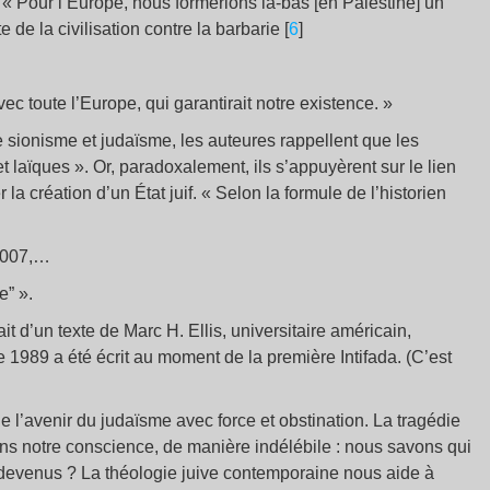
 « Pour l’Europe, nous formerions là-bas [en Palestine] un
 de la civilisation contre la barbarie [
6
]
c toute l’Europe, qui garantirait notre existence. »
re sionisme et judaïsme, les auteures rappellent que les
t laïques ». Or, paradoxalement, ils s’appuyèrent sur le lien
er la création d’un État juif. « Selon la formule de l’historien
 2007,…
e” ».
rait d’un texte de Marc H. Ellis, universitaire américain,
e 1989 a été écrit au moment de la première Intifada. (C’est
oge l’avenir du judaïsme avec force et obstination. La tragédie
ns notre conscience, de manière indélébile : nous savons qui
evenus ? La théologie juive contemporaine nous aide à