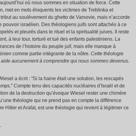
un aujourd’hui où nous sommes en situation de force. Cette
n, met en mots éloquents les victimes de Treblinka et
e tribut au soulèvement du ghetto de Varsovie, mais n’accorde
e pouvoir israélien. Des théologiens juifs sont attachés à ce
pelés et pleurés dans le rituel et la spiritualité juives. Il reste
t, à leur tour, torturé et tué des enfants palestiniens. La
rances de l’histoire du peuple juif, mais elle manque à
inien comme partie intégrante de la nôtre.
Cette théologie
ous aide aucunement à comprendre qui nous sommes devenus
.
esel a écrit : “Si la haine était une solution, les rescapés
amps.” Compte tenu des capacités nucléaires d’Israël et de
ption de la destruction qu’évoque Wiesel rester une chimère
 qu’une théologie qui ne prend pas en compte la différence
re Hitler et Arafat, est une théologie qui revient à légitimer ce
…