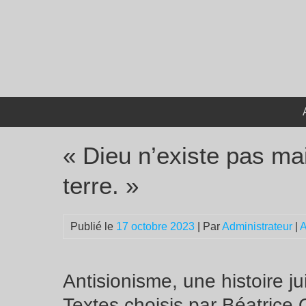
Passer
au
contenu
« Dieu n’existe pas mai
terre. »
Publié le
17 octobre 2023
| Par
Administrateur
|
A
Antisionisme, une histoire ju
Textes choisis par Béatrice