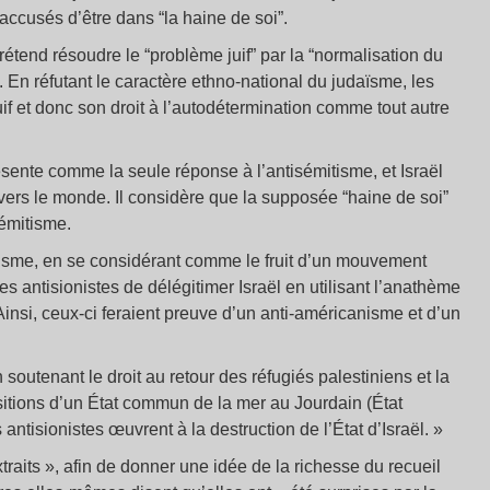
s accusés d’être dans “la haine de soi”.
rétend résoudre le “problème juif” par la “normalisation du
n. En réfutant le caractère ethno-national du judaïsme, les
uif et donc son droit à l’autodétermination comme tout autre
ésente comme la seule réponse à l’antisémitisme, et Israël
avers le monde. Il considère que la supposée “haine de soi”
sémitisme.
onisme, en se considérant comme le fruit d’un mouvement
es antisionistes de délégitimer Israël en utilisant l’anathème
Ainsi, ceux-ci feraient preuve d’un anti-américanisme et d’un
soutenant le droit au retour des réfugiés palestiniens et la
ositions d’un État commun de la mer au Jourdain (État
 antisionistes œuvrent à la destruction de l’État d’Israël. »
traits », afin de donner une idée de la richesse du recueil