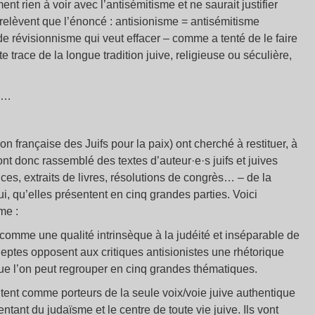
t rien à voir avec l’antisémitisme et ne saurait justifier
 relèvent que l’énoncé : antisionisme = antisémitisme
 de révisionnisme qui veut effacer – comme a tenté de le faire
trace de la longue tradition juive, religieuse ou séculière,
es…
 française des Juifs pour la paix) ont cherché à restituer, à
 ont donc rassemblé des textes d’auteur·e·s juifs et juives
nces, extraits de livres, résolutions de congrès… – de la
, qu’elles présentent en cinq grandes parties. Voici
me :
u comme une qualité intrinsèque à la judéité et inséparable de
adeptes opposent aux critiques antisionistes une rhétorique
 que l’on peut regrouper en cinq grandes thématiques.
ntent comme porteurs de la seule voix/voie juive authentique
ntant du judaïsme et le centre de toute vie juive. Ils vont