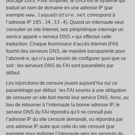
blocage DNS. Pour simplifier, le DNS est le système qui
traduit un nom de domaine en une adresse IP (par
www.laquadrature.net
exemple
correspond à
185.34.33.4
l’adresse IP
). Quand un internaute veut
consulter un site Internet, son périphérique interroge un
service appelé « serveur DNS » qui effectue cette
traduction. Chaque fournisseur d’accès Internet (FAI)
fournit des serveurs DNS, de manière transparente pour
l’abonné·e, qui n’a pas besoin de configurer quoi que ce
soit : les serveurs DNS du FAI sont paramétrés par
défaut.
Les injonctions de censure jouent aujourd’hui sur ce
paramétrage par défaut : les FAI soumis à une obligation
de censurer un site font mentir leur service DNS. Ainsi, au
lieu de retourner à l’internaute la bonne adresse IP, le
serveur DNS du FAI répondra qu’il ne connaît pas
l’adresse IP du site censuré demandé, ou répondra par
une adresse IP autre que celle du site censuré (par
exemple pour rediriger l’internaute vers les serveurs du