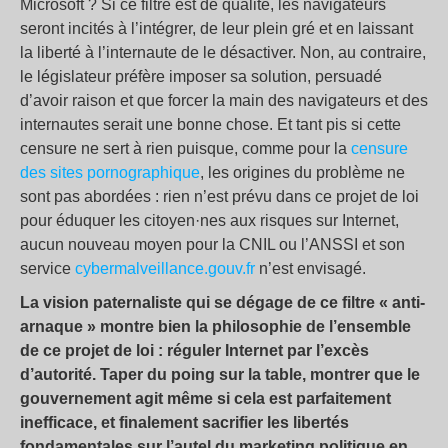
Microsoft ? Si ce filtre est de qualité, les navigateurs
seront incités à l’intégrer, de leur plein gré et en laissant
la liberté à l’internaute de le désactiver. Non, au contraire,
le législateur préfère imposer sa solution, persuadé
d’avoir raison et que forcer la main des navigateurs et des
internautes serait une bonne chose. Et tant pis si cette
censure ne sert à rien puisque, comme pour la
censure
des sites pornographique
, les origines du problème ne
sont pas abordées : rien n’est prévu dans ce projet de loi
pour éduquer les citoyen·nes aux risques sur Internet,
aucun nouveau moyen pour la CNIL ou l’ANSSI et son
service
cybermalveillance.gouv.fr
n’est envisagé.
La vision paternaliste qui se dégage de ce filtre « anti-
arnaque » montre bien la philosophie de l’ensemble
de ce projet de loi : réguler Internet par l’excès
d’autorité. Taper du poing sur la table, montrer que le
gouvernement agit même si cela est parfaitement
inefficace, et finalement sacrifier les libertés
fondamentales sur l’autel du marketing politique en