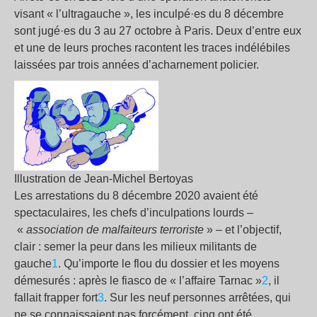
visant «
l’ultragauche
», les inculpé·es du 8 décembre
sont jugé·es du 3 au 27 octobre à Paris. Deux d’entre eux
et une de leurs proches racontent les traces indélébiles
laissées par trois années d’acharnement policier.
Illustration de Jean-Michel Bertoyas
Les arrestations du 8 décembre 2020 avaient été
spectaculaires, les chefs d’inculpations lourds –
«
association de malfaiteurs terroriste
» – et l’objectif,
clair : semer la peur dans les milieux militants de
gauche
1
. Qu’importe le flou du dossier et les moyens
démesurés : après le fiasco de «
l’affaire Tarnac
»
2
, il
fallait frapper fort
3
. Sur les neuf personnes arrêtées, qui
ne se connaissaient pas forcément, cinq ont été