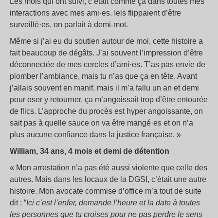
Les mois qui ont suivi, c’était comme ça dans toutes mes
interactions avec mes ami·es. Iels flippaient d’être
surveillé·es, on parlait à demi-mot.
Même si j’ai eu du soutien autour de moi, cette histoire a
fait beaucoup de dégâts. J’ai souvent l’impression d’être
déconnectée de mes cercles d’ami·es. T’as pas envie de
plomber l’ambiance, mais tu n’as que ça en tête. Avant
j’allais souvent en manif, mais il m’a fallu un an et demi
pour oser y retourner, ça m’angoissait trop d’être entourée
de flics. L’approche du procès est hyper angoissante, on
sait pas à quelle sauce on va être mangé·es et on n’a
plus aucune confiance dans la justice française.
»
William, 34 ans, 4 mois et demi de détention
«
Mon arrestation n’a pas été aussi violente que celle des
autres. Mais dans les locaux de la DGSI, c’était une autre
histoire. Mon avocate commise d’office m’a tout de suite
dit : “
Ici c’est l’enfer, demande l’heure et la date à toutes
les personnes que tu croises pour ne pas perdre le sens