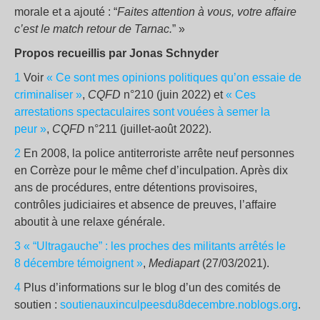
morale et a ajouté : “
Faites attention à vous, votre affaire
c’est le match retour de Tarnac.
”
»
Propos recueillis par Jonas Schnyder
1
Voir
«
Ce sont mes opinions politiques qu’on essaie de
criminaliser
»
,
CQFD
n°210 (juin 2022) et
«
Ces
arrestations spectaculaires sont vouées à semer la
peur
»
,
CQFD
n°211 (juillet-août 2022).
2
En 2008, la police antiterroriste arrête neuf personnes
en Corrèze pour le même chef d’inculpation. Après dix
ans de procédures, entre détentions provisoires,
contrôles judiciaires et absence de preuves, l’affaire
aboutit à une relaxe générale.
3
«
“Ultragauche” : les proches des militants arrêtés le
8 décembre témoignent
»
,
Mediapart
(27/03/2021).
4
Plus d’informations sur le blog d’un des comités de
soutien :
soutienauxinculpeesdu8decembre.noblogs.org
.