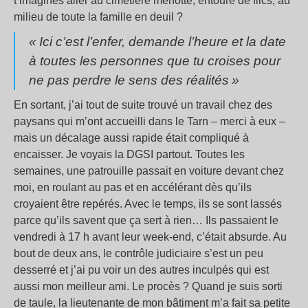
t’imagines aller au cimetière menotté, entouré de flics, au
milieu de toute la famille en deuil
?
«
Ici c’est l’enfer, demande l’heure et la date
à toutes les personnes que tu croises pour
ne pas perdre le sens des réalités
»
En sortant, j’ai tout de suite trouvé un travail chez des
paysans qui m’ont accueilli dans le Tarn – merci à eux –
mais un décalage aussi rapide était compliqué à
encaisser. Je voyais la DGSI partout. Toutes les
semaines, une patrouille passait en voiture devant chez
moi, en roulant au pas et en accélérant dès qu’ils
croyaient être repérés. Avec le temps, ils se sont lassés
parce qu’ils savent que ça sert à rien… Ils passaient le
vendredi à 17 h avant leur week-end, c’était absurde. Au
bout de deux ans, le contrôle judiciaire s’est un peu
desserré et j’ai pu voir un des autres inculpés qui est
aussi mon meilleur ami. Le procès
? Quand je suis sorti
de taule, la lieutenante de mon bâtiment m’a fait sa petite