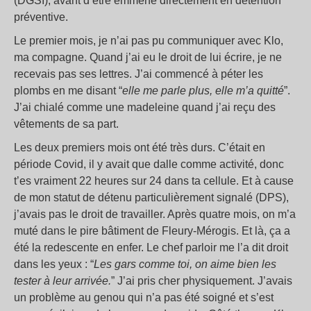
(DGSI), avant d’être emmené directement en détention
préventive.
Le premier mois, je n’ai pas pu communiquer avec Klo,
ma compagne. Quand j’ai eu le droit de lui écrire, je ne
recevais pas ses lettres. J’ai commencé à péter les
plombs en me disant “
elle me parle plus, elle m’a quitté
”.
J’ai chialé comme une madeleine quand j’ai reçu des
vêtements de sa part.
Les deux premiers mois ont été très durs. C’était en
période Covid, il y avait que dalle comme activité, donc
t’es vraiment 22 heures sur 24 dans ta cellule. Et à cause
de mon statut de détenu particulièrement signalé (DPS),
j’avais pas le droit de travailler. Après quatre mois, on m’a
muté dans le pire bâtiment de Fleury-Mérogis. Et là, ça a
été la redescente en enfer. Le chef parloir me l’a dit droit
dans les yeux : “
Les gars comme toi, on aime bien les
tester à leur arrivée.
” J’ai pris cher physiquement. J’avais
un problème au genou qui n’a pas été soigné et s’est