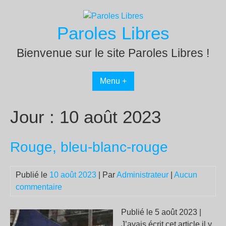
Passer
au
Paroles Libres
contenu
Bienvenue sur le site Paroles Libres !
Menu +
Jour :
10 août 2023
Rouge, bleu-blanc-rouge
Publié le
10 août 2023
| Par
Administrateur
|
Aucun
commentaire
Publié le 5 août 2023 |
J’avais écrit cet article il y