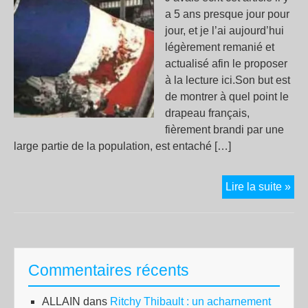
a 5 ans presque jour pour
jour, et je l’ai aujourd’hui
légèrement remanié et
actualisé afin le proposer
à la lecture ici.Son but est
de montrer à quel point le
drapeau français,
fièrement brandi par une
large partie de la population, est entaché […]
Rou
Lire la suite »
ble
bla
rou
Commentaires récents
ALLAIN
dans
Ritchy Thibault : un acharnement